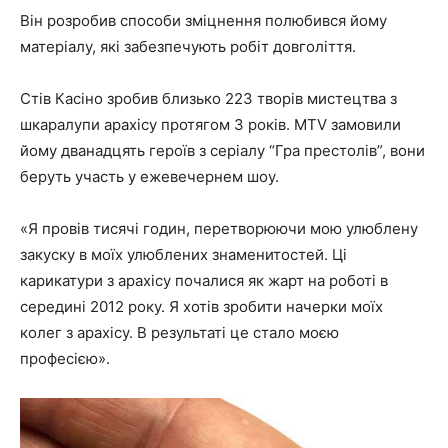
Він розробив способи зміцнення полюбився йому
матеріалу, які забезпечують робіт довголіття.
Стів Касіно зробив близько 223 творів мистецтва з
шкаралупи арахісу протягом 3 років. MTV замовили
йому дванадцять героїв з
серіалу “Гра престолів”
, вони
беруть участь у ежевечернем шоу.
«Я провів тисячі годин, перетворюючи мою улюблену
закуску в моїх улюблених знаменитостей. Ці
карикатури з арахісу почалися як жарт на роботі в
середині 2012 року. Я хотів зробити начерки моїх
колег з арахісу. В результаті це стало моєю
професією».