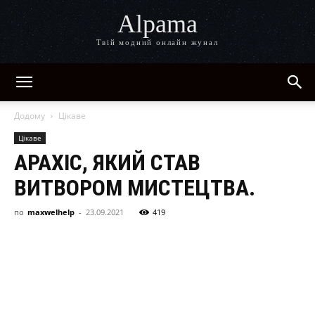
Alpama
Твій модний онлайн жунал
Додому
Цікаве
Цікаве
АРАХІС, ЯКИЙ СТАВ
ВИТВОРОМ МИСТЕЦТВА.
по
maxwelhelp
-
23.09.2021
419