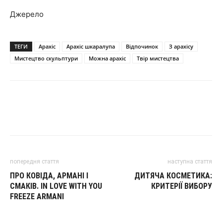
Джерело
ТЕГИ
Арахіс
Арахіс шкаралупа
Відпочинок
З арахісу
Мистецтво скульптури
Можна арахіс
Твір мистецтва
попередня стаття
наступна стаття
ПРО КОВІДА, АРМАНІ І
ДИТЯЧА КОСМЕТИКА:
СМАКІВ. IN LOVE WITH YOU
КРИТЕРІЇ ВИБОРУ
FREEZE ARMANI