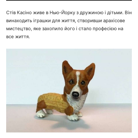
Стів Касіно живе в Нью-Йорку з дружиною і дітьми. Він
винаходить іграшки для життя, створивши арахісове
мистецтво, яке захопило його і стало професією на
все життя.