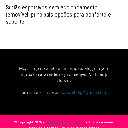
Sutiãs esportivos sem acolchoamento
removível: principais opções para conforto e
suporte
“Мода – це не лейбли і не марки. Мода – це те,
що заховане глибоко у вашій душі”, – Ральф
Лорен.
зв'язатися з нами:
maxwelhelp@gmail.com
© Copyright 2026 -
https://alpama.com.ua/pt
- При копіюванні
матеріалів посилання на сайт обов'язкове.