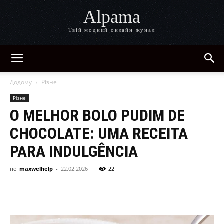
Alpama
Твій модний онлайн жунал
Додому
Різне
Різне
O MELHOR BOLO PUDIM DE
CHOCOLATE: UMA RECEITA
PARA INDULGÊNCIA
по
maxwelhelp
-
22.02.2026
22