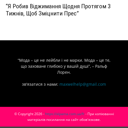
“Я Робив Віджимання Щодня Протягом 3
Тижнів, Щоб Зміцнити Прес”
“Мода – це не лейбли і не марки. Мода – це те,
що заховане глибоко у вашій душі”, – Ральф
Лорен.
зв'язатися з нами:
maxwelhelp@gmail.com
© Copyright 2026 -
https://alpama.com.ua/fr
- При копіюванні
матеріалів посилання на сайт обов'язкове.