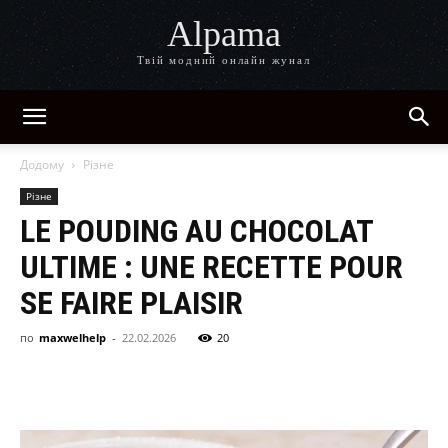
Alpama
Твій модний онлайн жунал
Додому
Різне
Різне
LE POUDING AU CHOCOLAT
ULTIME : UNE RECETTE POUR
SE FAIRE PLAISIR
по
maxwelhelp
-
22.02.2026
20