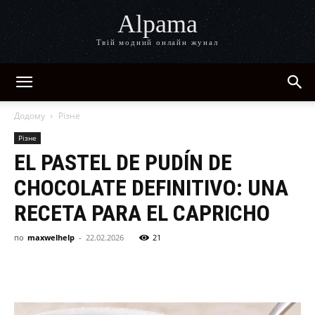
Alpama
Твій модний онлайн жунал
Додому
Різне
Різне
EL PASTEL DE PUDÍN DE
CHOCOLATE DEFINITIVO: UNA
RECETA PARA EL CAPRICHO
по
maxwelhelp
-
22.02.2026
21