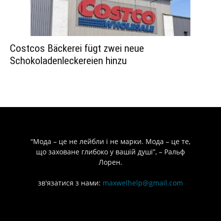
Costcos Bäckerei fügt zwei neue
Schokoladenleckereien hinzu
“Мода – це не лейбли і не марки. Мода – це те,
що заховане глибоко у вашій душі”, – Ральф
Лорен.
зв'язатися з нами:
maxwelhelp@gmail.com