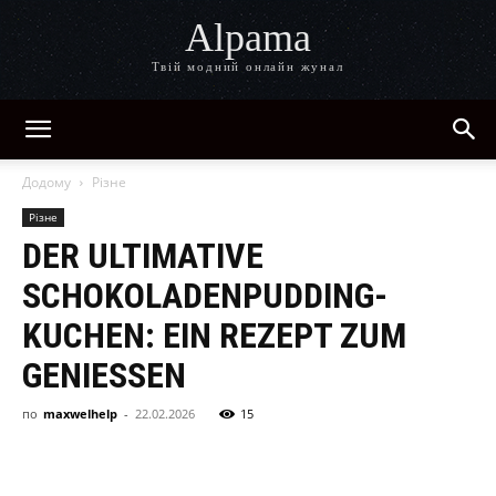
Alpama
Твій модний онлайн жунал
Додому
Різне
Різне
DER ULTIMATIVE
SCHOKOLADENPUDDING-
KUCHEN: EIN REZEPT ZUM
GENIESSEN
по
maxwelhelp
-
22.02.2026
15