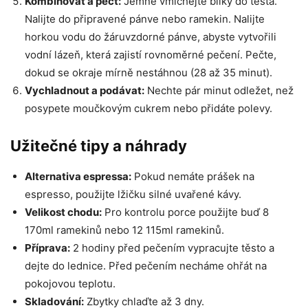
Kombinovat a péct:
Jemně vmíchejte bílky do těsta.
Nalijte do připravené pánve nebo ramekin. Nalijte
horkou vodu do žáruvzdorné pánve, abyste vytvořili
vodní lázeň, která zajistí rovnoměrné pečení. Pečte,
dokud se okraje mírně nestáhnou (28 až 35 minut).
Vychladnout a podávat:
Nechte pár minut odležet, než
posypete moučkovým cukrem nebo přidáte polevy.
Užitečné tipy a náhrady
Alternativa espressa:
Pokud nemáte prášek na
espresso, použijte lžičku silné uvařené kávy.
Velikost chodu:
Pro kontrolu porce použijte buď 8
170ml ramekinů nebo 12 115ml ramekinů.
Příprava:
2 hodiny před pečením vypracujte těsto a
dejte do lednice. Před pečením necháme ohřát na
pokojovou teplotu.
Skladování:
Zbytky chlaďte až 3 dny.