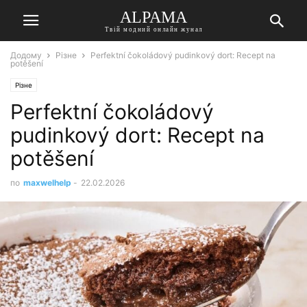
ALPAMA
Твій модний онлайн жунал
Додому
Різне
Perfektní čokoládový pudinkový dort: Recept na
potěšení
Різне
Perfektní čokoládový
pudinkový dort: Recept na
potěšení
по
maxwelhelp
-
22.02.2026