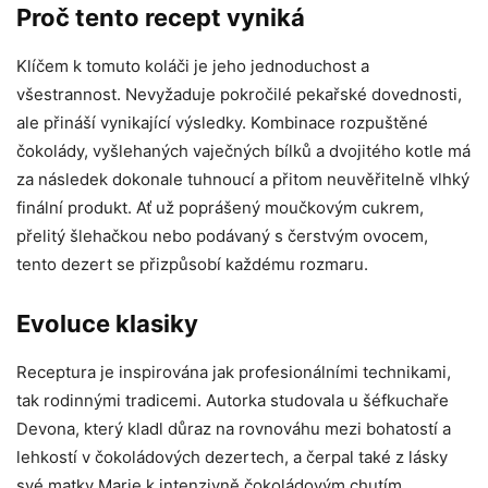
Proč tento recept vyniká
Klíčem k tomuto koláči je jeho jednoduchost a
všestrannost. Nevyžaduje pokročilé pekařské dovednosti,
ale přináší vynikající výsledky. Kombinace rozpuštěné
čokolády, vyšlehaných vaječných bílků a dvojitého kotle má
za následek dokonale tuhnoucí a přitom neuvěřitelně vlhký
finální produkt. Ať už poprášený moučkovým cukrem,
přelitý šlehačkou nebo podávaný s čerstvým ovocem,
tento dezert se přizpůsobí každému rozmaru.
Evoluce klasiky
Receptura je inspirována jak profesionálními technikami,
tak rodinnými tradicemi. Autorka studovala u šéfkuchaře
Devona, který kladl důraz na rovnováhu mezi bohatostí a
lehkostí v čokoládových dezertech, a čerpal také z lásky
své matky Marie k intenzivně čokoládovým chutím.