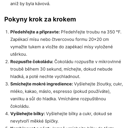
aniž by byla kávová.
Pokyny krok za krokem
Předehřejte a připravte:
Předehřejte troubu na 350 °F.
Zapékací mísu nebo čtvercovou formu 20×20 cm
vymažte tukem a vložte do zapékací mísy vyložené
utěrkou.
Rozpusťte čokoládu:
Čokoládu rozpusťte v mikrovlnné
troubě během 30 sekund, míchejte, dokud nebude
hladká, a poté nechte vychladnout.
Smíchejte mokré ingredience:
Vyšlehejte žloutky, cukr,
mléko, kakao, máslo, espresso (pokud používáte),
vanilku a sůl do hladka. Vmícháme rozpuštěnou
čokoládu.
Vyšlehejte bílky:
Vyšlehejte bílky a cukr, dokud se
nevytvoří měkké špičky.