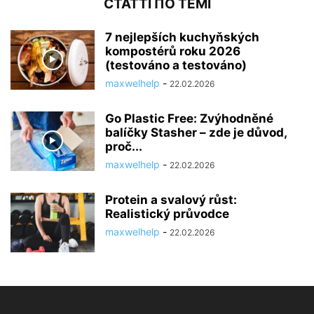
СТАТТІ ПО ТЕМІ
7 nejlepších kuchyňských
kompostérů roku 2026
(testováno a testováno)
maxwelhelp
-
22.02.2026
Go Plastic Free: Zvýhodněné
balíčky Stasher – zde je důvod,
proč...
maxwelhelp
-
22.02.2026
Protein a svalový růst:
Realistický průvodce
maxwelhelp
-
22.02.2026