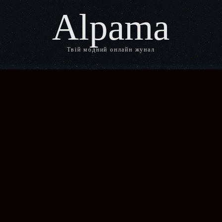
Alpama
Твій модний онлайн жунал