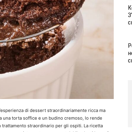
К
З
с
Р
н
с
n’esperienza di dessert straordinariamente ricca ma
ra una torta soffice e un budino cremoso, lo rende
trattamento straordinario per gli ospiti. La ricetta