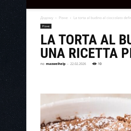
Додому
Різне
La torta al budino al cioccolato defi
Різне
LA TORTA AL B
UNA RICETTA P
по
maxwelhelp
-
22.02.2026
10