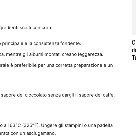
gredienti scelti con cura:
C
 principale e la consistenza fondente.
d
zza, mentre gli albumi montati creano leggerezza.
T
urale è preferibile per una corretta preparazione e un
l sapore del cioccolato senza dargli il sapore del caffè.
no a 163°C (325°F). Ungere gli stampini o una padella
oderata con un asciugamano.