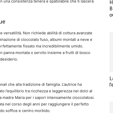
on una consistenza tenera e spatolabile che ti lascerà
Н
В
о
gue
e versatilità. Non richiede abilità di cottura avanzate
inazione di cioccolato fuso, albumi montati a neve e
erfettamente fissato ma incredibilmente umido.
n panna montata o servito insieme a frutti di bosco
 desiderio.
L
l
onali che alla tradizione di famiglia. L’autrice ha
o l’equilibrio tra ricchezza e leggerezza nei dolci al
ua madre Maria per i sapori intensamente cioccolatosi.
nata nel corso degli anni per raggiungere il perfetto
ndo soffice e centro morbido.