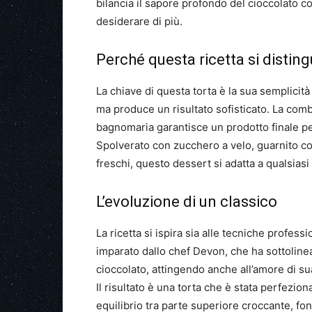
bilancia il sapore profondo del cioccolato c
desiderare di più.
Perché questa ricetta si distin
La chiave di questa torta è la sua semplicità 
ma produce un risultato sofisticato. La comb
bagnomaria garantisce un prodotto finale p
Spolverato con zucchero a velo, guarnito co
freschi, questo dessert si adatta a qualsiasi
L’evoluzione di un classico
La ricetta si ispira sia alle tecniche professi
imparato dallo chef Devon, che ha sottolineat
cioccolato, attingendo anche all’amore di s
Il risultato è una torta che è stata perfezio
equilibrio tra parte superiore croccante, fo