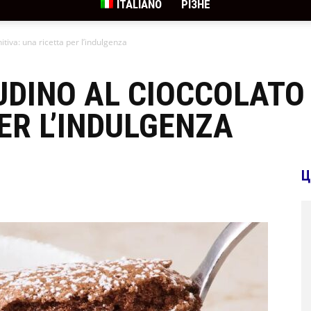
ITALIANO
РІЗНЕ
nitiva: una ricetta per l’indulgenza
UDINO AL CIOCCOLATO 
ER L’INDULGENZA
Ц