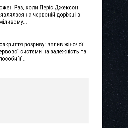
ожен Раз, коли Періс Джексон
’являлася на червоній доріжці в
міливому...
озкриття розриву: вплив жіночої
ервової системи на залежність та
пособи її...