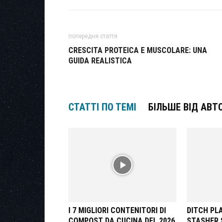
попередня стаття
CRESCITA PROTEICA E MUSCOLARE: UNA
GUIDA REALISTICA
СТАТТІ ПО ТЕМІ
БІЛЬШЕ ВІД АВТ
I 7 MIGLIORI CONTENITORI DI
DITCH PLA
COMPOST DA CUCINA DEL 2026
STASHER 