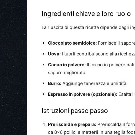
Ingredienti chiave e loro ruolo
La riuscita di questa ricetta dipende dagli in
Cioccolato semidolce:
Fornisce il sapore
Uova:
I tuorli contribuiscono alla ricche
Cacao in polvere:
Il cacao in polvere nat
sapore migliorato.
Burro:
Aggiunge tenerezza e umidità.
Espresso in polvere (opzionale):
Esalta i
Istruzioni passo passo
Preriscalda e prepara:
Preriscalda il for
da 8×8 pollici e metterli in una teglia f