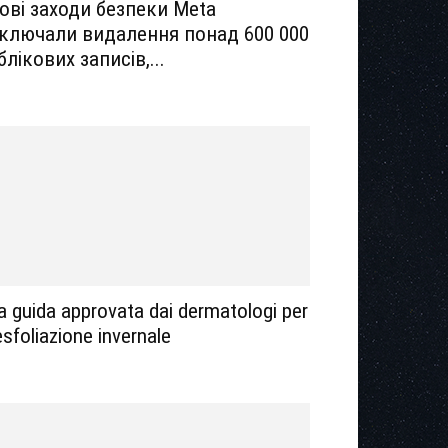
ові заходи безпеки Meta
ключали видалення понад 600 000
блікових записів,...
a guida approvata dai dermatologi per
’esfoliazione invernale