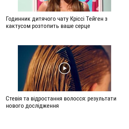
Годинник дитячого чату Кріссі Тейген з
кактусом розтопить ваше серце
Стевія та відростання волосся: результати
нового дослідження