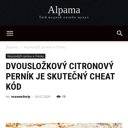
Alpama
Твій модний онлайн жунал
Додому
Nejnovější zprávy a články
Nejnovější zprávy a články
DVOUSLOŽKOVÝ CITRONOVÝ
PERNÍK JE SKUTEČNÝ CHEAT
KÓD
по
maxwelhelp
-
04.07.2026
19