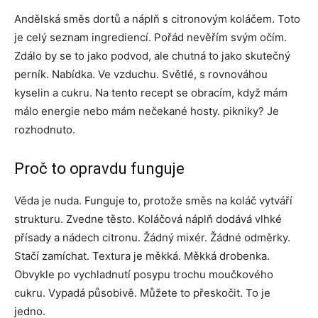
Andělská směs dortů a náplň s citronovým koláčem. Toto
je celý seznam ingrediencí. Pořád nevěřím svým očím.
Zdálo by se to jako podvod, ale chutná to jako skutečný
perník. Nabídka. Ve vzduchu. Světlé, s rovnováhou
kyselin a cukru. Na tento recept se obracím, když mám
málo energie nebo mám nečekané hosty. pikniky? Je
rozhodnuto.
Proč to opravdu funguje
Věda je nuda. Funguje to, protože směs na koláč vytváří
strukturu. Zvedne těsto. Koláčová náplň dodává vlhké
přísady a nádech citronu. Žádný mixér. Žádné odměrky.
Stačí zamíchat. Textura je měkká. Měkká drobenka.
Obvykle po vychladnutí posypu trochu moučkového
cukru. Vypadá působivě. Můžete to přeskočit. To je
jedno.