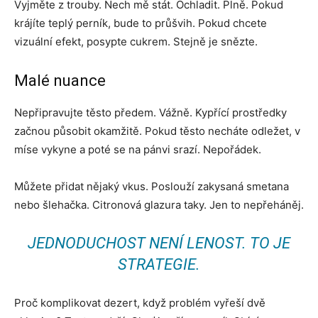
Vyjměte z trouby. Nech mě stát. Ochladit. Plně. Pokud
krájíte teplý perník, bude to průšvih. Pokud chcete
vizuální efekt, posypte cukrem. Stejně je snězte.
Malé nuance
Nepřipravujte těsto předem. Vážně. Kypřící prostředky
začnou působit okamžitě. Pokud těsto necháte odležet, v
míse vykyne a poté se na pánvi srazí. Nepořádek.
Můžete přidat nějaký vkus. Poslouží zakysaná smetana
nebo šlehačka. Citronová glazura taky. Jen to nepřeháněj.
JEDNODUCHOST NENÍ LENOST. TO JE
STRATEGIE.
Proč komplikovat dezert, když problém vyřeší dvě