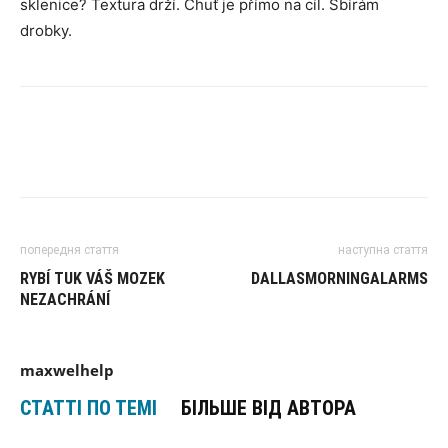
sklenice? Textura drží. Chuť je přímo na cíl. Sbírám
drobky.
попередня стаття
наступна стаття
RYBÍ TUK VÁŠ MOZEK
DALLASMORNINGALARMS
NEZACHRÁNÍ
maxwelhelp
СТАТТІ ПО ТЕМІ
БІЛЬШЕ ВІД АВТОРА