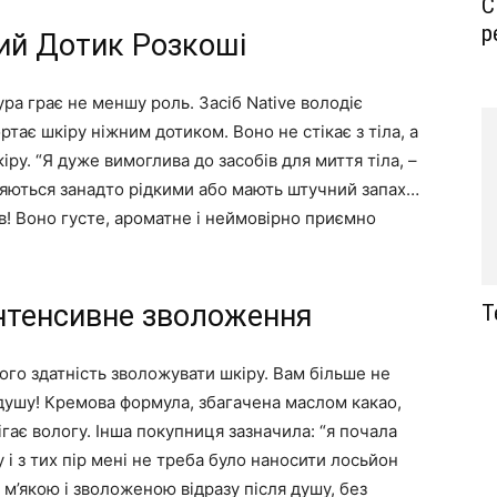
С
р
ий Дотик Розкоші
ра грає не меншу роль. Засіб Native володіє
тає шкіру ніжним дотиком. Воно не стікає з тіла, а
ру. “Я дуже вимоглива до засобів для миття тіла, –
вляються занадто рідкими або мають штучний запах…
ив! Воно густе, ароматне і неймовірно приємно
інтенсивне зволоження
Т
ого здатність зволожувати шкіру. Вам більше не
душу! Кремова формула, збагачена маслом какао,
рігає вологу. Інша покупниця зазначила: “я почала
і з тих пір мені не треба було наносити лосьйон
 м’якою і зволоженою відразу після душу, без