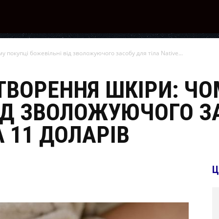
 покупці божевільні від зволожуючого засобу для тіла Native...
ТВОРЕННЯ ШКІРИ: ЧО
ІД ЗВОЛОЖУЮЧОГО З
А 11 ДОЛАРІВ
Ц