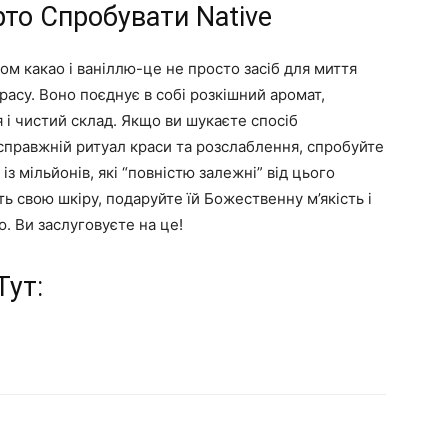
то Спробувати Native
ом какао і ваніллю-це не просто засіб для миття
красу. Воно поєднує в собі розкішний аромат,
 і чистий склад. Якщо ви шукаєте спосіб
справжній ритуал краси та розслаблення, спробуйте
з мільйонів, які “повністю залежні” від цього
ть свою шкіру, подаруйте їй Божественну м’якість і
. Ви заслуговуєте на це!
Тут: