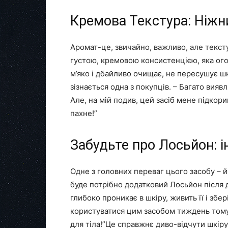
Кремова Текстура: Ніжн
Аромат-це, звичайно, важливо, але тексту
густою, кремовою консистенцією, яка огор
м’яко і дбайливо очищає, не пересушує шкі
зізнається одна з покупців. – Багато вия
Але, на мій подив, цей засіб мене підкор
пахне!”
Забудьте про Лосьйон: 
Одне з головних переваг цього засобу – й
буде потрібно додатковий Лосьйон після 
глибоко проникає в шкіру, живить її і збе
користуватися цим засобом тиждень тому 
для тіла!”Це справжнє диво-відчути шкіру