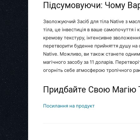
Підсумовуючи: Чому Вар
Зволожуючий Засіб для тіла Native з масл
тіла, це інвестиція в ваше самопочуття і 
кремову текстуру, інтенсивне зволоження
перетворити буденне прийняття душу на 
Native. Можливо, ви також станете одним і
магічного засобу за 11 доларів. Перетворі
огорніть себе атмосферою тропічного раю
Придбайте Свою Магію 
Посилання на продукт