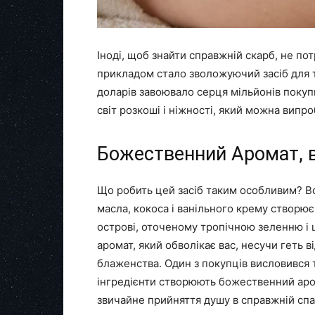
Іноді, щоб знайти справжній скарб, не по
прикладом стало зволожуючий засіб для тіл
доларів завоювало серця мільйонів покупц
світ розкоші і ніжності, який можна випр
Божественний Аромат, в
Що робить цей засіб таким особливим? Вс
масла, кокоса і ванільного крему створює
острові, оточеному тропічною зеленню і ш
аромат, який обволікає вас, несучи геть 
блаженства. Один з покупців висловився т
інгредієнти створюють божественний аром
звичайне прийняття душу в справжній спа