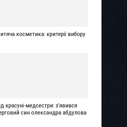
итяча косметика: критерії вибору
ід красуні-медсестри: з’явився
ерговий син олександра абдулова