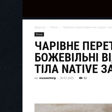
Додому
Різне
Чарівне перетворення шкіри: чому
Різне
ЧАРІВНЕ ПЕРЕ
БОЖЕВІЛЬНІ В
ТІЛА NATIVE З
по
maxwelhelp
-
20.07.2025
62