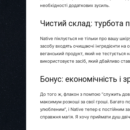
необхідності додаткових зусиль.
Чистий склад: турбота п
Native піклується не тільки про вашу шкі
засобу входять очищаючі інгредієнти на ос
веганський продукт, який не тестується 
використовуєте засіб, який дбайливо стави
Бонус: економічність і з
До того ж, флакон з помпою “служить довш
максимум розкоші за свої гроші. Багато п
улюбленим”, і Native тепер є постійним з
справжня магія. Я хочу приймати душ дві