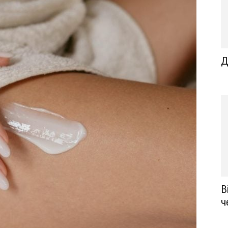
Д
В
ч