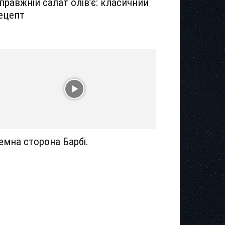
правжній салат олів’є: класичний
ецепт
емна сторона Барбі.