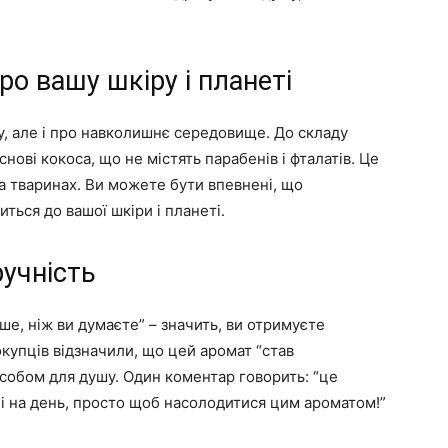
ро вашу шкіру і планеті
ру, але і про навколишнє середовище. До складу
нові кокоса, що не містять парабенів і фталатів. Це
на тваринах. Ви можете бути впевнені, що
ться до вашої шкіри і планеті.
ручність
е, ніж ви думаєте” – значить, ви отримуєте
окупців відзначили, що цей аромат “став
асобом для душу. Один коментар говорить: “це
чі на день, просто щоб насолодитися цим ароматом!”