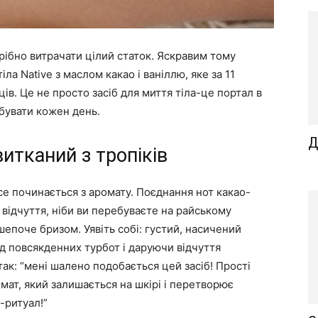
трібно витрачати цілий статок. Яскравим тому
а Native з маслом какао і ваніллю, яке за 11
ів. Це не просто засіб для миття тіла-це портал в
обувати кожен день.
Д
итканий з тропіків
е починається з аромату. Поєднання нот какао-
 відчуття, ніби ви перебуваєте на райському
епоче бризом. Уявіть собі: густий, насичений
від повсякденних турбот і даруючи відчуття
ак: “мені шалено подобається цей засіб! Прості
ат, який залишається на шкірі і перетворює
-ритуал!”