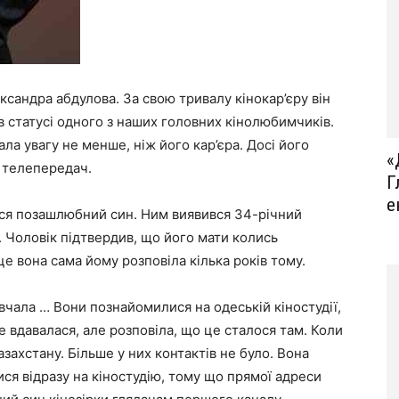
ксандра абдулова. За свою тривалу кінокар’єру він
 в статусі одного з наших головних кінолюбимчиків.
а увагу не менше, ніж його кар’єра. Досі його
«
 телепередач.
Г
е
вся позашлюбний син. Ним виявився 34-річний
 Чоловік підтвердив, що його мати колись
це вона сама йому розповіла кілька років тому.
овчала … Вони познайомилися на одеській кіностудії,
 вдавалася, але розповіла, що це сталося там. Коли
захстану. Більше у них контактів не було. Вона
ися відразу на кіностудію, тому що прямої адреси