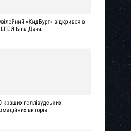
вілейний «КидБург» відкрився в
ЕГЕЙ Біла Дача.
0 кращих голлівудських
омедійних акторів