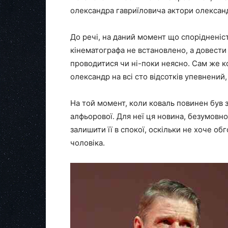
олександра гавриїловича актори олексан
До речі, на даний момент що спорідненіс
кінематографа не встановлено, а довести
проводитися чи ні-поки неясно. Сам же ко
олександр на всі сто відсотків упевнений
На той момент, коли коваль повинен був з’
алфьорової. Для неї ця новина, безумовн
залишити її в спокої, оскільки не хоче о
чоловіка.