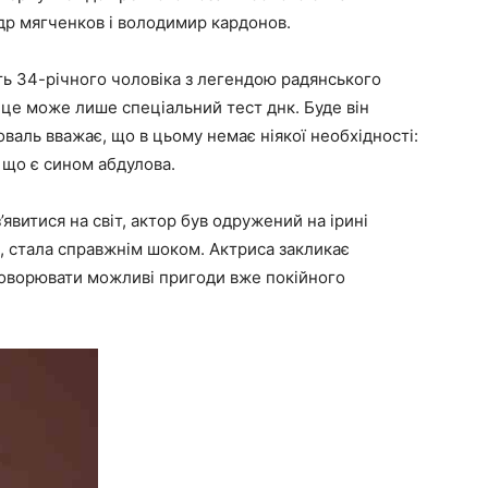
др мягченков і володимир кардонов.
ть 34-річного чоловіка з легендою радянського
 це може лише спеціальний тест днк. Буде він
валь вважає, що в цьому немає ніякої необхідності:
, що є сином абдулова.
явитися на світ, актор був одружений на ірині
о, стала справжнім шоком. Актриса закликає
бговорювати можливі пригоди вже покійного