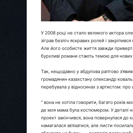
У 2008 році не стало великого актора оле
зіграв безліч яскравих ролей і закріпився
Але його особисте життя завжди привертал
бурхливі романи стають темою для нових
Так, нещодавно у абдулова раптово з’яви
громадянин казахстану олександр коваль.
перебувала у відносинах з артистом: про 
” вона не хотіла говорити, багато років м
де моя мама була костюмером. У деталі не
проект закінчився, вона повернулася до ка
намагалася зв’язатися, але листи посилал