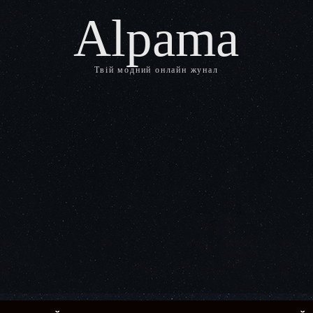
Alpama
Твій модний онлайн жунал