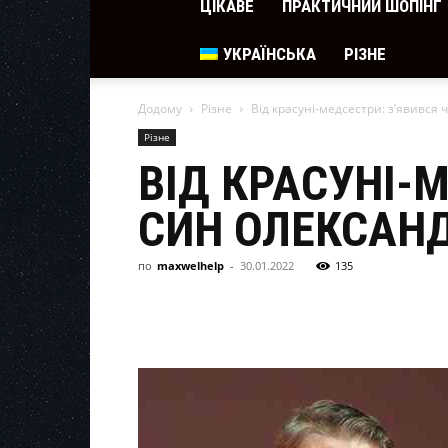
ЦІКАВЕ
ПРАКТИЧНИЙ ШОПІНГ
УКРАЇНСЬКА
РІЗНЕ
Додому
Різне
Від красуні-медсестри: з’явився
Різне
ВІД КРАСУНІ-
СИН ОЛЕКСАН
по
maxwelhelp
-
30.01.2022
135