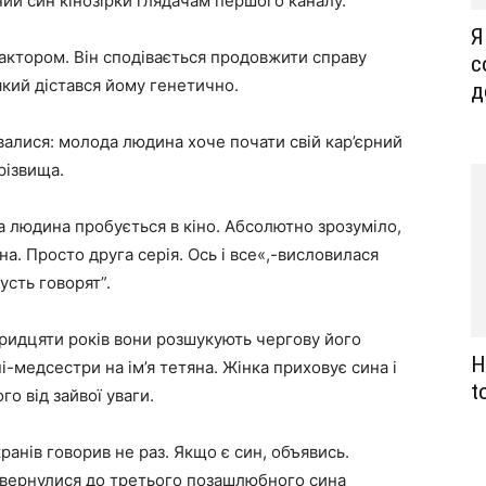
ий син кінозірки глядачам першого каналу.
Я
 актором. Він сподівається продовжити справу
с
який дістався йому генетично.
д
івалися: молода людина хоче почати свій кар’єрний
різвища.
а людина пробується в кіно. Абсолютно зрозуміло,
іна. Просто друга серія. Ось і все«,-висловилася
усть говорят”.
тридцяти років вони розшукують чергову його
Н
-медсестри на ім’я тетяна. Жінка приховує сина і
t
го від зайвої уваги.
кранів говорив не раз. Якщо є син, объявись.
 звернулися до третього позашлюбного сина