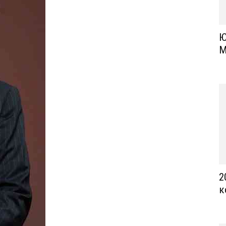
Ю
М
2
к