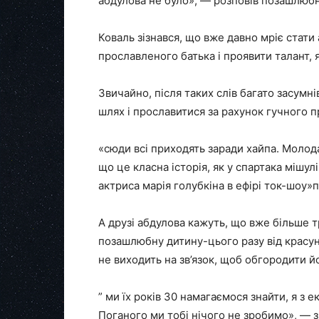
абдулова не було», — розповів позашлюбн
Коваль зізнався, що вже давно мріє стати
прославленого батька і проявити талант, 
Звичайно, після таких слів багато засумн
шлях і прославитися за рахунок гучного п
«сюди всі приходять заради хайпа. Молод
що це класна історія, як у спартака мішул
актриса марія голубкіна в ефірі ток-шоу»п
А друзі абдулова кажуть, що вже більше 
позашлюбну дитину-цього разу від красуні
не виходить на зв’язок, щоб обгородити йо
” ми їх років 30 намагаємося знайти, я з е
Поганого ми тобі нічого не зробимо», —