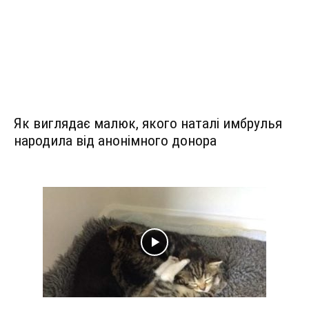
Як виглядає малюк, якого наталі имбрулья
народила від анонімного донора