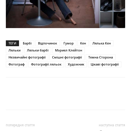
ТЕГИ
Барбі
Відпочинок
Гумор
Кен
Лялька Кен
Ляльки
Ляльки барбі
Мэриел Клейтон
Незвичайні фотографії
Смішні фотографії
Темна Сторона
Фотограф
Фотографії ляльок
Художник
Цікаві фотографії
попередня стаття
наступна стаття