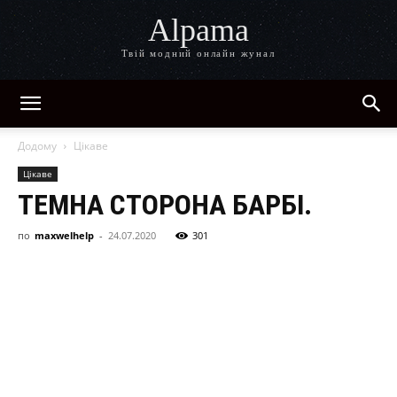
Alpama
Твій модний онлайн жунал
Додому
Цікаве
Цікаве
ТЕМНА СТОРОНА БАРБІ.
по
maxwelhelp
-
24.07.2020
301