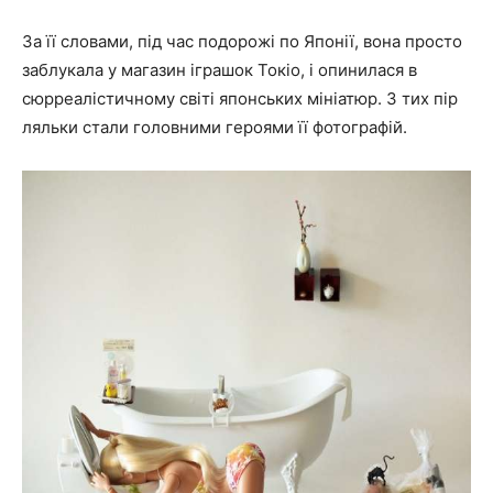
За її словами, під час подорожі по Японії, вона просто
заблукала у магазин іграшок Токіо, і опинилася в
сюрреалістичному світі японських мініатюр. З тих пір
ляльки стали головними героями її фотографій.