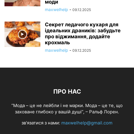
моди
maxwelhelp
-
09.12.2025
Секрет ледачого кухаря для
ідеальних драників: забудьте
про віджимання, додайте
крохмаль
maxwelhelp
-
09.12.2025
ПРО НАС
“Мода – це не лейбли і не марки. Мода – це те, що
заховане глибоко у вашій душі”, – Ральф Лорен.
зв'язатися з нами:
maxwelhelp@gmail.com