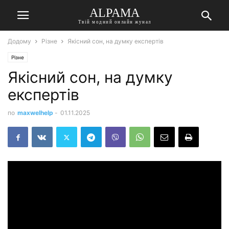
ALPAMA
Твій модний онлайн жунал
Додому
Різне
Якісний сон, на думку експертів
Різне
Якісний сон, на думку
експертів
по
maxwelhelp
-
01.11.2025