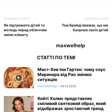
попередня стаття
наступна стаття
Як підтримати дітей та
Том Брейді вважає, що ми
молодь перед обличчям
балуємо своїх дітей
зміни клімату
maxwelhelp
СТАТТІ ПО ТЕМІ
Маст-Хев Іни Гартен: чому соус
Маринара від Рао змінює
ситуацію
maxwelhelp
-
09.12.2025
Кейті Холмс представляє
сміливий святковий образ, який
відображає зростаючий тренд