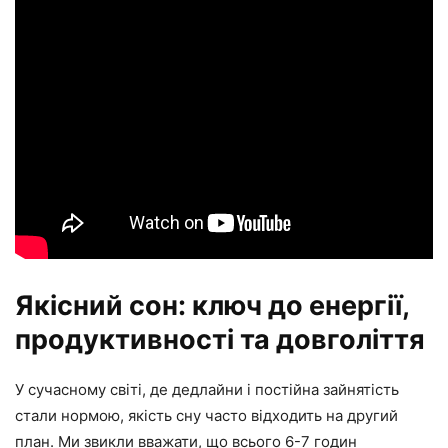
Якісний сон: ключ до енергії,
продуктивності та довголіття
У сучасному світі, де дедлайни і постійна зайнятість
стали нормою, якість сну часто відходить на другий
план. Ми звикли вважати, що всього 6-7 годин