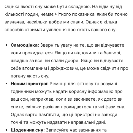
Оцінка якості сну може бути складною. На відміну від
кількості годин, немає чіткого показника, який би точно
визначав, наскільки добре ми спали. Однак є кілька
способів отримати уявлення про якість вашого сну:
Самооцінка:
Зверніть увагу на те, що ви відчуваєте,
коли прокидаєтеся. Якщо ви відпочили та бадьорі,
швидше за все, ви спали добре. Якщо ви відчуваєте
себе втомленим і дріжджовим, це може свідчити про
погану якість сну.
Носимі пристрої:
Ремінці для фітнесу та розумні
годинники можуть надати корисну інформацію про
ваш сон, наприклад, коли ви засинаєте, як довго ви
спите, скільки разів ви прокидаєтеся та які фази сну.
Однак варто пам’ятати, що ці пристрої не завжди
точні та можуть надавати неправильні дані.
Щоденник сну:
Записуйте час засинання та