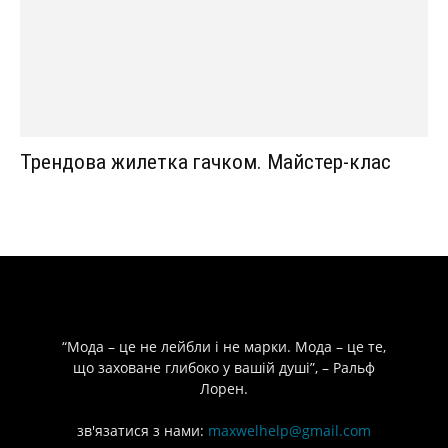
Трендова жилетка гачком. Майстер-клас
“Мода – це не лейбли і не марки. Мода – це те,
що заховане глибоко у вашій душі”, – Ральф
Лорен.
зв'язатися з нами:
maxwelhelp@gmail.com