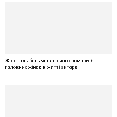
Жан-поль бельмондо і його романи: 6
головних жінок в житті актора