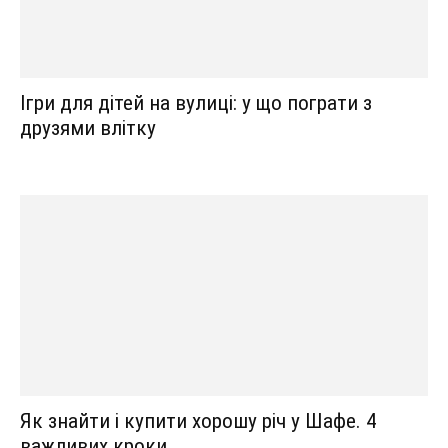
Ігри для дітей на вулиці: у що пограти з
друзями влітку
Як знайти і купити хорошу річ у Шафе. 4
важливих кроки