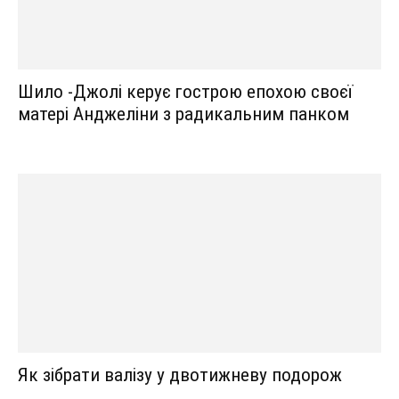
Шило -Джолі керує гострою епохою своєї
матері Анджеліни з радикальним панком
Як зібрати валізу у двотижневу подорож