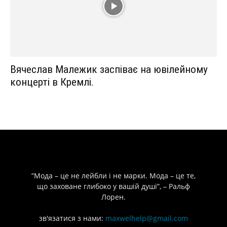
Вячеслав Малежик заспіває на ювілейному
концерті в Кремлі.
“Мода – це не лейбли і не марки. Мода – це те,
що заховане глибоко у вашій душі”, – Ральф
Лорен.
зв'язатися з нами:
maxwelhelp@gmail.com