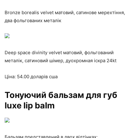
Bronze borealis velvet матовий, сатинове мерехтіння,
два фольгованих металік
Deep space divinity velvet матовий, фольгований
металік, сатиновий шімер, дуохромная іскра 24kt
Ціна: 54.00 доларів сша
Тонуючий бальзам для губ
luxe lip balm
Бальзам представлений в двох відтінках: