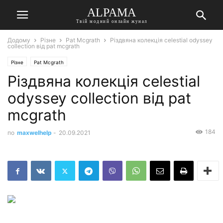
ALPAMA
Твій модний онлайн жунал
Додому
Різне
Pat Mcgrath
Різдвяна колекція celestial odyssey
collection від pat mcgrath
Різне
Pat Mcgrath
Різдвяна колекція celestial
odyssey collection від pat
mcgrath
184
по
maxwelhelp
-
20.09.2021