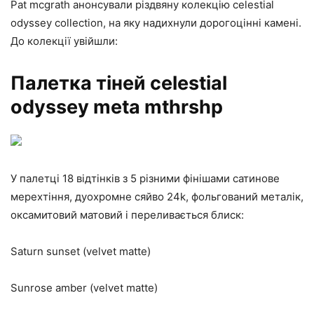
Pat mcgrath анонсували різдвяну колекцію celestial
odyssey collection, на яку надихнули дорогоцінні камені.
До колекції увійшли:
Палетка тіней celestial
odyssey meta mthrshp
У палетці 18 відтінків з 5 різними фінішами сатинове
мерехтіння, дуохромне сяйво 24k, фольгований металік,
оксамитовий матовий і переливається блиск:
Saturn sunset (velvet matte)
Sunrose amber (velvet matte)