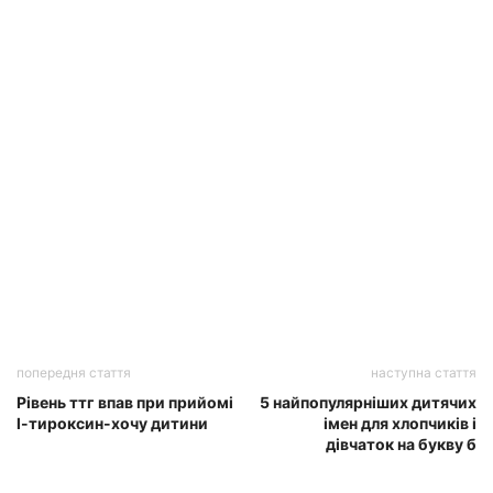
попередня стаття
наступна стаття
Рівень ттг впав при прийомі
5 найпопулярніших дитячих
l-тироксин-хочу дитини
імен для хлопчиків і
дівчаток на букву б