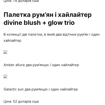
Ціна: 78 доларів сша
Палетка рум’ян і хайлайтер
divine blush + glow trio
В колекції дві палетки, в який два відтінки рум’ян і один
хайлайтер
Amber allure два рум’янцю / один хайлайтер
Galactic sun два рум’янцю / один хайлайтер
Ціна: 52 доларів сша