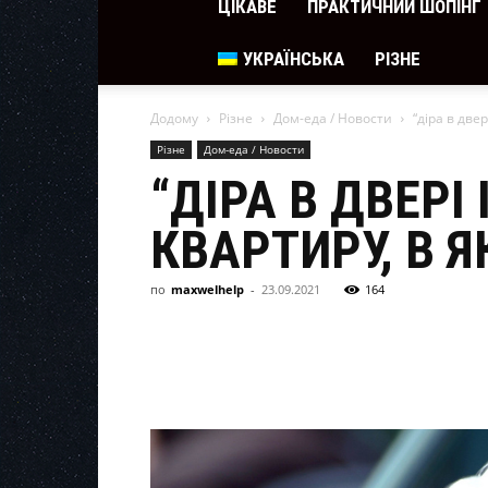
ЦІКАВЕ
ПРАКТИЧНИЙ ШОПІНГ
УКРАЇНСЬКА
РІЗНЕ
Додому
Різне
Дом-еда / Новости
“діра в двер
Різне
Дом-еда / Новости
“ДІРА В ДВЕРІ
КВАРТИРУ, В 
по
maxwelhelp
-
23.09.2021
164