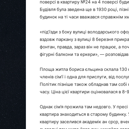
поверсі в квартиру №24 на 4 поверсі буди
Будівля була зведена ще в 1930 році, піз
будинок на ті часи вважався справжнім х
«під’їзди з боку вулиці володарського оф
вздовж паркану з вулиці 8 березня прикра
фонтан, правда, зараз він не працює, а 
фігурні балкони та еркери», — розповіда
Площа житла бориса єльцина склала 130 кв
членів сім’ї і одна для прислуги, від пос
Політик пізніше також обладнав там собі 
часу. Ціна цієї квартири оцінювалася в 8-9
Однак сім’я прожила там недовго. У прес
квартира знаходиться в старому будинку. У
квартиру заселився академік ан срср, вч