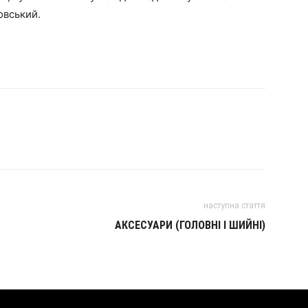
овський.
наступна стаття
АКСЕСУАРИ (ГОЛОВНІ І ШИЙНІ)