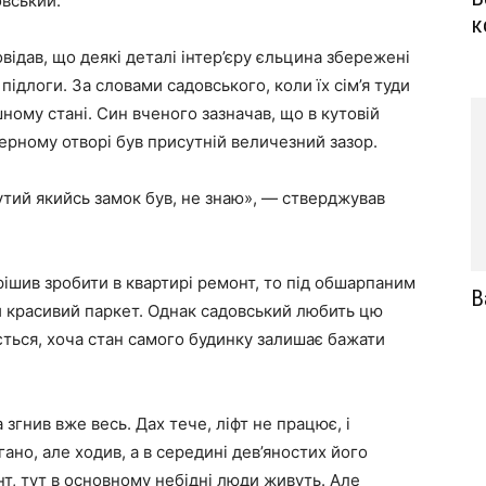
овський.
к
відав, що деякі деталі інтер’єру єльцина збережені
підлоги. За словами садовського, коли їх сім’я туди
ному стані. Син вченого зазначав, що в кутовій
 дверному отворі був присутній величезний зазор.
рутий якийсь замок був, не знаю», — стверджував
рішив зробити в квартирі ремонт, то під обшарпаним
В
й красивий паркет. Однак садовський любить цю
ається, хоча стан самого будинку залишає бажати
 згнив вже весь. Дах тече, ліфт не працює, і
гано, але ходив, а в середині дев’яностих його
т, тут в основному небідні люди живуть. Але