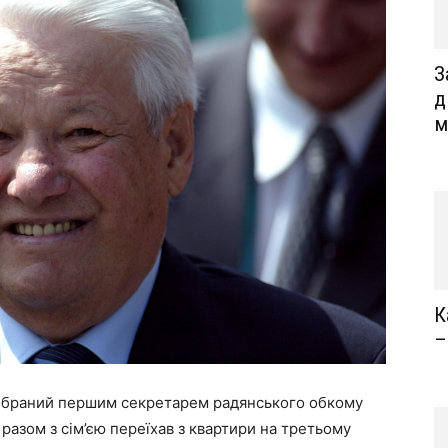
З
д
м
К
–
 обраний першим секретарем радянського обкому
 разом з сім’єю переїхав з квартири на третьому