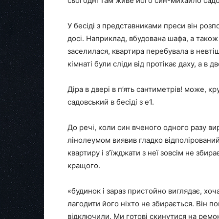
сьогодні там живе його син-михайло сад
У бесіді з представниками преси він розпо
досі. Наприклад, вбудована шафа, а також 
заселилася, квартира перебувала в невтіш
кімнаті були сліди від протікає даху, а в
Діра в двері в п’ять сантиметрів! може, к
садовський в бесіді з e1.
До речі, коли син вченого одного разу ви
лінолеумом виявив гладко відполіровани
квартиру і з’їжджати з неї зовсім не збир
кращого.
«будинок і зараз пристойно виглядає, хоча
лагодити його ніхто не збирається. Він по
відключили. Ми готові скинутися на ремон