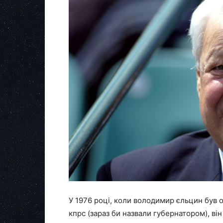
У 1976 році, коли володимир єльцин був
кпрс (зараз би назвали губернатором), він