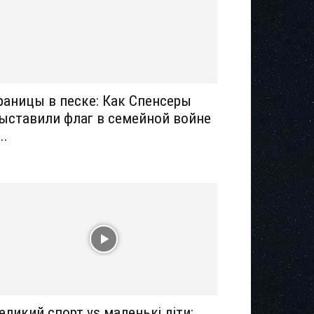
раницы в песке: Как Спенсеры
ыставили флаг в семейной войне
..
еликий спорт vs маленькі діти: