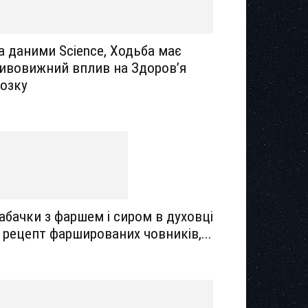
а даними Science, Ходьба має
ивовижний вплив на Здоров’я
озку
абачки з фаршем і сиром в духовці
 рецепт фаршированих човників,...