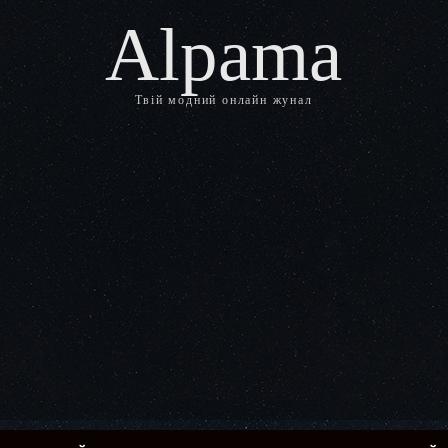
Alpama
Твій модний онлайн жунал