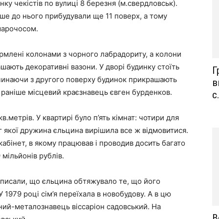
нку чекістів по вулиці 8 березня (м.свердловськ).
ніше до нього прибудували ще 11 поверх, а тому
марочосом.
ормлені колонами з чорного лабрадориту, а колони
шають декоративні вазони. У дворі будинку стоїть
Г
починаючи з другого поверху будинок прикрашають
в
в раніше місцевий краєзнавець євген бурденков.
с.
.метрів. У квартирі було п’ять кімнат: чотири для
луг якої дружина єльцина вирішила все ж відмовитися.
кабінет, в якому працював і проводив досить багато
 мільйонів рублів.
і писали, що єльцина обтяжувало те, що його
 1979 році сім’я переїхала в новобудову. А в цю
ений-металознавець віссаріон садовський. На
В