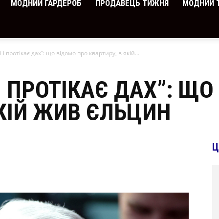
МОДНИЙ ГАРДЕРОБ
ПРОДАВЕЦЬ ТИЖНЯ
МОДНИЙ 
і і протікає дах”: що відомо про квартиру, в якій...
 І ПРОТІКАЄ ДАХ”: Щ
ЯКІЙ ЖИВ ЄЛЬЦИН
Ц