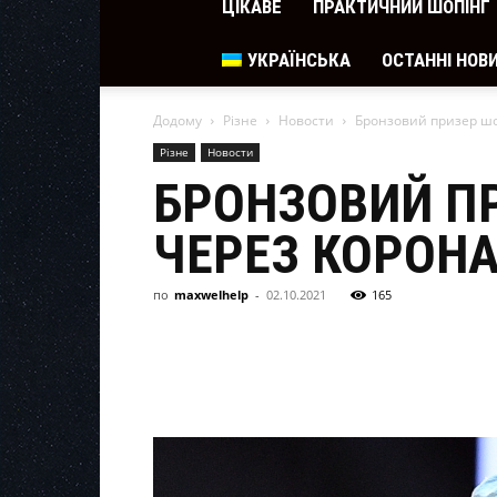
ЦІКАВЕ
ПРАКТИЧНИЙ ШОПІНГ
УКРАЇНСЬКА
ОСТАННІ НОВИ
Додому
Різне
Новости
Бронзовий призер шоу
Різне
Новости
БРОНЗОВИЙ ПР
ЧЕРЕЗ КОРОНА
по
maxwelhelp
-
02.10.2021
165