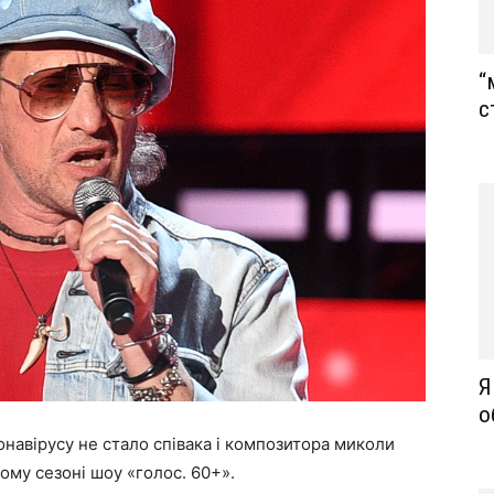
“
с
Я
о
онавірусу не стало співака і композитора миколи
ому сезоні шоу «голос. 60+».