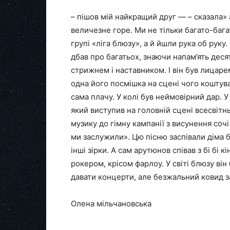
– пішов мій найкращий друг — – сказала» а
величезне горе. Ми не тільки багато-багат
групі «ліга блюзу», а й йшли рука об руку
дбав про багатьох, знаючи напам’ять дес
стрижнем і наставником. І він був лицаре
одна його посмішка на сцені чого коштува
сама плачу. У колі був неймовірний дар. 
який виступив на головній сцені всесвіт
музику до гімну кампанії з висунення сочі
ми заслужили». Цю пісню заспівали діма біл
інші зірки. А сам арутюнов співав з бі бі 
рокером, крісом фарлоу. У світі блюзу ві
давати концерти, але безжальний ковид з
Олена мільчановська