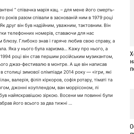
нтені ” співачка марія кац. – для мене його смерть-
о років разом співали в заснованій ним в 1979 році
. Як друг він був надійним, уважним, тактовним. Він
ятки телефонних номерів, ставаючи для нас
м блюзу. Глибоко знав і гаряче любив свою справу, а
ла. Яка у нього була харизма… Кажу про нього, а
Х
У 1994 році він став першим російським музикантом,
н
нього джаз-фестивалю в монтре. А ще він написав
п
 в столиці зимової олімпіади 2014 року — «ігри, які
ан, валерія, філіп кіркоров, софія ротару, тіматі та
кінгом, джонні коуплендом, ван моррісоном, лі
н був найяскравішою зіркою. Восени ми повинні були
абрав його всього за два тижні …
О
п