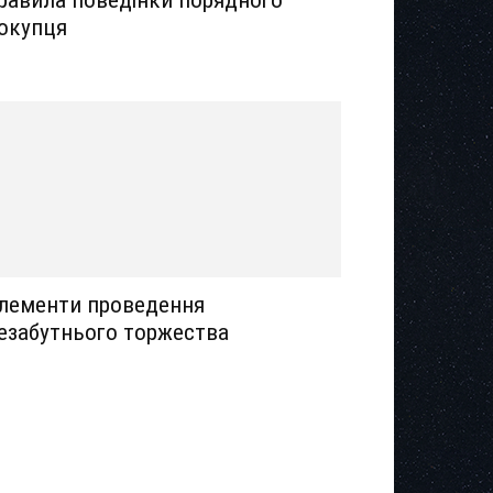
окупця
лементи проведення
езабутнього торжества