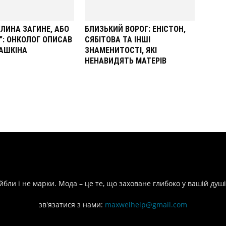
ХЛИНА ЗАГИНЕ, АБО
БЛИЗЬКИЙ ВОРОГ: ЕНІСТОН,
”: ОНКОЛОГ ОПИСАВ
СЯБІТОВА ТА ІНШІ
АШКІНА
ЗНАМЕНИТОСТІ, ЯКІ
НЕНАВИДЯТЬ МАТЕРІВ
йбли і не марки. Мода – це те, що заховане глибоко у вашій душі
зв'язатися з нами:
maxwelhelp@gmail.com