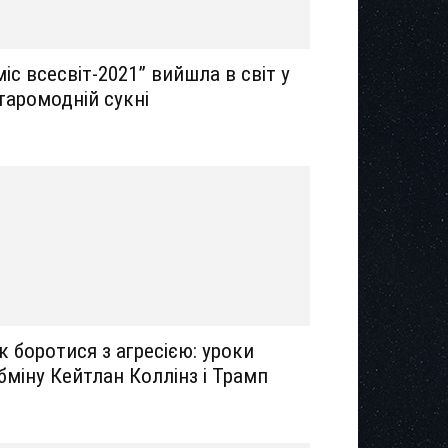
міс всесвіт-2021” вийшла в світ у
таромодній сукні
к боротися з агресією: уроки
бміну Кейтлан Коллінз і Трамп