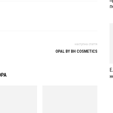
п
наступна стаття
OPAL BY BH COSMETICS
Е
ОРА
н