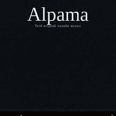
Alpama
Твій модний онлайн жунал