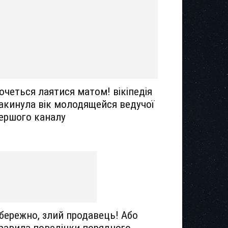
очеться лаятися матом! вікіпедія
акинула вік молодящейся ведучої
ершого каналу
бережно, злий продавець! Або
равила поведінки порядного