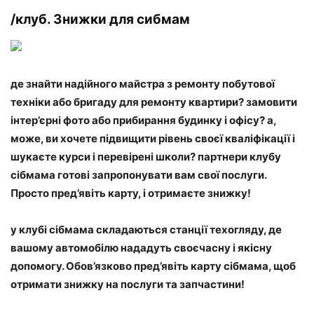
/клуб. Знижки для сибмам
де знайти надійного майстра з ремонту побутової
техніки або бригаду для ремонту квартири? замовити
інтер’єрні фото або прибирання будинку і офісу? а,
може, ви хочете підвищити рівень своєї кваліфікації і
шукаєте курси і перевірені школи? партнери клубу
сібмама готові запропонувати вам свої послуги.
Просто пред’явіть карту, і отримаєте знижку!
у клубі сібмама складаються станції техогляду, де
вашому автомобілю нададуть своєчасну і якісну
допомогу. Обов’язково пред’явіть карту сібмама, щоб
отримати знижку на послуги та запчастини!