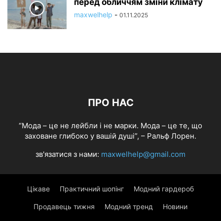
перед обличчям зміни клімату
maxwelhelp
-
01.11.2025
ПРО НАС
“Мода – це не лейбли і не марки. Мода – це те, що
заховане глибоко у вашій душі”, – Ральф Лорен.
зв'язатися з нами:
maxwelhelp@gmail.com
Цікаве
Практичний шопінг
Модний гардероб
Продавець тижня
Модний тренд
Новини