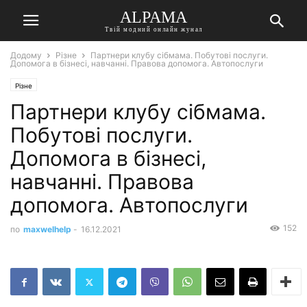
ALPAMA
Твій модний онлайн жунал
Додому
Різне
Партнери клубу сібмама. Побутові послуги.
Допомога в бізнесі, навчанні. Правова допомога. Автопослуги
Різне
Партнери клубу сібмама.
Побутові послуги.
Допомога в бізнесі,
навчанні. Правова
допомога. Автопослуги
152
по
maxwelhelp
-
16.12.2021