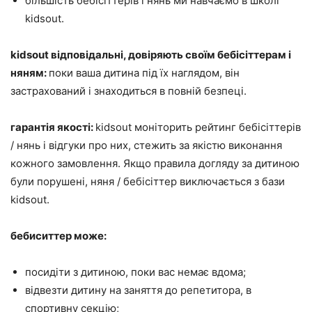
більшість бебісіттерів і нянь ми навчаємо в школі
kidsout.
kidsout відповідальні, довіряють своїм бебісіттерам і
няням:
поки ваша дитина під їх наглядом, він
застрахований і знаходиться в повній безпеці.
гарантія якості:
kidsout моніторить рейтинг бебісіттерів
/ нянь і відгуки про них, стежить за якістю виконання
кожного замовлення. Якщо правила догляду за дитиною
були порушені, няня / бебісіттер виключається з бази
kidsout.
бебиситтер може:
посидіти з дитиною, поки вас немає вдома;
відвезти дитину на заняття до репетитора, в
спортивну секцію;