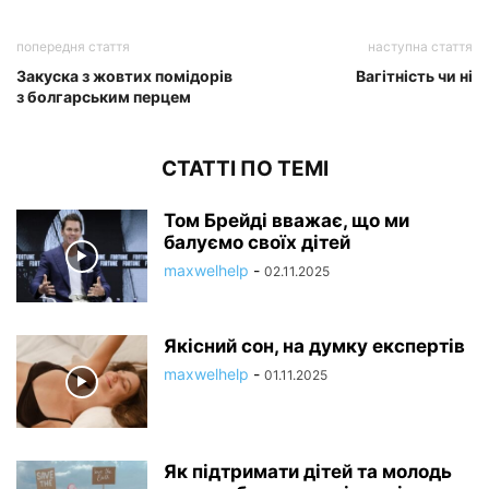
попередня стаття
наступна стаття
Закуска з жовтих помідорів
Вагітність чи ні
з болгарським перцем
СТАТТІ ПО ТЕМІ
Том Брейді вважає, що ми
балуємо своїх дітей
maxwelhelp
-
02.11.2025
Якісний сон, на думку експертів
maxwelhelp
-
01.11.2025
Як підтримати дітей та молодь