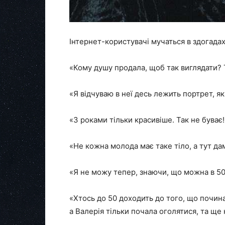
Інтернет-користувачі мучаться в здогадах
«Кому душу продала, щоб так виглядати?
«Я відчуваю в неї десь лежить портрет, яки
«З роками тільки красивіше. Так не буває!
«Не кожна молода має таке тіло, а тут дам
«Я не можу тепер, знаючи, що можна в 50
«Хтось до 50 доходить до того, що почина
а Валерія тільки почала оголятися, та ще