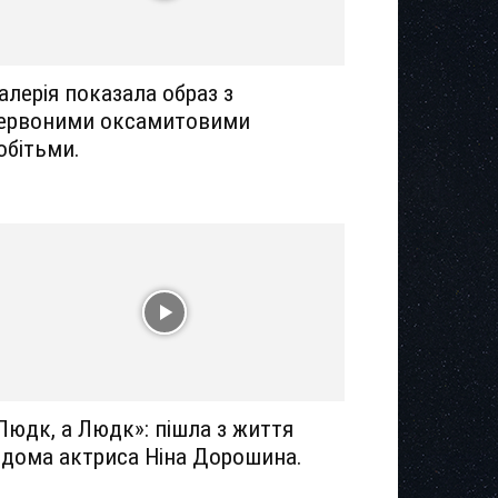
алерія показала образ з
ервоними оксамитовими
обітьми.
Людк, а Людк»: пішла з життя
ідома актриса Ніна Дорошина.