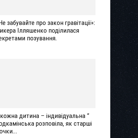
Не забувайте про закон гравітації»:
икера Ілляшенко поділилася
екретами позування.
 кожна дитина – індивідуальна ”
одкамінська розповіла, як старші
очки...