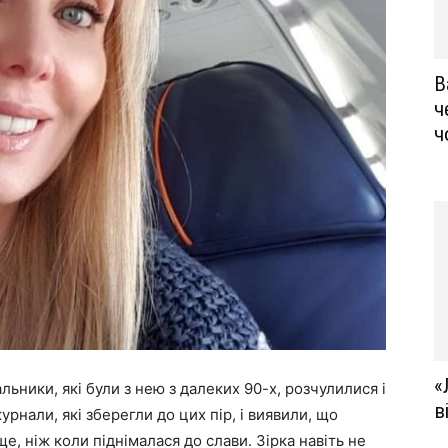
В
ч
ч
«
ники, які були з нею з далеких 90-х, розчулилися і
в
урнали, які зберегли до цих пір, і виявили, що
ще, ніж коли піднімалася до слави. Зірка навіть не