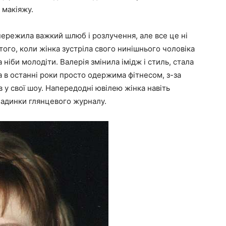
 макіяжу.
пережила важкий шлюб і розлучення, але все це ні
того, коли жінка зустріла свого нинішнього чоловіка
іби молодіти. Валерія змінила імідж і стиль, стала
а в останні роки просто одержима фітнесом, з-за
 у свої шоу. Напередодні ювілею жінка навіть
ладинки глянцевого журналу.