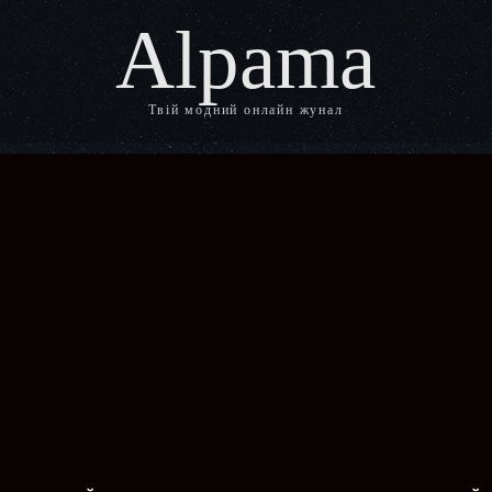
Alpama
Твій модний онлайн жунал