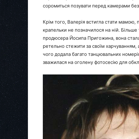
соромиться позувати перед камерами без
Крім того, Валерія встигла стати мамою, 
крапельки не позначилося на ній. Більше 
продюсера Йосипа Пригожина, вона стала н
ретельно стежити за своїм харчуванням, 
чого додала багато танцювальних номерів
зважилася на оголену фотосесію для обк