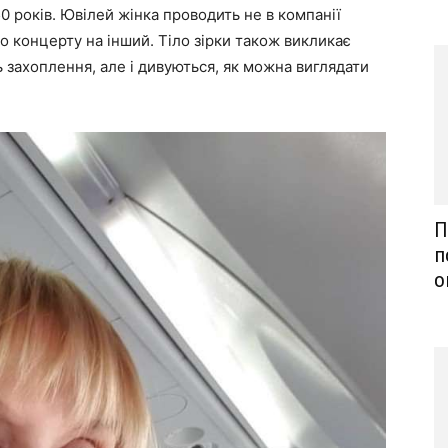
50 років. Ювілей жінка проводить не в компанії
го концерту на інший. Тіло зірки також викликає
захоплення, але і дивуються, як можна виглядати
П
п
о