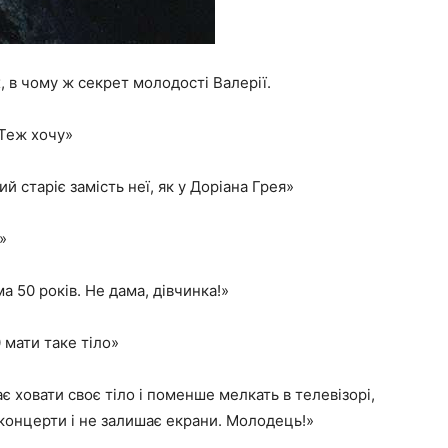
, в чому ж секрет молодості Валерії.
 Теж хочу»
й старіє замість неї, як у Доріана Грея»
»
а 50 років. Не дама, дівчинка!»
 мати таке тіло»
є ховати своє тіло і поменше мелкать в телевізорі,
 концерти і не залишає екрани. Молодець!»