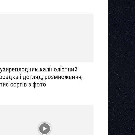
узиреплодник калінолістний:
осадка і догляд, розмноження,
пис сортів з фото