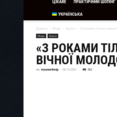
ЦІКАВЕ
ПРАКТИЧНИЙ ШОПІНГ
УКРАЇНСЬКА
Додому
Мода
Краса
«З роками тільки краше»:
Мода
Краса
«З РОКАМИ ТІ
ВІЧНОЇ МОЛОДО
по
maxwelhelp
-
06.12.2021
362