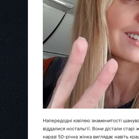
Напередодні ювілею знаменитості шануваль
віддалися ностальгії. Вони дістали старі ж
наразі 50-річна жінка виглядає навіть кра