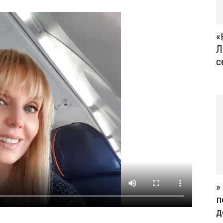
«
Л
с
»
п
д