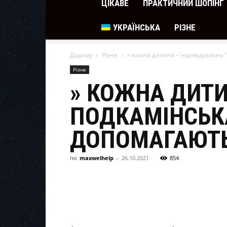
ЦІКАВЕ
ПРАКТИЧНИЙ ШОПІНГ
УКРАЇНСЬКА
РІЗНЕ
Додому
Різне
» кожна дитина – індивідуальна ”
Різне
» КОЖНА ДИТИ
ПОДКАМІНСЬКА
ДОПОМАГАЮТЬ
по
maxwelhelp
-
26.10.2021
854