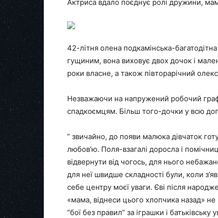
Актриса вдало поєднує ролі дружини, мами
42-літня олена подкамінська-багатодітна
гущиним, вона виховує двох дочок і малень
роки власне, а також півторарічний олек
Незважаючи на напружений робочий графік
спадкоємцям. Більш того-дочки у всю до
” звичайно, до появи малюка дівчаток готу
любов’ю. Поля-взагалі доросла і помічниц
відвернути від чогось, для нього небажан
для неї швидше складності були, коли з’яв
себе центру моєї уваги. Єві після народж
«мама, віднеси цього хлопчика назад» не
“бої без правил” за іграшки і батьківську 