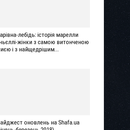
арівна-лебідь: історія марелли
ньєллі-жінки з самою витонченою
иєю і з найщедрішим...
айджест оновлень на Shafa.ua
січень-березень 2018)