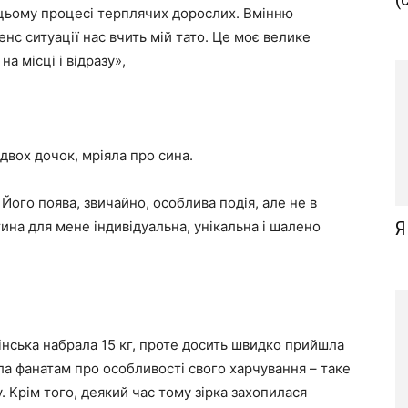
 цьому процесі терплячих дорослих. Вмінню
енс ситуації нас вчить мій тато. Це моє велике
на місці і відразу»,
двох дочок, мріяла про сина.
. Його поява, звичайно, особлива подія, але не в
тина для мене індивідуальна, унікальна і шалено
Я
мінська набрала 15 кг, проте досить швидко прийшла
ла фанатам про особливості свого харчування – таке
. Крім того, деякий час тому зірка захопилася