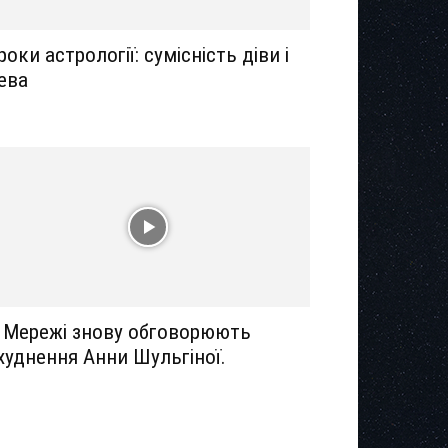
роки астрології: сумісність діви і
ева
 Мережі знову обговорюють
худнення Анни Шульгіної.