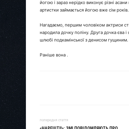
йогою і зараз нерідко виконує різні асан
артистки займається йогою вже сім років.
Нагадаємо, першим чоловіком актриси ста
народила дочку поліну. Друга дочка єва і
шлюбі подкамінської з денисом гущиним.
Раніше вона .
попередня стаття
«НАРЕШТІ!»: ЗМІ ПОВІДОМЛЯЮТЬ ПРО