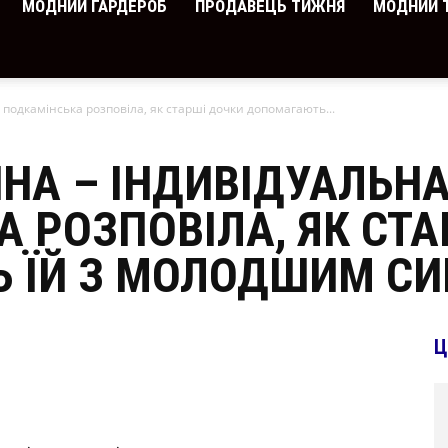
МОДНИЙ ГАРДЕРОБ
ПРОДАВЕЦЬ ТИЖНЯ
МОДНИЙ 
 подкамінська розповіла, як старші дочки допомагають...
НА – ІНДИВІДУАЛЬНА
 РОЗПОВІЛА, ЯК СТ
 ЇЙ З МОЛОДШИМ С
Ц