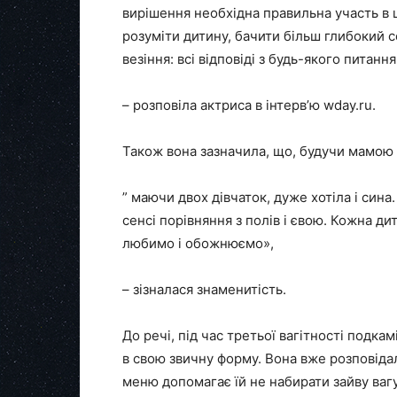
вирішення необхідна правильна участь в
розуміти дитину, бачити більш глибокий с
везіння: всі відповіді з будь-якого питання 
– розповіла актриса в інтерв’ю wday.ru.
Також вона зазначила, що, будучи мамою 
” маючи двох дівчаток, дуже хотіла і сина
сенсі порівняння з полів і євою. Кожна ди
любимо і обожнюємо»,
– зізналася знаменитість.
До речі, під час третьої вагітності подка
в свою звичну форму. Вона вже розповіда
меню допомагає їй не набирати зайву вагу