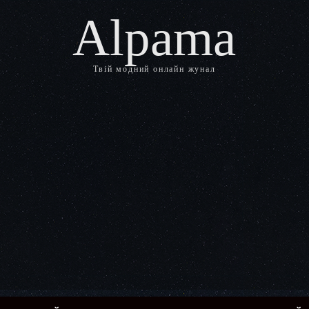
Alpama
Твій модний онлайн жунал