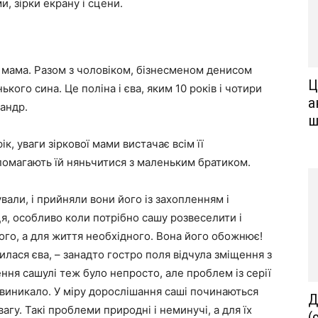
, зірки екрану і сцени.
 мама. Разом з чоловіком, бізнесменом денисом
Ц
кого сина. Це поліна і єва, яким 10 років і чотири
а
сандр.
ш
, уваги зіркової мами вистачає всім її
помагають їй няньчитися з маленьким братиком.
вали, і прийняли вони його із захопленням і
я, особливо коли потрібно сашу розвеселити і
ого, а для життя необхідного. Вона його обожнює!
илася єва, – занадто гостро поля відчула зміщення з
ення сашулі теж було непросто, але проблем із серії
 виникало. У міру дорослішання саші починаються
Д
увагу. Такі проблеми природні і неминучі, а для їх
(