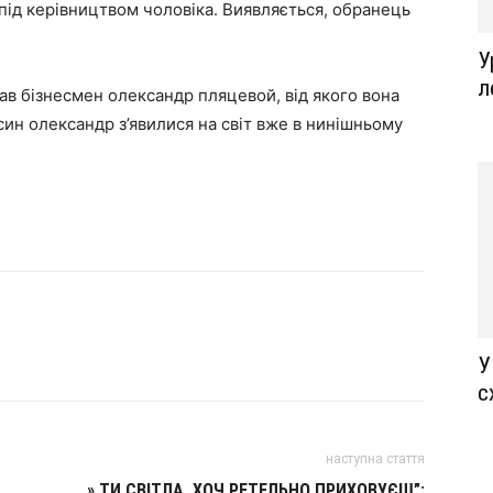
и під керівництвом чоловіка. Виявляється, обранець
У
л
в бізнесмен олександр пляцевой, від якого вона
 син олександр з’явилися на світ вже в нинішньому
У
с
наступна стаття
» ТИ СВІТЛА, ХОЧ РЕТЕЛЬНО ПРИХОВУЄШ”: