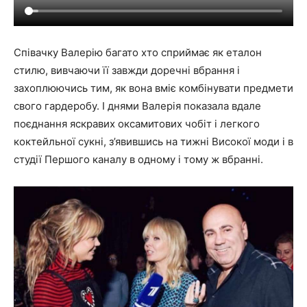
Співачку Валерію багато хто сприймає як еталон
стилю, вивчаючи її завжди доречні вбрання і
захоплюючись тим, як вона вміє комбінувати предмети
свого гардеробу. І днями Валерія показала вдале
поєднання яскравих оксамитових чобіт і легкого
коктейльної сукні, з’явившись на тижні Високої моди і в
студії Першого каналу в одному і тому ж вбранні.