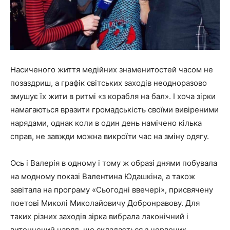
Насиченого життя медійних знаменитостей часом не
позаздриш, а графік світських заходів неодноразово
змушує їх жити в ритмі «з корабля на бал». І хоча зірки
намагаються вразити громадськість своїми вивіреними
нарядами, однак коли в один день намічено кілька
справ, не завжди можна викроїти час на зміну одягу.
Ось і Валерія в одному і тому ж образі днями побувала
на модному показі Валентина Юдашкіна, а також
завітала на програму «Сьогодні ввечері», присвячену
поетові Миколі Миколайовичу Добронравову. Для
таких різних заходів зірка вибрала лаконічний і
витончений наряд, що складається з червоних