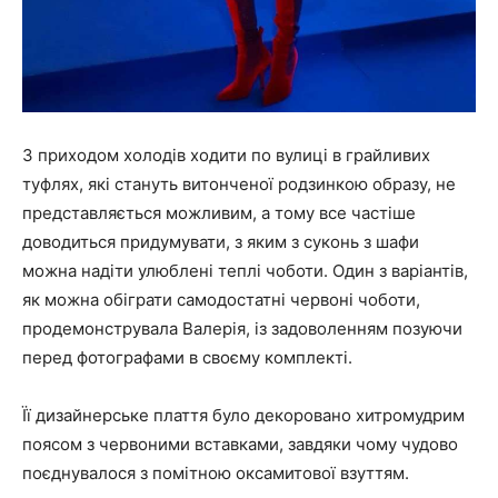
З приходом холодів ходити по вулиці в грайливих
туфлях, які стануть
витонченої родзинкою образу
, не
представляється можливим, а тому все частіше
доводиться придумувати, з яким з суконь з шафи
можна надіти улюблені теплі чоботи. Один з варіантів,
як можна обіграти самодостатні червоні чоботи,
продемонструвала Валерія, із задоволенням позуючи
перед фотографами в своєму комплекті.
Її дизайнерське плаття було декоровано хитромудрим
поясом з червоними вставками, завдяки чому чудово
поєднувалося з помітною оксамитової взуттям.