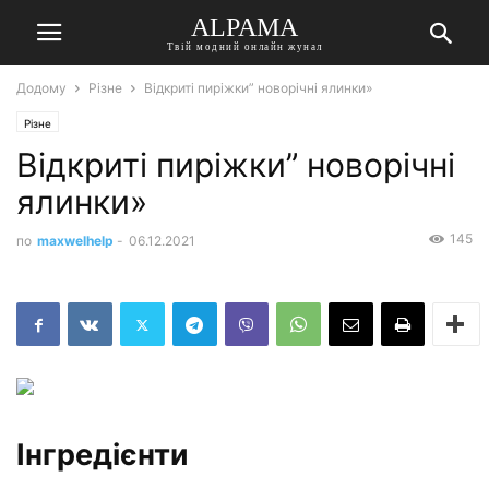
ALPAMA
Твій модний онлайн жунал
Додому
Різне
Відкриті пиріжки” новорічні ялинки»
Різне
Відкриті пиріжки” новорічні
ялинки»
145
по
maxwelhelp
-
06.12.2021
Інгредієнти