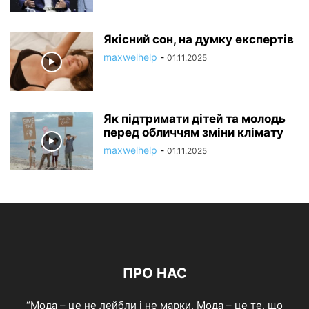
Якісний сон, на думку експертів
maxwelhelp
-
01.11.2025
Як підтримати дітей та молодь
перед обличчям зміни клімату
maxwelhelp
-
01.11.2025
ПРО НАС
“Мода – це не лейбли і не марки. Мода – це те, що