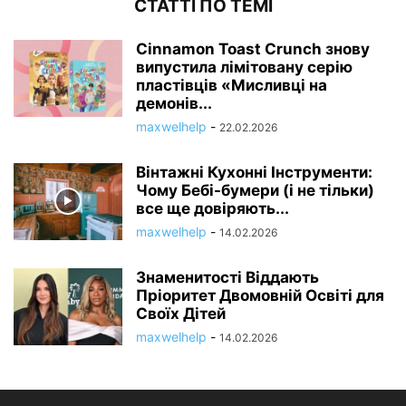
СТАТТІ ПО ТЕМІ
Cinnamon Toast Crunch знову
випустила лімітовану серію
пластівців «Мисливці на
демонів...
maxwelhelp
-
22.02.2026
Вінтажні Кухонні Інструменти:
Чому Бебі-бумери (і не тільки)
все ще довіряють...
maxwelhelp
-
14.02.2026
Знаменитості Віддають
Пріоритет Двомовній Освіті для
Своїх Дітей
maxwelhelp
-
14.02.2026