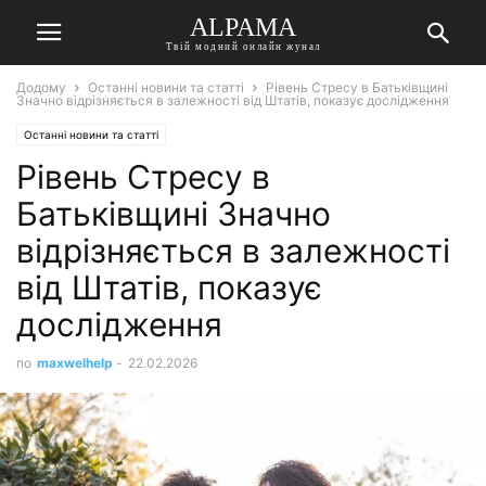
ALPAMA
Твій модний онлайн жунал
Додому
Останні новини та статті
Рівень Стресу в Батьківщині
Значно відрізняється в залежності від Штатів, показує дослідження
Останні новини та статті
Рівень Стресу в
Батьківщині Значно
відрізняється в залежності
від Штатів, показує
дослідження
по
maxwelhelp
-
22.02.2026