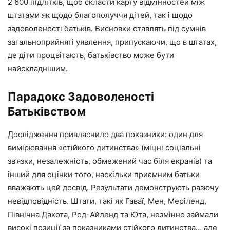
2 600 підлітків, щоб скласти карту відмінностей між
штатами як щодо благополуччя дітей, так і щодо
задоволеності батьків. Висновки ставлять під сумнів
загальноприйняті уявлення, припускаючи, що в штатах,
де діти процвітають, батьківство може бути
найскладнішим.
Парадокс Задоволеності
Батьківством
Дослідження привласнило два показники: один для
вимірювання «стійкого дитинства» (міцні соціальні
зв’язки, незалежність, обмежений час біля екранів) та
інший для оцінки того, наскільки приємним батьки
вважають цей досвід. Результати демонструють разючу
невідповідність. Штати, такі як Гаваї, Мен, Меріленд,
Північна Дакота, Род-Айленд та Юта, незмінно займали
високі позиції за показниками стійкого дитинства… але