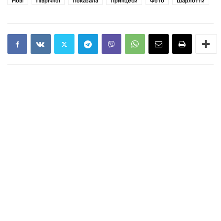
Нові
Піврічної
Показала
Принцеси
Фото
Шарлотти