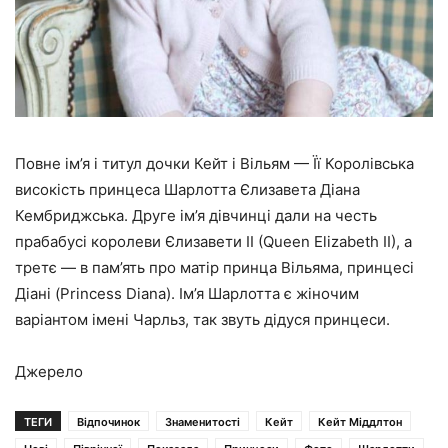
Повне ім’я і титул дочки Кейт і Вільям — Її Королівська
високість принцеса Шарлотта Єлизавета Діана
Кембриджська. Друге ім’я дівчинці дали на честь
прабабусі королеви Єлизавети II (Queen Elizabeth II), а
третє — в пам’ять про матір принца Вільяма, принцесі
Діані (Princess Diana). Ім’я Шарлотта є жіночим
варіантом імені Чарльз, так звуть дідуся принцеси.
Джерело
ТЕГИ
Відпочинок
Знаменитості
Кейт
Кейт Міддлтон