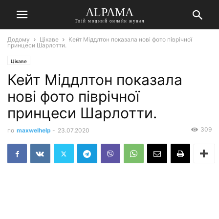
ALPAMA
Твій модний онлайн жунал
Додому
Цікаве
Кейт Міддлтон показала нові фото піврічної
принцеси Шарлотти.
Цікаве
Кейт Міддлтон показала
нові фото піврічної
принцеси Шарлотти.
309
по
maxwelhelp
-
23.07.2020