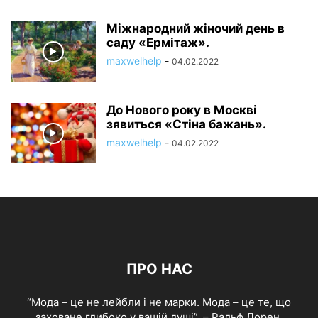
Міжнародний жіночий день в
саду «Ермітаж».
maxwelhelp
-
04.02.2022
До Нового року в Москві
зявиться «Стіна бажань».
maxwelhelp
-
04.02.2022
ПРО НАС
“Мода – це не лейбли і не марки. Мода – це те, що
заховане глибоко у вашій душі”, – Ральф Лорен.