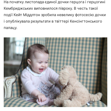
На початку листопада єдиної дочки герцога і герцогині
Кембриджських виповнилося півроку. В честь такої
події Кейт Міддлтон зробила невелику фотосесію дочки
і опублікувала результати в твіттері Кенсінгтонського
палацу.