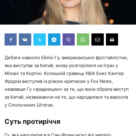
Дебати навколо Ейлін Гу, американської фрістайлістки,
яка виступає за Китай, знову розгорілися на Іграх у
Мілані та Кортіні. Колишній гравець NBA Енес Кантер
Фрідом виступив із різкою критикою у Fox News,
назвавши Гу «зрадницею» за те, що вона обрала виступ
за Китай, незважаючи на те, що народилася та виросла
у Сполучених Штатах.
Суть протиріччя
Гу, яка народилася в Сан-Франциско від матері-