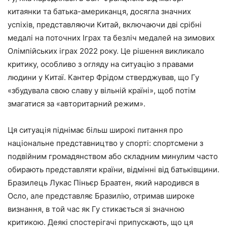
китаянки та батька-американця, досягла значних
успіхів, представляючи Китай, включаючи дві срібні
медалі на поточних Іграх та безліч медалей на зимових
Олімпійських іграх 2022 року. Це рішення викликало
критику, особливо з огляду на ситуацію з правами
людини у Китаї. Кантер Фрідом стверджував, що Гу
«збудувала свою славу у вільній країні», щоб потім
змагатися за «авторитарний режим».
Ця ситуація піднімає більш широкі питання про
національне представництво у спорті: спортсмени з
подвійним громадянством або складним минулим часто
обирають представляти країни, відмінні від батьківщини.
Бразилець Лукас Піньєр Браатен, який народився в
Осло, але представляє Бразилію, отримав широке
визнання, в той час як Гу стикається зі значною
критикою. Деякі спостерігачі припускають, що ця