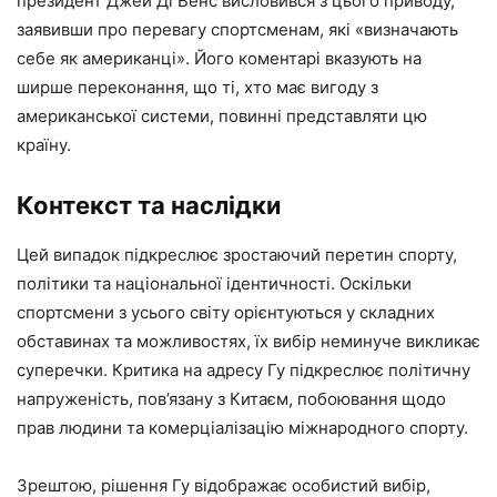
президент Джей Ді Венс висловився з цього приводу,
заявивши про перевагу спортсменам, які «визначають
себе як американці». Його коментарі вказують на
ширше переконання, що ті, хто має вигоду з
американської системи, повинні представляти цю
країну.
Контекст та наслідки
Цей випадок підкреслює зростаючий перетин спорту,
політики та національної ідентичності. Оскільки
спортсмени з усього світу орієнтуються у складних
обставинах та можливостях, їх вибір неминуче викликає
суперечки. Критика на адресу Гу підкреслює політичну
напруженість, пов’язану з Китаєм, побоювання щодо
прав людини та комерціалізацію міжнародного спорту.
Зрештою, рішення Гу відображає особистий вибір,