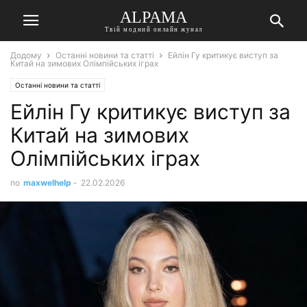
ALPAMA
Твій модний онлайн жунал
Додому
Останні новини та статті
Ейлін Гу критикує виступ за
Китай на зимових Олімпійських іграх
Останні новини та статті
Ейлін Гу критикує виступ за
Китай на зимових
Олімпійських іграх
по
maxwelhelp
-
22.02.2026