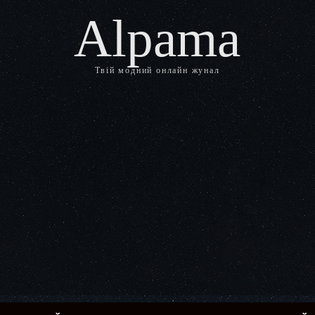
Alpama
Твій модний онлайн жунал