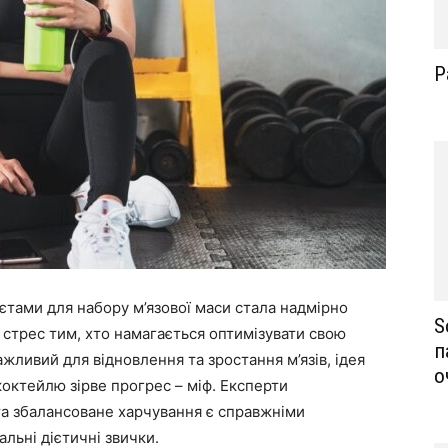
Р
тами для набору м’язової маси стала надмірно
S
стрес тим, хто намагається оптимізувати свою
п
ажливий для відновлення та зростання м’язів, ідея
о
коктейлю зірве прогрес – міф. Експерти
та збалансоване харчування є справжніми
льні дієтичні звички.