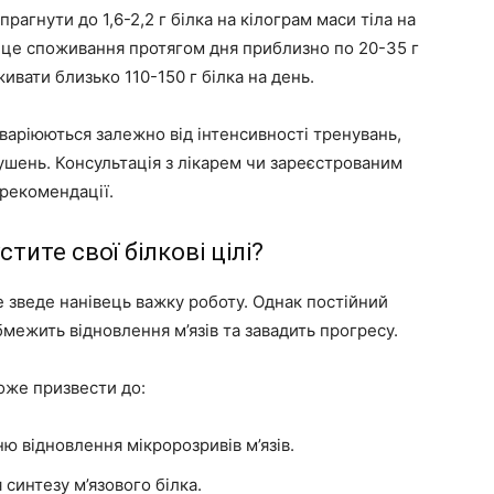
прагнути до 1,6-2,2 г білка на кілограм маси тіла на
ть це споживання протягом дня приблизно по 20-35 г
живати близько 110-150 г білка на день.
 варіюються залежно від інтенсивності тренувань,
рушень. Консультація з лікарем чи зареєстрованим
рекомендації.
тите свої білкові цілі?
 зведе нанівець важку роботу. Однак постійний
бмежить відновлення м’язів та завадить прогресу.
оже призвести до:
ю відновлення мікророзривів м’язів.
синтезу м’язового білка.