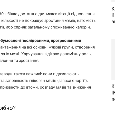
К
0 г білка достатньо для максимізації відновлення
К
 кількості не покращує зростання м’язів; натомість
а
ії, або сприяє загальному споживанню калорій.
у обумовлені послідовними, прогресивними
нтаження на всі основні м’язові групи, створення
 за їх межі. Харчування відіграє допоміжну роль,
влення та зростання.
леводи також важливі: вони підживлюють
та заповнюють глікоген м’язів (запаси енергії).
К
ризвести до втоми, розпаду м’язів та зниження
I
п
рібно?