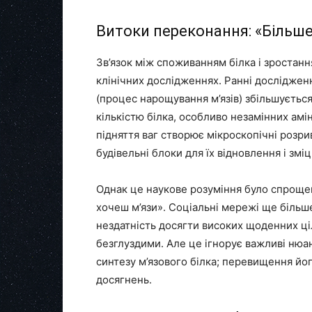
Витоки переконання: «Більше 
Зв’язок між споживанням білка і зростання
клінічних дослідженнях. Ранні дослідженн
(процес нарощування м’язів) збільшуєтьс
кількістю білка, особливо незамінних амін
підняття ваг створює мікроскопічні розрив
будівельні блоки для їх відновлення і змі
Однак це наукове розуміння було спрощен
хочеш м’язи». Соціальні мережі ще біль
нездатність досягти високих щоденних ц
безглуздими. Але це ігнорує важливі нюа
синтезу м’язового білка; перевищення йо
досягнень.