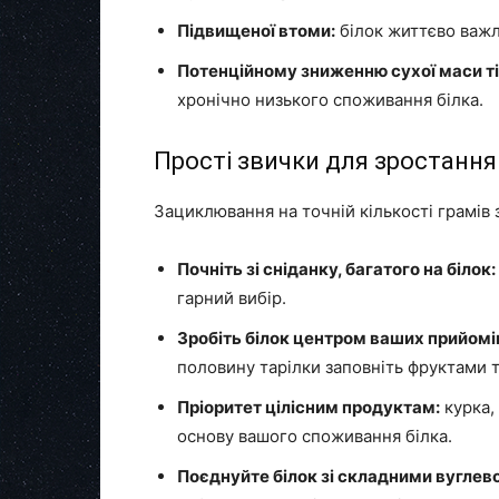
Підвищеної втоми:
білок життєво важл
Потенційному зниженню сухої маси ті
хронічно низького споживання білка.
Прості звички для зростання 
Зациклювання на точній кількості грамів 
Почніть зі сніданку, багатого на білок:
гарний вибір.
Зробіть білок центром ваших прийомів
половину тарілки заповніть фруктами 
Пріоритет цілісним продуктам:
курка,
основу вашого споживання білка.
Поєднуйте білок зі складними вуглев