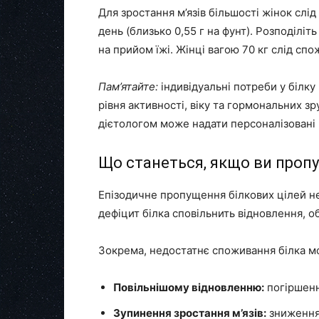
Для зростання м’язів більшості жінок слід 
день (близько 0,55 г на фунт). Розподілі
на прийом їжі. Жінці вагою 70 кг слід спо
Пам’ятайте:
індивідуальні потреби у білку
рівня активності, віку та гормональних з
дієтологом може надати персоналізовані 
Що станеться, якщо ви пропус
Епізодичне пропущення білкових цілей не
дефіцит білка сповільнить відновлення, о
Зокрема, недостатнє споживання білка м
Повільнішому відновленню:
погіршенн
Зупинення зростання м’язів:
зниження 