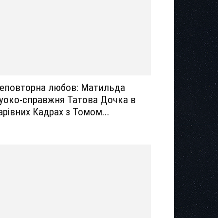
еповторна любов: Матильда
уоко-справжня Татова Дочка в
арівних Кадрах з Томом...