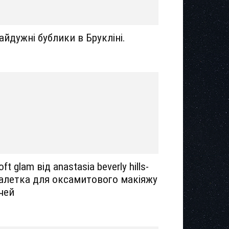
айдужні бублики в Брукліні.
oft glam від anastasia beverly hills-
алетка для оксамитового макіяжу
чей