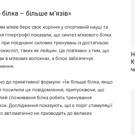
білка – більше м’язів»
м м’язів бере своє коріння у спортивній науці та
я гіпертрофії показали, що синтез м’язового білка
я при поєднанні силових тренувань із достатньою
окислот, таких як лейцин. Це пов’язано з тим, що
Н
и в м’язових волокнах, а білок забезпечує
К
цнення.
ч
о до примітивної формули: «Їж більше білка, якщо
ше посилили це повідомлення, припускаючи, що
ілей споживання білка робить тренування
нси. Дослідження показують, що є поріг стимуляції
го автоматично не призводить до великих