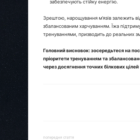
забезпечують стійку енергію.
Зрештою, нарощування м’язів залежить від
збалансованим харчуванням. Їжа підтриму
тренуваннями, призводить до реальних зм
Головний висновок: зосередьтеся на посл
пріоритети тренуванням та збалансован
через досягнення точних білкових цілей
попередня стаття