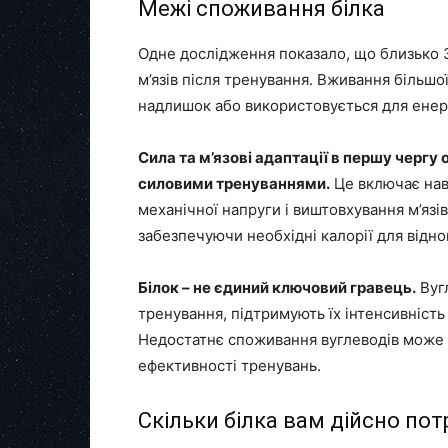
Межі споживання білка
Одне дослідження показало, що близько 3
м’язів після тренування. Вживання більшої
надлишок або використовується для енерг
Сила та м’язові адаптації в першу черг
силовими тренуваннями.
Це включає нава
механічної напруги і виштовхування м’язів
забезпечуючи необхідні калорії для відно
Білок – не єдиний ключовий гравець.
Вуг
тренування, підтримують їх інтенсивність 
Недостатнє споживання вуглеводів може п
ефективності тренувань.
Скільки білка вам дійсно пот