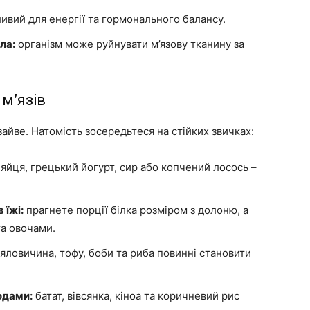
ивий для енергії та гормонального балансу.
ла:
організм може руйнувати м’язову тканину за
м’язів
зайве. Натомість зосередьтеся на стійких звичках:
яйця, грецький йогурт, сир або копчений лосось –
 їжі:
прагнете порції білка розміром з долоню, а
та овочами.
 яловичина, тофу, боби та риба повинні становити
одами:
батат, вівсянка, кіноа та коричневий рис