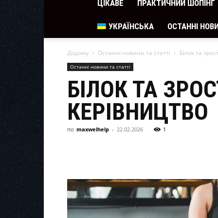
ЦІКАВЕ
ПРАКТИЧНИЙ ШОПІНГ
УКРАЇНСЬКА
ОСТАННІ НОВИ
Додому
Останні новини та статті
Білок та зро
Останні новини та статті
БІЛОК ТА ЗРОС
КЕРІВНИЦТВО
по
maxwelhelp
-
22.02.2026
1