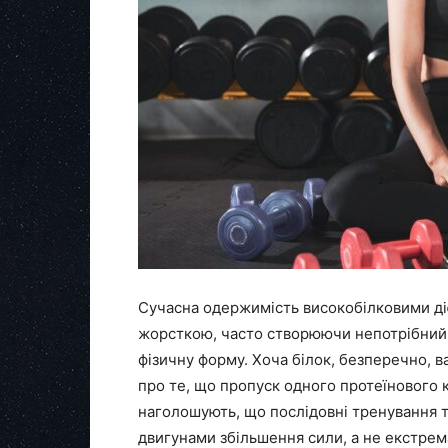
Сучасна одержимість високобілковими діє
жорсткою, часто створюючи непотрібний 
фізичну форму. Хоча білок, безперечно, в
про те, що пропуск одного протеїнового 
наголошують, що послідовні тренування 
двигунами збільшення сили, а не екстрема