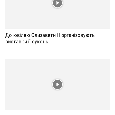
До ювілею Єлизавети II організовують
виставки її суконь.