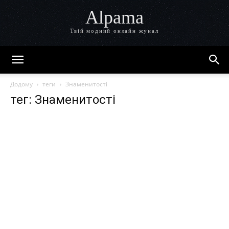
Alpama
Твій модний онлайн жунал
Додому
теги
Знаменитості
тег: Знаменитості