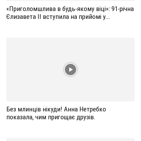
«Приголомшлива в будь-якому віці»: 91-річна
Єлизавета II вступила на прийомі у...
Без млинців нікуди! Анна Нетребко
показала, чим пригощає друзів.