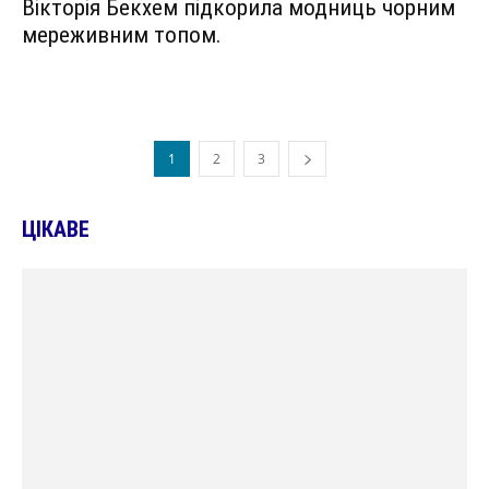
Вікторія Бекхем підкорила модниць чорним
мереживним топом.
1
2
3
ЦІКАВЕ