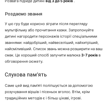
Розвага підійде дитині
від 3 до 5 років
.
Роздаємо звання
У цю гру буде корисно зіграти після перегляду
мультфільму або прочитання казки. Запропонуйте
дитині нагородити персонажів історії спеціальними
званнями: найдобріший, найвеселіший, найхитріший,
найсміливіший. Список звань можна розширити на ваш
смак. Це хороший спосіб залучити малюка
3-7 років
в
обговорення сюжету.
Слухова пам’ять
Саме цей вид пам’яті поліпшується за допомогою
розучування віршів і пісеньок вголос. Втім, крім
традиційних методів є і більш цікаві, ігрові.