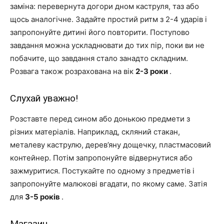
заміна: перевернута догори дном каструля, таз або
щось аналогічне. Задайте простий ритм з 2-4 ударів і
запропонуйте дитині його повторити. Поступово
завдання можна ускладнювати до тих пір, поки ви не
побачите, що завдання стало занадто складним.
Розвага також розрахована на вік
2-3 роки
.
Слухай уважно!
Розставте перед сином або донькою предмети з
різних матеріалів. Наприклад, скляний стакан,
металеву каструлю, дерев’яну дощечку, пластмасовий
контейнер. Потім запропонуйте відвернутися або
зажмуритися. Постукайте по одному з предметів і
запропонуйте малюкові вгадати, по якому саме. Затія
для
3-5 років
.
Магазин