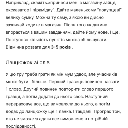
Наприклад, скажіть:»принеси мені з магазину зайця,
екскаватор і пірамідку”. Дайте маленькому “покупцеві”
велику сумку. Можна ту саму, з якою ви дійсно
зазвичай ходите в магазин. Після того як дитина
впорається з вашим завданням, дайте йому нове. І ще.
Поступово кількість пунктів можна збільшувати.
Відмінна розвага для
3-5 років
.
Ланцюжок зі слів
У цю гру треба грати як мінімум удвох, але учасників
може бути і більше. Перший гравець повинен назвати
1 слово. Другий повинен повторити слово першого
гравця, а потім додати до нього своє. Наступний
перераховує все, що вимовляли до нього, а потім
додає до ланцюжку ще 1 ланка. І такДалі. Програє той,
хто не зможе згадати все вимовлене в потрібній
послідовності.