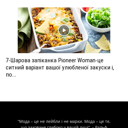
7-Шарова запіканка Pioneer Woman-це
ситний варіант вашої улюбленої закуски і,
по...
“Мода – це не лейбли і не марки. Мода – це те,
що заховане глибоко у вашій душі”, – Ральф