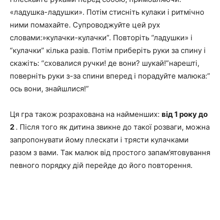
«ладушка-ладушки». Потім стисніть кулаки і ритмічно
ними помахайте. Супроводжуйте цей рух
словами:»кулачки-кулачки”. Повторіть “ладушки» і
“кулачки” кілька разів. Потім приберіть руки за спину і
скажіть: “сховалися ручки! де вони? шукай!”нарешті,
поверніть руки з-за спини вперед і порадуйте малюка:”
ось вони, знайшлися!”
Ця гра також розрахована на найменших:
від 1 року до
2
. Після того як дитина звикне до такої розваги, можна
запропонувати йому плескати і трясти кулачками
разом з вами. Так малюк від простого запам’ятовування
певного порядку дій перейде до його повторення.