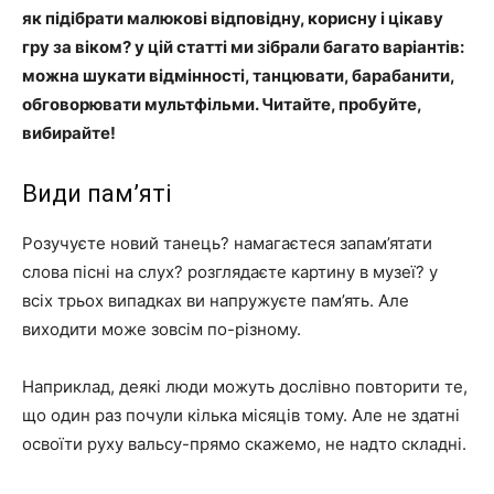
як підібрати малюкові відповідну, корисну і цікаву
гру за віком? у цій статті ми зібрали багато варіантів:
можна шукати відмінності, танцювати, барабанити,
обговорювати мультфільми. Читайте, пробуйте,
вибирайте!
Види пам’яті
Розучуєте новий танець? намагаєтеся запам’ятати
слова пісні на слух? розглядаєте картину в музеї? у
всіх трьох випадках ви напружуєте пам’ять. Але
виходити може зовсім по-різному.
Наприклад, деякі люди можуть дослівно повторити те,
що один раз почули кілька місяців тому. Але не здатні
освоїти руху вальсу-прямо скажемо, не надто складні.