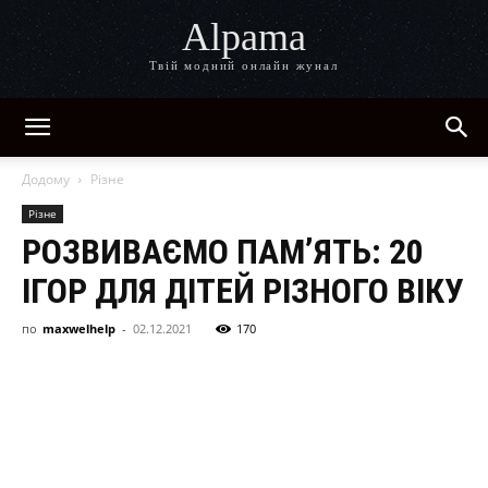
Alpama
Твій модний онлайн жунал
Додому
Різне
Різне
РОЗВИВАЄМО ПАМ’ЯТЬ: 20
ІГОР ДЛЯ ДІТЕЙ РІЗНОГО ВІКУ
по
maxwelhelp
-
02.12.2021
170