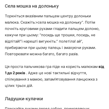
Села мошка на долоньку
Торкніться вказівним пальцем центру долоньки
малюка. Скажіть:»села мошка на долоньку”. Потім
почніть круговими рухами гладити пальцем долоню,
кажучи при цьому: “посидь ще трошки, посидь, не
відлітай!”і нарешті вигукніть:” полетіла! ай”,
прибираючи при цьому палець і змахуючи руками.
Повторювати можна багато, багато разів.
Ця проста пальчикова гра піде на користь малюкам
від
1 до 2 років
. Адже це нові тактильні відчуття,
спілкування з мамою, запам’ятовування ланцюжка з
цілих трьох дій.
Ладушки-кулачки
Плескайте руками перед собою, примовляючи: