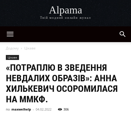
Alpama
Твій модний онлайн жунал
Додому
Цікаве
Цікаве
«ПОТРАПЛЮ В ЗВЕДЕННЯ
НЕВДАЛИХ ОБРАЗІВ»: АННА
ХИЛЬКЕВИЧ ОСОРОМИЛАСЯ
НА ММКФ.
по
maxwelhelp
-
04.02.2022
306