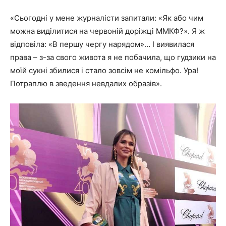
«Сьогодні у мене журналісти запитали: «Як або чим
можна виділитися на червоній доріжці ММКФ?». Я ж
відповіла: «В першу чергу нарядом»… І виявилася
права – з-за свого живота я не побачила, що гудзики на
моїй сукні збилися і стало зовсім не комільфо. Ура!
Потраплю в зведення невдалих образів».