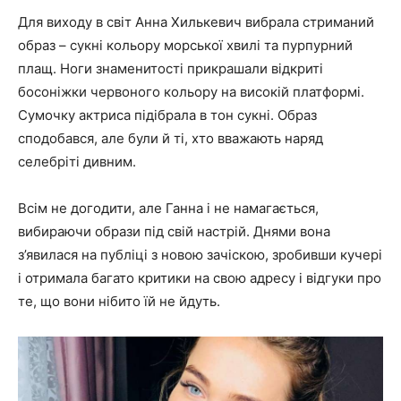
Для виходу в світ Анна Хилькевич вибрала стриманий
образ – сукні кольору морської хвилі та пурпурний
плащ. Ноги знаменитості прикрашали відкриті
босоніжки червоного кольору на високій платформі.
Сумочку актриса підібрала в тон сукні. Образ
сподобався, але були й ті, хто вважають наряд
селебріті дивним.
Всім не догодити, але Ганна і не намагається,
вибираючи образи під свій настрій. Днями
вона
з’явилася на публіці з новою зачіскою, зробивши кучері
і отримала багато критики на свою адресу і відгуки про
те, що вони нібито їй не йдуть
.