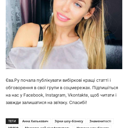
Єва.Ру почала публікувати вибіркові кращі статті і
обговорення в свої групи в соцмережах. Підпишіться
на нас у
Facebook
,
Instagram
,
Vkontakte
, щоб читати і
завжди залишатися на зв’язку. Спасибі!
ТЕГИ
Анна Хилькевич
Зірки шоу-бізнесу
Знаменитості
ММКФ
Московський кінофестиваль
Новини шоу-бізнесу