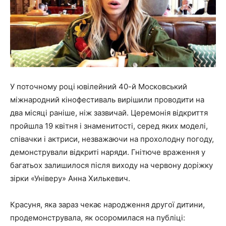
У поточному році ювілейний 40-й Московський
міжнародний кінофестиваль вирішили проводити на
два місяці раніше, ніж зазвичай. Церемонія відкриття
пройшла 19 квітня і знаменитості, серед яких моделі,
співачки і актриси, незважаючи на прохолодну погоду,
демонстрували відкриті наряди. Гнітюче враження у
багатьох залишилося після виходу на червону доріжку
зірки «Універу» Анна Хилькевич.
Красуня, яка зараз чекає народження другої дитини,
продемонструвала, як осоромилася на публіці: