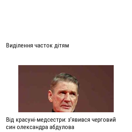
Виділення часток дітям
Від красуні-медсестри: з’явився черговий
син олександра абдулова