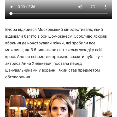
Вчора відкрився Московський кінофестиваль, який
відвідали багато зірок шоу-бізнесу. Особливо яскраві
вбрання демонстрували жінки, які зробили все
можливе, щоб блищати на світському заході у всій
красі. Але не всі змогли приємно вразити публіку –
актриса Анна Хилькевич постала перед
шанувальниками у вбранні, який став предметом
обговорення.