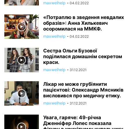
maxwelhelp
-
04.02.2022
«Потраплю в зведення невдалих
образів»: Анна Хилькевич
осоромилася на ММКФ.
maxwelhelp
-
04.02.2022
Сестра Ольги Бузової
поділилася домашнім секретом
краси.
maxwelhelp
-
31.12.2021
Лікар не може грубіянити
пацієнтові: Олександр Мясників
висловився про медичну етику.
maxwelhelp
-
31.12.2021
Увага, гаряче: 49-річна
Дженніфер Лопес показала