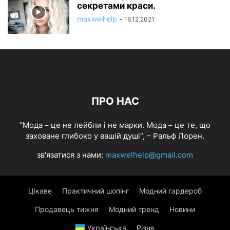
секретами краси.
maxwelhelp
-
16.12.2021
ПРО НАС
“Мода – це не лейбли і не марки. Мода – це те, що
заховане глибоко у вашій душі”, – Ральф Лорен.
зв'язатися з нами:
maxwelhelp@gmail.com
Цікаве
Практичний шопінг
Модний гардероб
Продавець тижня
Модний тренд
Новини
Українська
Різне