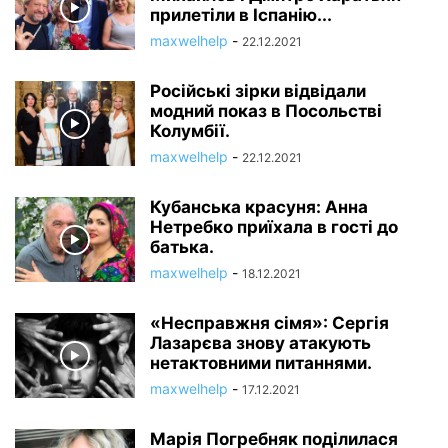
прилетіли в Іспанію...
maxwelhelp
-
22.12.2021
Російські зірки відвідали
модний показ в Посольстві
Колумбії.
maxwelhelp
-
22.12.2021
Кубанська красуня: Анна
Нетребко приїхала в гості до
батька.
maxwelhelp
-
18.12.2021
«Несправжня сімя»: Сергія
Лазарєва знову атакують
нетактовними питаннями.
maxwelhelp
-
17.12.2021
Марія Погребняк поділилася