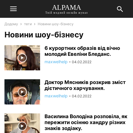
ALPAMA
Твій модний онлайн жунал
Додому
теги
Новини шоу-бізнесу
Новини шоу-бізнесу
6 курортних образів від вічно
молодий Евеліни Бледанс.
maxwelhelp
-
04.02.2022
Доктор Мясників розкрив зміст
дієтичного харчування.
maxwelhelp
-
04.02.2022
Василина Володіна розповіла, як
пережити осінню хандру різних
знаків зодіаку.