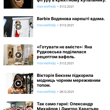
фігуру в крихітному купальнику.
maxwelhelp
-
31.12.2021
Barbie Водянова нарешті вдома.
maxwelhelp
-
31.12.2021
«Готувати не вмієте»: Яна
Рудковська поділилася
рецептом вафель.
maxwelhelp
-
31.12.2021
Вікторія Бекхем підкорила
модниць чорним мереживним
топом.
maxwelhelp
-
28.12.2021
Так само гарні: Олександр
Михайлов і Дмитро Харатьян