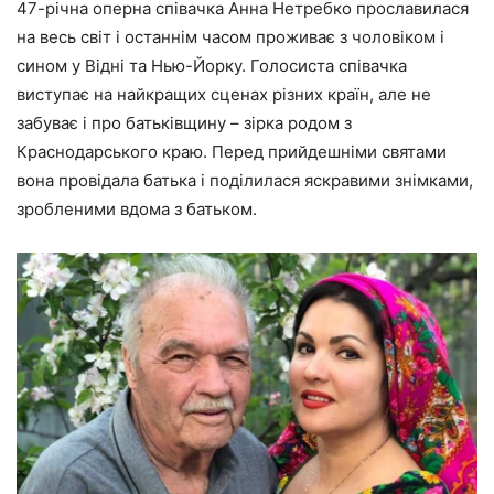
47-річна оперна співачка
Анна Нетребко
прославилася
на весь світ і останнім часом проживає з чоловіком і
сином у Відні та Нью-Йорку. Голосиста співачка
виступає на найкращих сценах різних країн, але не
забуває і про батьківщину – зірка родом з
Краснодарського краю. Перед прийдешніми святами
вона провідала батька і поділилася яскравими знімками,
зробленими вдома з батьком.