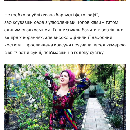
Нетребко опублікувала барвисті фотографії,
зафіксувавши себе з улюбленими чоловіками – татом і
єдиним спадкоємцем. Ганну звикли бачити в розкішних
вечірніх вбраннях
, але високо оцінили її народний
костюм – прославлена красуня позувала перед камерою
в квітчастій сукні, пов’язавши на голову хустку.