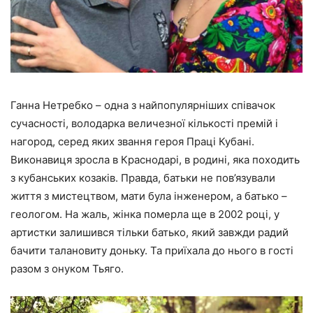
Ганна Нетребко – одна з найпопулярніших співачок
сучасності, володарка величезної кількості премій і
нагород, серед яких звання героя Праці Кубані.
Виконавиця зросла в Краснодарі, в родині, яка походить
з кубанських козаків. Правда, батьки не пов’язували
життя з мистецтвом, мати була інженером, а батько –
геологом. На жаль, жінка померла ще в 2002 році, у
артистки залишився тільки батько, який завжди радий
бачити
талановиту доньку
. Та приїхала до нього в гості
разом з онуком Тьяго.