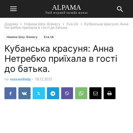
ALPAMA
Твій модний онлайн жунал
Додому
Новини Шоу-Бізнесу
Eva.Uk
Кубанська красуня: Анна
Нетребко приїхала в гості до батька.
Новини Шоу-Бізнесу
Eva.Uk
Кубанська красуня: Анна
Нетребко приїхала в гості
до батька.
по
maxwelhelp
-
18.12.2021