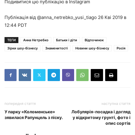
Подивитися цю публікацію в Instagram
Публікація від @anna_netrebko_yusi_tiago 26 Кві 2019 в
12:44 PDT
ТЕГИ
Анна Нетребко
Батьки і діти
Відпочинок
Зірки шоу-бізнесу
Знаменитості
Новини шоу-бізнесу
Росія
попередня стаття
наступна стаття
У парку «Коломенське»
Лобулярія-посадка і догляд
зявилася Рапунцель з піску.
у відкритому грунті, фото і
опис сортів