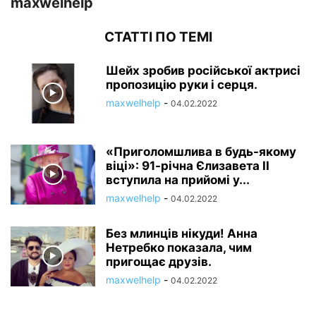
maxwelhelp
СТАТТІ ПО ТЕМІ
Шейх зробив російської актрисі
пропозицію руки і серця.
maxwelhelp
-
04.02.2022
«Приголомшлива в будь-якому
віці»: 91-річна Єлизавета II
вступила на прийомі у...
maxwelhelp
-
04.02.2022
Без млинців нікуди! Анна
Нетребко показала, чим
пригощає друзів.
maxwelhelp
-
04.02.2022