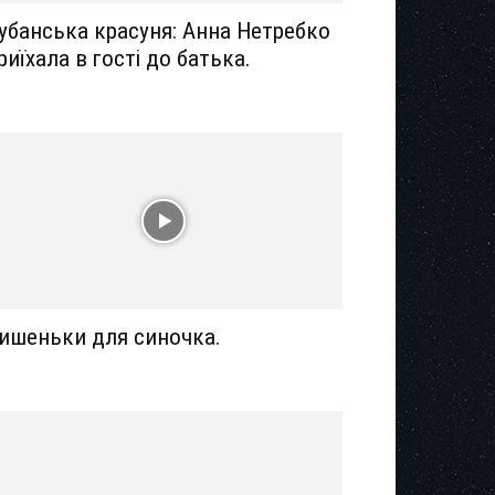
убанська красуня: Анна Нетребко
риїхала в гості до батька.
ишеньки для синочка.