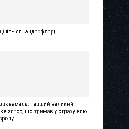
цініть сг і андрофлор)
орквемада: перший великий
нквізитор, що тримав у страху всю
вропу