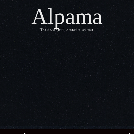
Alpama
Твій модний онлайн жунал