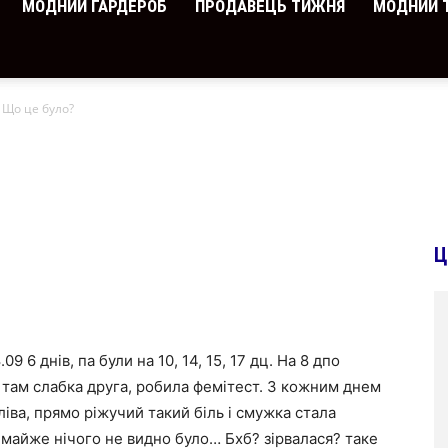
МОДНИЙ ГАРДЕРОБ
ПРОДАВЕЦЬ ТИЖНЯ
МОДНИЙ 
Що це було?
Ц
9 6 днів, па були на 10, 14, 15, 17 дц. На 8 дпо
 там слабка друга, робила фемітест. З кожним днем
ліва, прямо ріжучий такий біль і смужка стала
ь майже нічого не видно було… Бхб? зірвалася? таке