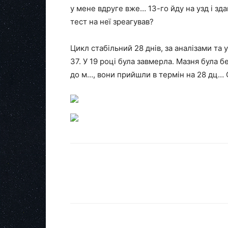
у мене вдруге вже… 13-го йду на узд і зда
тест на неї зреагував?
Цикл стабільний 28 днів, за аналізами та у
37. У 19 році була завмерла. Мазня була б
до м…, вони прийшли в термін на 28 дц… 