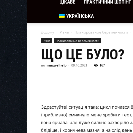
ЦІКАВЕ
ПРАКТИЧНИЙ ШОПІНГ
УКРАЇНСЬКА
Додому
Різне
Планирование беременности
Різне
Планирование беременности
ЩО ЦЕ БУЛО?
по
maxwelhelp
-
09.10.2021
167
Здрастуйте! ситуація така: цикл почався 8.0
(приблизно) смикнуло мене зробити тест,
вона ярчала, але дуже сильно захворіло з
блідіше, і коричнева мазня, а на слід ден