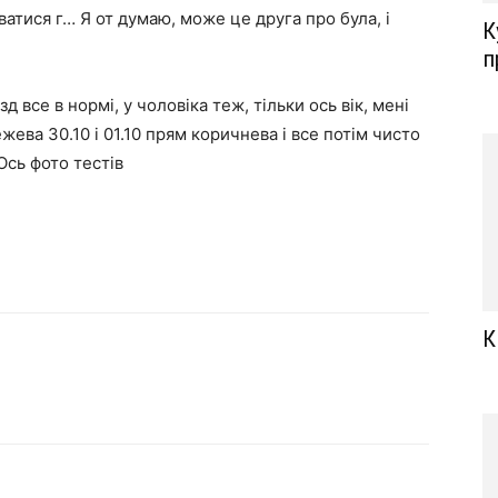
ватися г… Я от думаю, може це друга про була, і
К
п
зд все в нормі, у чоловіка теж, тільки ось вік, мені
ежева 30.10 і 01.10 прям коричнева і все потім чисто
Ось фото тестів
К