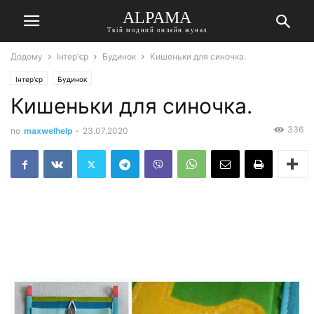
ALPAMA
Твій модний онлайн жунал
Додому
Інтер'єр
Будинок
Кишеньки для синочка.
Інтер'єр
Будинок
Кишеньки для синочка.
336
по
maxwelhelp
-
23.07.2020