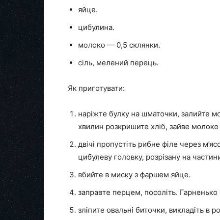
яйце.
цибулина.
молоко — 0,5 склянки.
сіль, мелений перець.
Як приготувати:
наріжте булку на шматочки, залийте мо
хвилин розкришите хліб, зайве молоко
двічі пропустіть рибне філе через м’я
цибулеву головку, розрізану на частин
вбийте в миску з фаршем яйце.
заправте перцем, посоліть. Гарненько
зліпите овальні биточки, викладіть в 