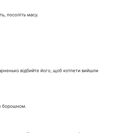
ь, посоліть масу.
арненько відбийте його, щоб котлети вийшли
те борошном.