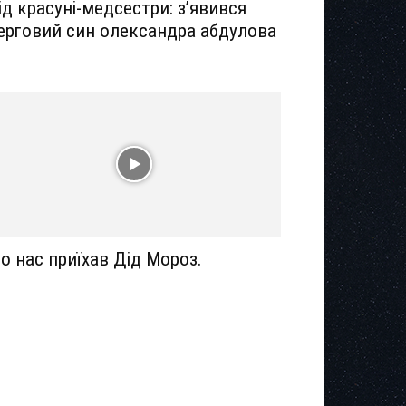
ід красуні-медсестри: з’явився
ерговий син олександра абдулова
о нас приїхав Дід Мороз.