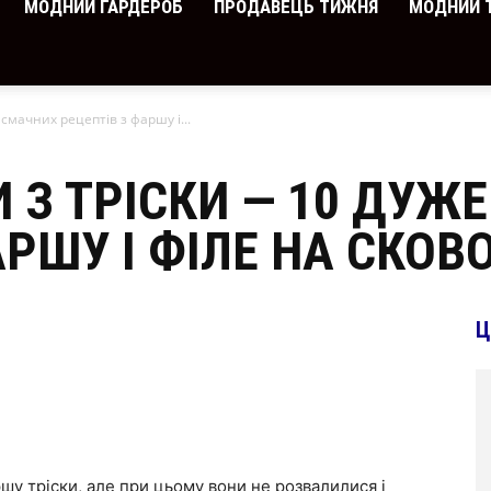
МОДНИЙ ГАРДЕРОБ
ПРОДАВЕЦЬ ТИЖНЯ
МОДНИЙ 
 смачних рецептів з фаршу і...
И З ТРІСКИ — 10 ДУЖ
АРШУ І ФІЛЕ НА СКОВ
Ц
шу тріски, але при цьому вони не розвалилися і