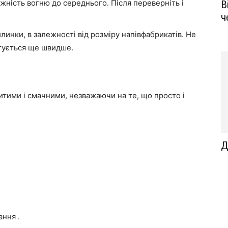
жність вогню до середнього. Після переверніть і
В
ч
инки, в залежності від розміру напівфабрикатів. Не
отується ще швидше.
итими і смачними, незважаючи на те, що просто і
Д
ння .