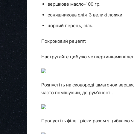
вершкове масло-100 гр.
соняшникова олія-3 великі ложки.
чорний перець, сіль.
Покроковий рецепт:
Настругайте цибулю четвертинками кілец
Розпустіть на сковороді шматочок вершко
часто помішуючи, до рум’яності.
Пропустіть філе тріски разом з цибулею 