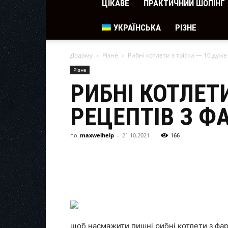
ЦІКАВЕ
ПРАКТИЧНИЙ ШОПІНГ
УКРАЇНСЬКА
РІЗНЕ
Додому
Різне
Рибні котлети з тріски — 10 дуже
Різне
РИБНІ КОТЛЕТ
РЕЦЕПТІВ З Ф
по
maxwelhelp
-
21.10.2021
166
щоб насмажити пишні рибні котлети з фар