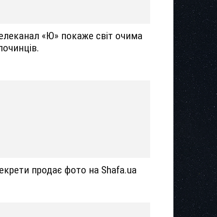
елеканал «Ю» покаже світ очима
лочинців.
екрети продає фото на Shafa.ua