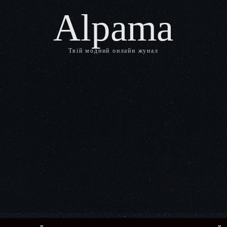
Alpama
Твій модний онлайн жунал