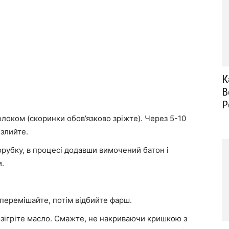
К
В
Р
локом (скоринки обов’язково зріжте). Через 5-10
 злийте.
сорубку, в процесі додавши вимочений батон і
и.
 перемішайте, потім відбийте фарш.
розігріте масло. Смажте, не накриваючи кришкою з