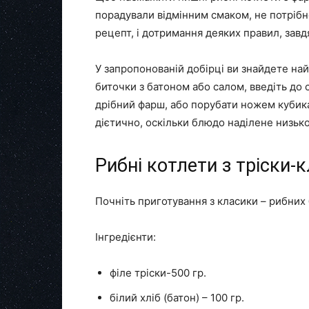
порадували відмінним смаком, не потріб
рецепт, і дотримання деяких правил, завд
У запропонованій добірці ви знайдете най
биточки з батоном або салом, введіть до 
дрібний фарш, або порубати ножем кубика
дієтично, оскільки блюдо наділене низьк
Рибні котлети з тріски-
Почніть приготування з класики – рибних 
Інгредієнти:
філе тріски-500 гр.
білий хліб (батон) – 100 гр.