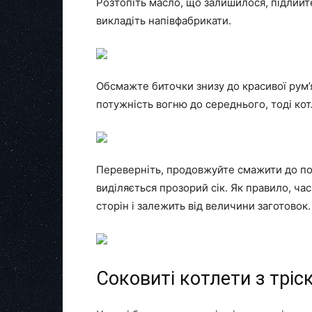
Розтопіть масло, що залишилося, підлийт
викладіть напівфабрикати.
Обсмажте биточки знизу до красивої рум’
потужність вогню до середнього, тоді ко
Переверніть, продовжуйте смажити до по
виділяється прозорий сік. Як правило, ча
сторін і залежить від величини заготовок.
Соковиті котлети з тріс