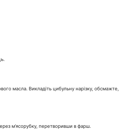
ь.
вого масла. Викладіть цибульну нарізку, обсмажте,
через м’ясорубку, перетворивши в фарш.