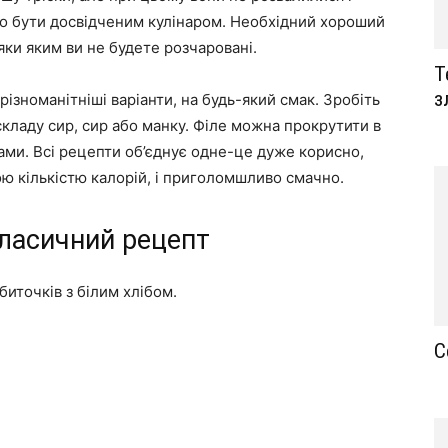
но бути досвідченим кулінаром. Необхідний хороший
яки яким ви не будете розчаровані.
Т
з
різноманітніші варіанти, на будь-який смак. Зробіть
складу сир, сир або манку. Філе можна прокрутити в
ми. Всі рецепти об’єднує одне-це дуже корисно,
ою кількістю калорій, і приголомшливо смачно.
класичний рецепт
биточків з білим хлібом.
С