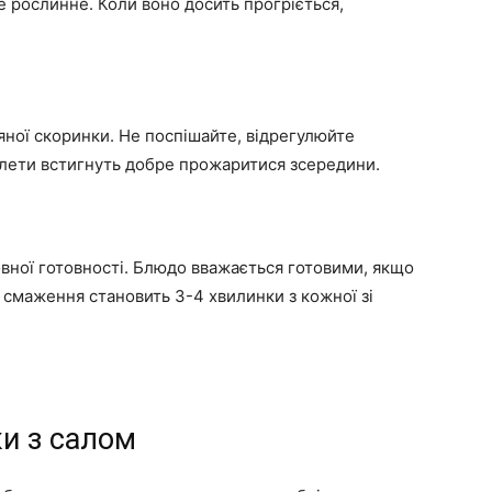
е рослинне. Коли воно досить прогріється,
яної скоринки. Не поспішайте, відрегулюйте
тлети встигнуть добре прожаритися зсередини.
вної готовності. Блюдо вважається готовими, якщо
с смаження становить 3-4 хвилинки з кожної зі
ки з салом