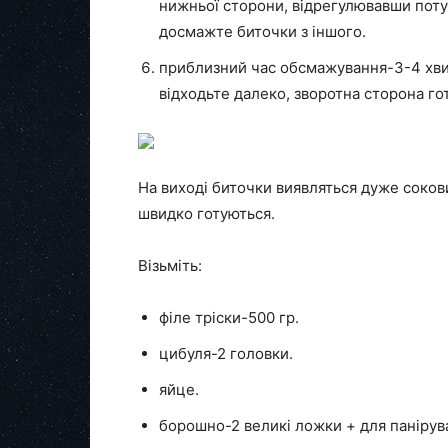
нижньої сторони, відрегулювавши поту
досмажте биточки з іншого.
приблизний час обсмажування-3-4 хвил
відходьте далеко, зворотна сторона г
На виході биточки виявляться дуже соков
швидко готуються.
Візьміть:
філе тріски-500 гр.
цибуля-2 головки.
яйце.
борошно-2 великі ложки + для панірува