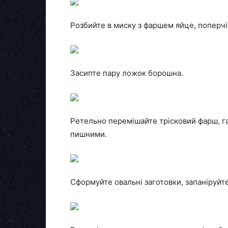
Розбийте в миску з фаршем яйце, поперчіт
Засипте пару ложок борошна.
Ретельно перемішайте трісковий фарш, г
пишними.
Сформуйте овальні заготовки, запаніруй