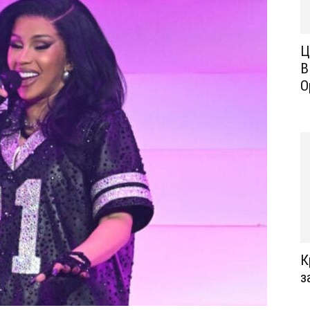
Ц
В
О
К
з