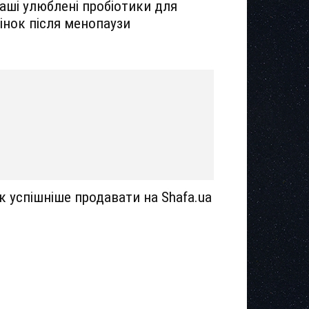
аші улюблені пробіотики для
інок після менопаузи
к успішніше продавати на Shafa.ua