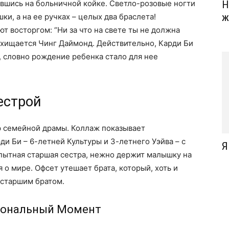
вшись на больничной койке. Светло-розовые ногти
Н
ж
и, а на ее ручках – целых два браслета!
т восторгом: “Ни за что на свете ты не должна
осхищается Чинг Даймонд. Действительно, Карди Би
, словно рождение ребенка стало для нее
естрой
 семейной драмы. Коллаж показывает
и Би – 6-летней Культуры и 3-летнего Уэйва – с
Я
пытная старшая сестра, нежно держит малышку на
 о мире. Офсет утешает брата, который, хоть и
 старшим братом.
иональный Момент