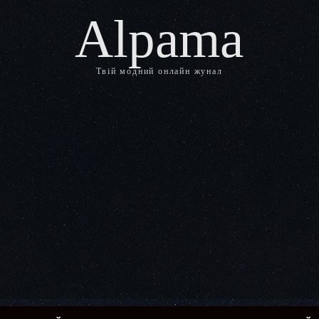
Alpama
Твій модний онлайн жунал