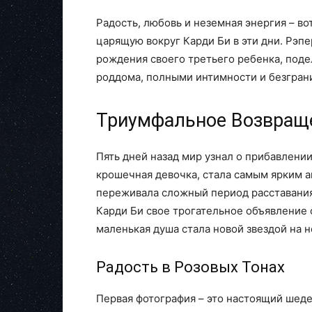
Радость, любовь и неземная энергия – во
царящую вокруг Карди Би в эти дни. Рэпе
рождения своего третьего ребенка, под
роддома, полными интимности и безгран
Триумфальное Возвращ
Пять дней назад мир узнал о прибавлении
крошечная девочка, стала самым ярким ак
переживала сложный период расставания
Карди Би свое трогательное объявление 
маленькая душа стала новой звездой на 
Радость в Розовых Тонах
Первая фотография – это настоящий шеде