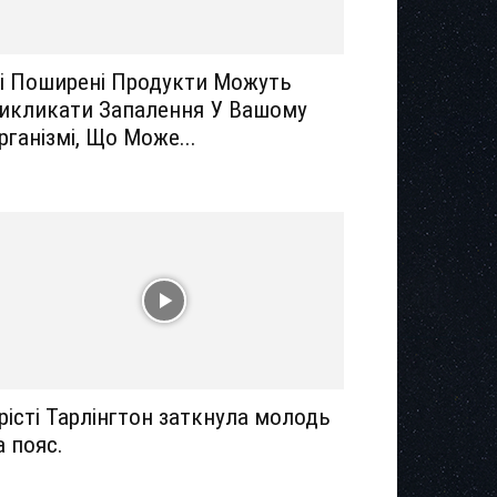
і Поширені Продукти Можуть
икликати Запалення У Вашому
рганізмі, Що Може...
рісті Тарлінгтон заткнула молодь
а пояс.