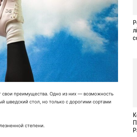
Р
л
с
т свои преимущества. Одно из них — возможность
ый шведский стол, но только с дорогими сортами
К
П
олезненной степени.
Р