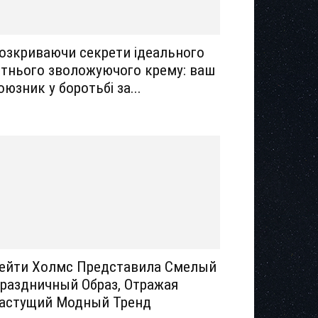
озкриваючи секрети ідеального
ітнього зволожуючого крему: ваш
оюзник у боротьбі за...
ейти Холмс Представила Смелый
раздничный Образ, Отражая
астущий Модный Тренд