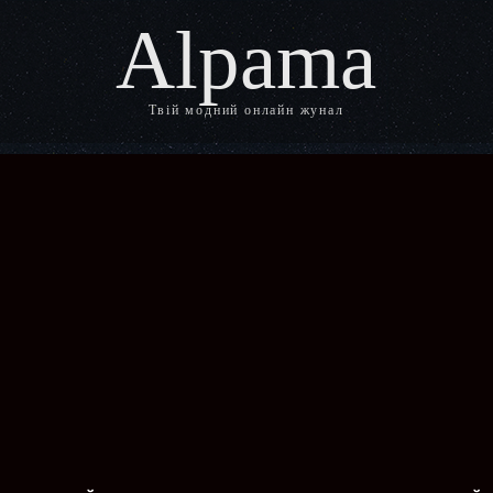
Alpama
Твій модний онлайн жунал