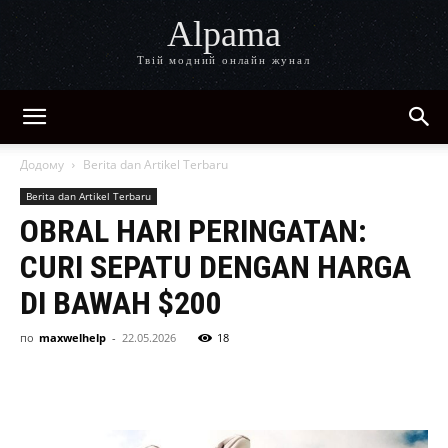
Alpama
Твій модний онлайн жунал
Додому
Berita dan Artikel Terbaru
Berita dan Artikel Terbaru
OBRAL HARI PERINGATAN:
CURI SEPATU DENGAN HARGA
DI BAWAH $200
по
maxwelhelp
-
22.05.2026
18