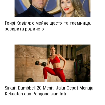
Генрі Кавілл: сімейне щастя та таємниця,
розкрита родиною
Sirkuit Dumbbell 20 Menit: Jalur Cepat Menuju
Kekuatan dan Pengondisian Inti