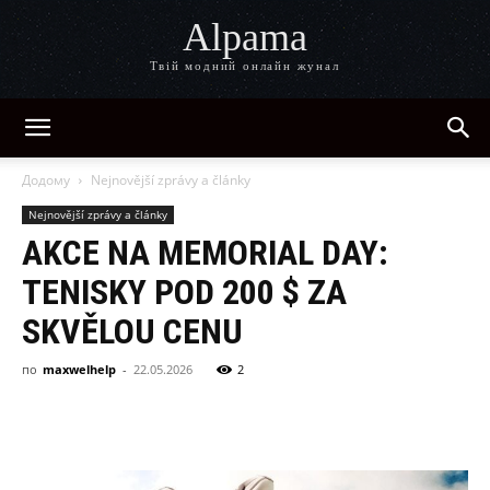
Alpama
Твій модний онлайн жунал
Додому
Nejnovější zprávy a články
Nejnovější zprávy a články
AKCE NA MEMORIAL DAY:
TENISKY POD 200 $ ZA
SKVĚLOU CENU
по
maxwelhelp
-
22.05.2026
2