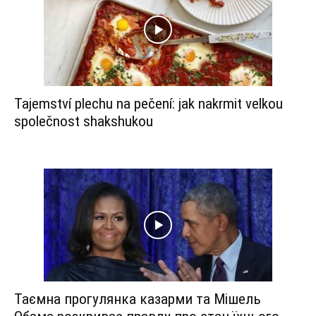
Tajemství plechu na pečení: jak nakrmit velkou
společnost shakshukou
Таємна прогулянка казарми та Мішель