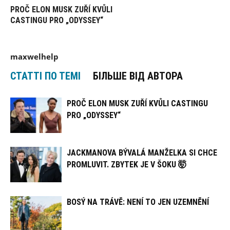
PROČ ELON MUSK ZUŘÍ KVŮLI
CASTINGU PRO „ODYSSEY“
maxwelhelp
СТАТТІ ПО ТЕМІ
БІЛЬШЕ ВІД АВТОРА
PROČ ELON MUSK ZUŘÍ KVŮLI CASTINGU
PRO „ODYSSEY“
JACKMANOVA BÝVALÁ MANŽELKA SI CHCE
PROMLUVIT. ZBYTEK JE V ŠOKU 🤯
BOSÝ NA TRÁVĚ: NENÍ TO JEN UZEMNĚNÍ