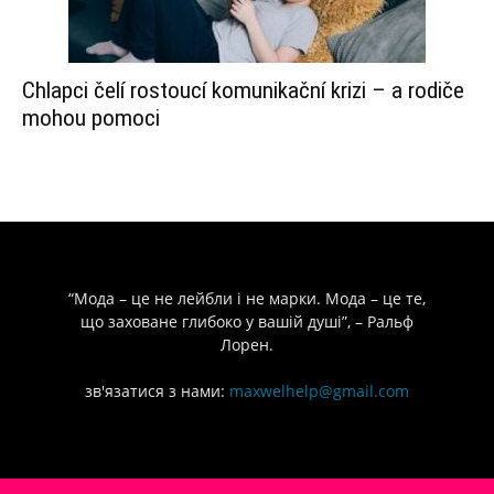
Chlapci čelí rostoucí komunikační krizi – a rodiče
mohou pomoci
“Мода – це не лейбли і не марки. Мода – це те,
що заховане глибоко у вашій душі”, – Ральф
Лорен.
зв'язатися з нами:
maxwelhelp@gmail.com