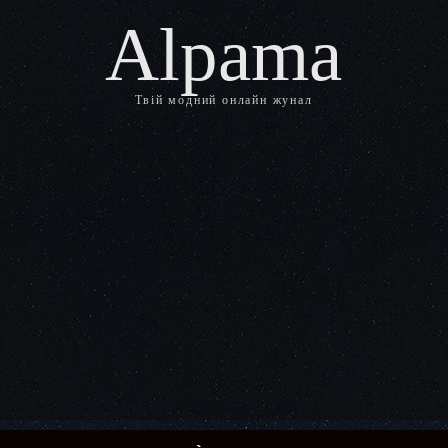
Alpama
Твій модний онлайн жунал