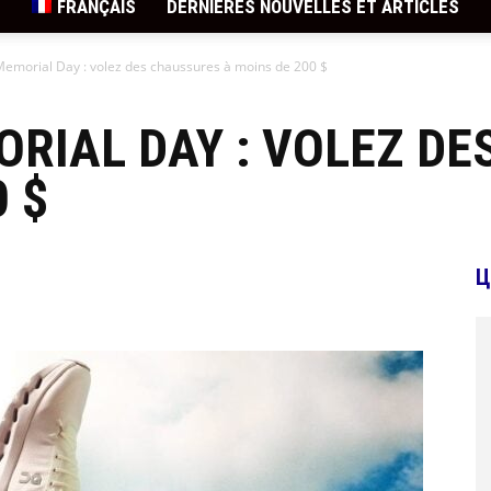
FRANÇAIS
DERNIÈRES NOUVELLES ET ARTICLES
Memorial Day : volez des chaussures à moins de 200 $
RIAL DAY : VOLEZ D
 $
Ц