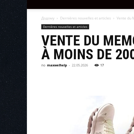
Додому
Dernières nouvelles et articles
Vente du 
Dernières nouvelles et articles
VENTE DU MEMO
À MOINS DE 200
по
maxwelhelp
-
22.05.2026
17