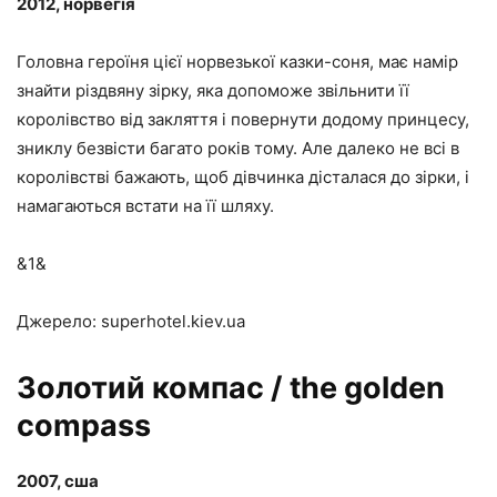
2012, норвегія
Головна героїня цієї норвезької казки-соня, має намір
знайти різдвяну зірку, яка допоможе звільнити її
королівство від закляття і повернути додому принцесу,
зниклу безвісти багато років тому. Але далеко не всі в
королівстві бажають, щоб дівчинка дісталася до зірки, і
намагаються встати на її шляху.
&1&
Джерело: superhotel.kiev.ua
Золотий компас / the golden
compass
2007, сша