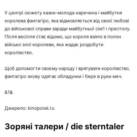
У центрі сюжету казки-молода наречена і майбутня
королева фантагіро, яка відмовляється від своєї любові
до військової справи заради майбутньої сім’ї і престолу.
Після весілля стає відомо, що короля взяло в полон
військо злої королеви, яка жадає роздобути
королівство.
Щоб допомогти своєму народу і врятувати королівство,
фантагіро знову одягає обладунки і бере в руки меч.
&1&
Джерело: kinopoisk.ru
Зоряні талери / die sterntaler