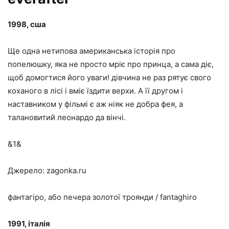
1998, сша
Ще одна нетипова американська історія про
попелюшку, яка не просто мріє про принца, а сама діє,
щоб домогтися його уваги! дівчина не раз рятує свого
коханого в лісі і вміє їздити верхи. А її другом і
наставником у фільмі є аж ніяк не добра фея, а
талановитий леонардо да вінчі.
&1&
Джерело: zagonka.ru
фантагіро, або печера золотої троянди / fantaghiro
1991, італія