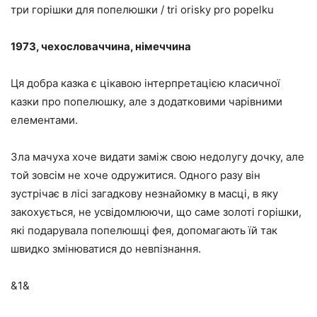
три горішки для попелюшки / tri orisky pro popelku
1973, чехословаччина, німеччина
Ця добра казка є цікавою інтерпретацією класичної
казки про попелюшку, але з додатковими чарівними
елементами.
Зла мачуха хоче видати заміж свою недолугу дочку, але
той зовсім не хоче одружитися. Одного разу він
зустрічає в лісі загадкову незнайомку в масці, в яку
закохується, не усвідомлюючи, що саме золоті горішки,
які подарувала попелюшці фея, допомагають їй так
швидко змінюватися до невпізнання.
&1&