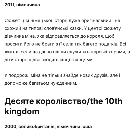
2011, німеччина
Сюжет цієї німецької історії дуже оригінальний і не
схожий на типові слов’янські казки. У центрі сюжету
дівчинка міна, яка відправляється до короля, щоб
просити його не брати з її села так багато податків. Всі
жителі селища давно пішли служити в царські хороми, а
діти старі ледве зводять кінці з кінцями.
У подорожі міна не тільки знайде нових друзів, але і
допоможе багатьом нужденним.
Десяте королівство/the 10th
kingdom
2000, великобританія, німеччина, сша