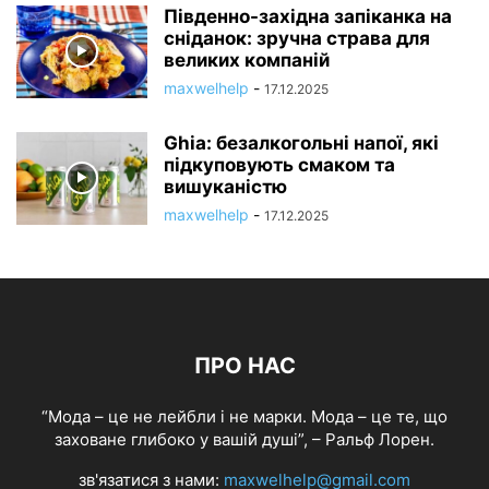
Південно-західна запіканка на
сніданок: зручна страва для
великих компаній
maxwelhelp
-
17.12.2025
Ghia: безалкогольні напої, які
підкуповують смаком та
вишуканістю
maxwelhelp
-
17.12.2025
ПРО НАС
“Мода – це не лейбли і не марки. Мода – це те, що
заховане глибоко у вашій душі”, – Ральф Лорен.
зв'язатися з нами:
maxwelhelp@gmail.com