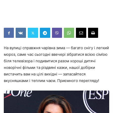
На вулиці справжня чарівна зима — багато снігу і легкий
мороз, саме час сьогодні ввечері зібратися всією сім’єю
біля телевізора і подивитися разом хороші дитячі
новорічні фільми та різдвяні казки, нашої добірки
вистачить вам на цілі вихідні — запасайтеся
вкусняшками і теплим чаєм. Приємного перегляду!