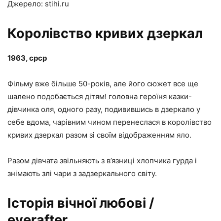
Джерело: stihi.ru
Королівство кривих дзеркал
1963, срср
Фільму вже більше 50-років, але його сюжет все ще
шалено подобається дітям! головна героїня казки-
дівчинка оля, одного разу, подивившись в дзеркало у
себе вдома, чарівним чином перенеслася в королівство
кривих дзеркал разом зі своїм відображенням яло.
Разом дівчата звільняють з в’язниці хлопчика гурда і
знімають злі чари з задзеркального світу.
Історія вічної любові /
everafter