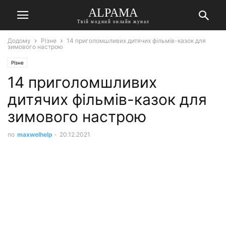
ALPAMA
Твій модний онлайн жунал
Додому
Різне
14 приголомшливих дитячих фільмів-казок для
зимового настрою
Різне
14 приголомшливих
дитячих фільмів-казок для
зимового настрою
по
maxwelhelp
-
20.12.2021