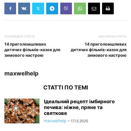
попередня стаття
наступна стаття
14 приголомшливих
14 приголомшливих
дитячих фільмів-казок для
дитячих фільмів-казок для
зимового настрою
зимового настрою
maxwelhelp
СТАТТІ ПО ТЕМІ
Ідеальний рецепт імбирного
печива: ніжне, пряне та
святкове
maxwelhelp
-
17.12.2025