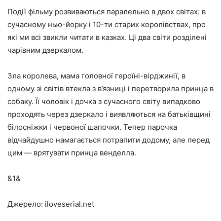
Події фільму розвиваються паралельно в двох світах: в
сучасному нью-йорку і 10-ти старих королівствах, про
які ми всі звикли читати в казках. Ці два світи розділені
чарівним дзеркалом.
Зла королева, мама головної героїні-вірджинії, в
одному зі світів втекла з в’язниці і перетворила принца в
собаку. Її чоловік і дочка з сучасного світу випадково
проходять через дзеркало і виявляються на батьківщині
білосніжки і червоної шапочки. Тепер парочка
відчайдушно намагається потрапити додому, але перед
цим — врятувати принца венделла.
&1&
Джерело: iloveserial.net