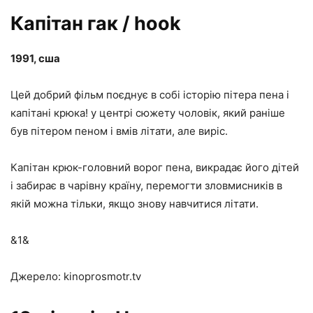
Капітан гак / hook
1991, сша
Цей добрий фільм поєднує в собі історію пітера пена і
капітані крюка! у центрі сюжету чоловік, який раніше
був пітером пеном і вмів літати, але виріс.
Капітан крюк-головний ворог пена, викрадає його дітей
і забирає в чарівну країну, перемогти зловмисників в
якій можна тільки, якщо знову навчитися літати.
&1&
Джерело: kinoprosmotr.tv