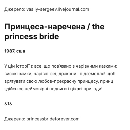
Джерело: vasily-sergeev.livejournal.com
Принцеса-наречена / the
princess bride
1987, сша
У цій історії є все, що пов’язано з чарівними казками:
високі замки, чарівні феї, дракони і підземелля! щоб
врятувати свою любов-прекрасну принцесу, принц
здійснює неймовірні подвиги і цікаві пригоди!
&1&
Джерело: princessbrideforever.com