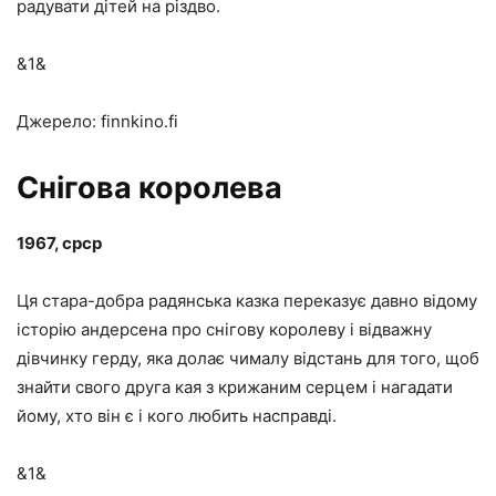
радувати дітей на різдво.
&1&
Джерело: finnkino.fi
Снігова королева
1967, срср
Ця стара-добра радянська казка переказує давно відому
історію андерсена про снігову королеву і відважну
дівчинку герду, яка долає чималу відстань для того, щоб
знайти свого друга кая з крижаним серцем і нагадати
йому, хто він є і кого любить насправді.
&1&