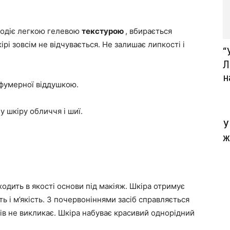
лодіє легкою гелевою
текстурою
, вбирається
рі зовсім не відчувається. Не залишає липкості і
“
Л
н
рфумерної віддушкою.
 шкіру обличчя і шиї.
У
ж
одить в якості основи під макіяж. Шкіра отримує
ь і м’якість. З почервоніннями засіб справляється
ів не викликає. Шкіра набуває красивий однорідний