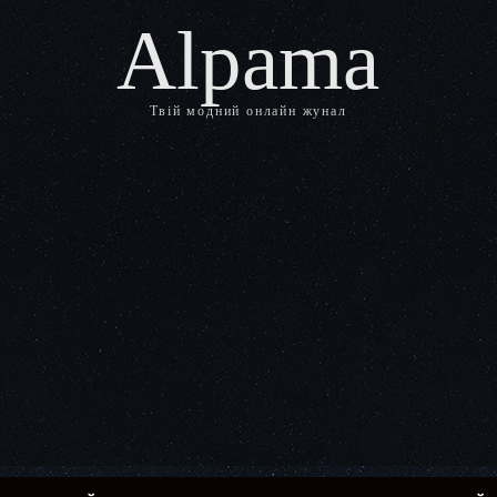
Alpama
Твій модний онлайн жунал