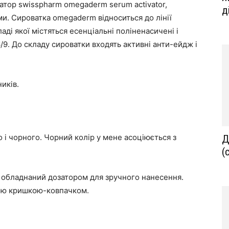
атор swisspharm omegaderm serum activator,
д
и. Сироватка omegaderm відноситься до лінії
аді якої містяться есенціальні поліненасичені і
9. До складу сироватки входять активні анти-ейдж і
ників.
 і чорного. Чорний колір у мене асоціюється з
Д
(
, обладнаний дозатором для зручного нанесення.
ою кришкою-ковпачком.