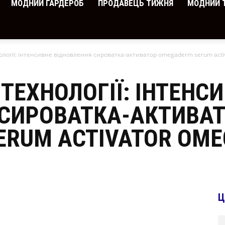
МОДНИЙ ГАРДЕРОБ
ПРОДАВЕЦЬ ТИЖНЯ
МОДНИЙ 
логії: інтенсивне відновлення сироватка-активатор omegaderm serum activ
ТЕХНОЛОГІЇ: ІНТЕНС
 СИРОВАТКА-АКТИВА
RUM ACTIVATOR OMEG
Ц