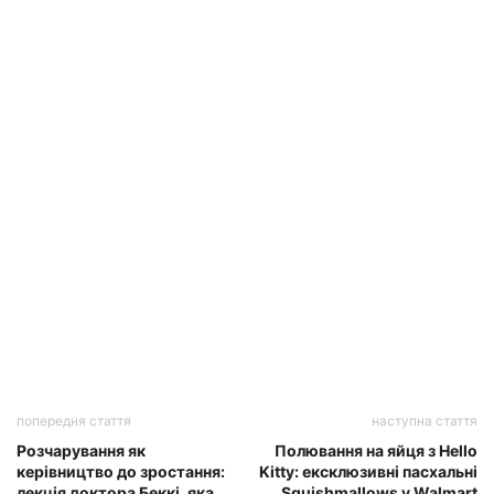
попередня стаття
наступна стаття
Розчарування як
Полювання на яйця з Hello
керівництво до зростання:
Kitty: ексклюзивні пасхальні
лекція доктора Беккі, яка
Squishmallows у Walmart