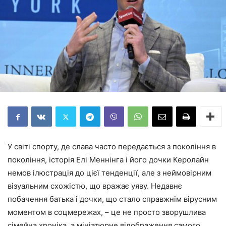
У світі спорту, де слава часто передається з покоління в
покоління, історія Елі Меннінга і його дочки Керолайн
немов ілюстрація до цієї тенденції, але з неймовірним
візуальним схожістю, що вражає уяву. Недавнє
побачення батька і дочки, що стало справжнім вірусним
моментом в соцмережах, – це не просто зворушлива
сімейна хроніка, а мініатюрне відображення самого