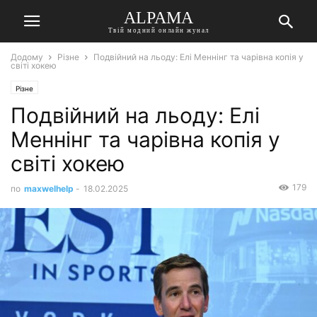
ALPAMA
Твій модний онлайн жунал
Додому
Різне
Подвійний на льоду: Елі Меннінг та чарівна копія у
світі хокею
Різне
Подвійний на льоду: Елі
Меннінг та чарівна копія у
світі хокею
179
по
maxwelhelp
-
18.02.2025