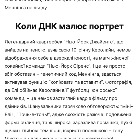
Меннінга на льоду.
Коли ДНК малює портрет
Легендарний квартербек “Нью-Йорк Джайентс”, що
вийшов на пенсію, взяв свою 10-річну Керолайн, немов
відображення себе в дзеркалі юності, на матч жіночої
хокейної команди “Нью-Йорк Сіренс”. І це не просто
збіг обставин – генетичний код Меннінга, здається,
активував функцію “копіювати та вставити”. Фотографія,
де Елі обіймає Керолайн в її футболці юніорської
команди, – це немов застиглий кадр з фільму про
двійників. Шанувальники гарячково обговорюють: “міні-
Елі!”, “Точь-в-точь!”, адже схожість разюче: подовжена
форма обличчя, та ж широка, заразлива посмішка, пухкі
щічки і глибокі темні очі, іскристі посмішкою – гену
Макгрю не дали жодного шансу проявити себе!