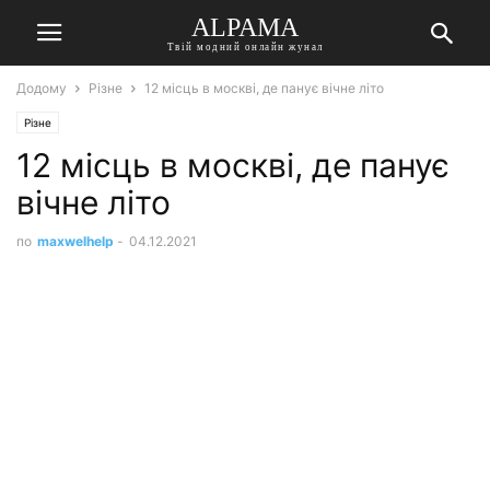
ALPAMA
Твій модний онлайн жунал
Додому
Різне
12 місць в москві, де панує вічне літо
Різне
12 місць в москві, де панує
вічне літо
по
maxwelhelp
-
04.12.2021