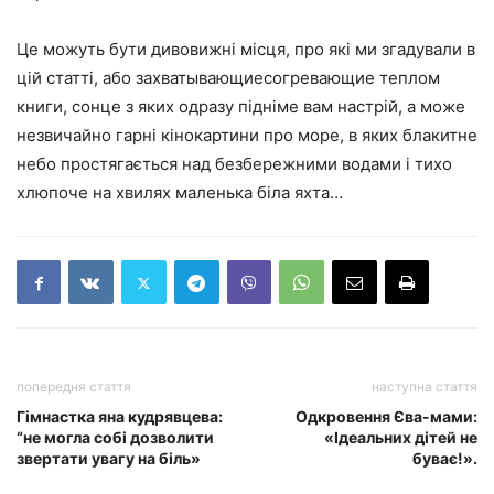
Це можуть бути дивовижні місця, про які ми згадували в
цій статті, або захватывающиесогревающие теплом
книги, сонце з яких одразу підніме вам настрій, а може
незвичайно гарні кінокартини про море, в яких блакитне
небо простягається над безбережними водами і тихо
хлюпоче на хвилях маленька біла яхта…
попередня стаття
наступна стаття
Гімнастка яна кудрявцева:
Одкровення Єва-мами:
“не могла собі дозволити
«Ідеальних дітей не
звертати увагу на біль»
буває!».