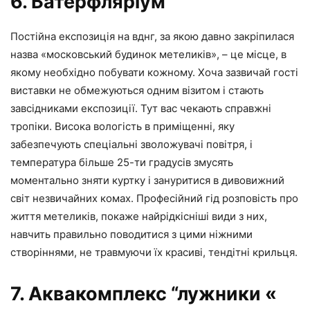
6. Батерфляріум
Постійна експозиція на вднг, за якою давно закріпилася
назва «московський будинок метеликів», – це місце, в
якому необхідно побувати кожному. Хоча зазвичай гості
виставки не обмежуються одним візитом і стають
завсідниками експозиції. Тут вас чекають справжні
тропіки. Висока вологість в приміщенні, яку
забезпечують спеціальні зволожувачі повітря, і
температура більше 25-ти градусів змусять
моментально зняти куртку і зануритися в дивовижний
світ незвичайних комах. Професійний гід розповість про
життя метеликів, покаже найрідкісніші види з них,
навчить правильно поводитися з цими ніжними
створіннями, не травмуючи їх красиві, тендітні крильця.
7. Аквакомплекс “лужники «