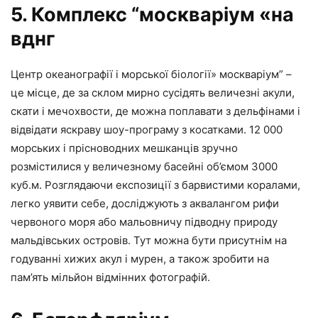
5. Комплекс “москваріум «на
вднг
Центр океанографії і морської біології» москваріум” –
це місце, де за склом мирно сусідять величезні акули,
скати і мечохвости, де можна поплавати з дельфінами і
відвідати яскраву шоу-програму з косатками. 12 000
морських і прісноводних мешканців зручно
розмістилися у величезному басейні об’ємом 3000
куб.м. Розглядаючи експозиції з барвистими коралами,
легко уявити себе, досліджують з аквалангом рифи
червоного моря або мальовничу підводну природу
мальдівських островів. Тут можна бути присутнім на
годуванні хижих акул і мурен, а також зробити на
пам’ять мільйон відмінних фотографій.