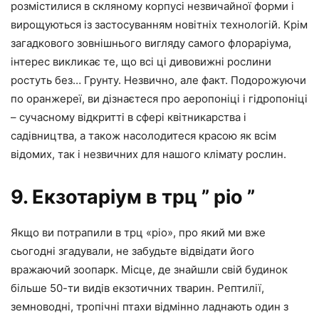
розмістилися в скляному корпусі незвичайної форми і
вирощуються із застосуванням новітніх технологій. Крім
загадкового зовнішнього вигляду самого флораріума,
інтерес викликає те, що всі ці дивовижні рослини
ростуть без… Грунту. Незвично, але факт. Подорожуючи
по оранжереї, ви дізнаєтеся про аеропоніці і гідропоніці
– сучасному відкритті в сфері квітникарства і
садівництва, а також насолодитеся красою як всім
відомих, так і незвичних для нашого клімату рослин.
9. Екзотаріум в трц ” ріо ”
Якщо ви потрапили в трц «ріо», про який ми вже
сьогодні згадували, не забудьте відвідати його
вражаючий зоопарк. Місце, де знайшли свій будинок
більше 50-ти видів екзотичних тварин. Рептилії,
земноводні, тропічні птахи відмінно ладнають один з