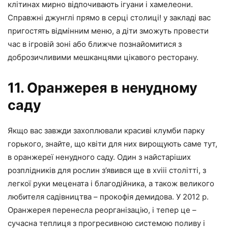
клітинах мирно відпочивають ігуани і хамелеони.
Справжні джунглі прямо в серці столиці! у закладі вас
пригостять відмінним меню, а діти зможуть провести
час в ігровій зоні або ближче познайомитися з
доброзичливими мешканцями цікавого ресторану.
11. Оранжерея в ненудному
саду
Якщо вас завжди захоплювали красиві клумби парку
горького, знайте, що квіти для них вирощують саме тут,
в оранжереї ненудного саду. Один з найстаріших
розплідників для рослин з’явився ще в xviii столітті, з
легкої руки мецената і благодійника, а також великого
любителя садівництва – прокофія демидова. У 2012 р.
Оранжерея перенесла реорганізацію, і тепер це –
сучасна теплиця з прогресивною системою поливу і