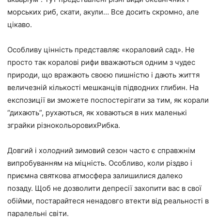
морських риб, скати, акули… Все досить скромно, але
цікаво.
Особливу цінність представляє «кораловий сад». Не
просто так коралові рифи вважаються одним з чудес
природи, що вражають своєю пишністю і дають життя
величезній кількості мешканців підводних глибин. На
експозиції ви зможете поспостерігати за тим, як корали
“дихають”, рухаються, як ховаються в них маленькі
зграйки різнокольоровихРибка.
Довгий і холодний зимовий сезон часто є справжнім
випробуванням на міцність. Особливо, коли різдво і
приємна святкова атмосфера залишилися далеко
позаду. Щоб не дозволити депресії захопити вас в свої
обійми, постарайтеся ненадовго втекти від реальності в
паралельні світи.