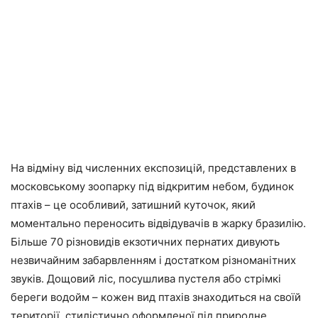
На відміну від численних експозицій, представлених в
московському зоопарку під відкритим небом, будинок
птахів – це особливий, затишний куточок, який
моментально переносить відвідувачів в жарку бразилію.
Більше 70 різновидів екзотичних пернатих дивують
незвичайним забарвленням і достатком різноманітних
звуків. Дощовий ліс, посушлива пустеля або стрімкі
береги водойм – кожен вид птахів знаходиться на своїй
території, стилістично оформленої під природне