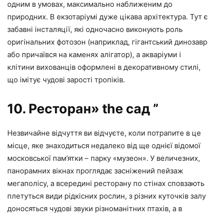
одним в умовах, максимально наближеним до
природних. В екзотаріумі дуже цікава архітектура. Тут є
забавні інсталяції, які одночасно виконують роль
оригінальних фотозон (наприклад, гігантський динозавр
або причаївся на каменях алігатор), а акваріуми і
клітини вихованців оформлені в декоративному стилі,
що імітує чудові зарості тропіків.
10. Ресторан» the сад ”
Незвичайне відчуття ви відчуєте, коли потрапите в це
місце, яке знаходиться недалеко від ще однієї відомої
московської пам’ятки – парку «музеон». У величезних,
панорамних вікнах проглядає засніжений пейзаж
мегаполісу, а всередині ресторану по стінах сповзають
плетуться види рідкісних рослин, з різних куточків залу
доносяться чудові звуки різноманітних птахів, а в