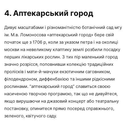
4. Аптекарський город
Дивує масштабами і різноманітністю ботанічний сад мгу
ім. М.в. Ломоносова «аптекарський город» бере свій
початок ще з 1706 р, коли за указом петра i на околиці
москви на невеликому клаптику землі розбили посадку
перших лікарських рослин. З тих пір маленький город
значно розрісся, поповнивши колекцію традиційних
пролісків і мати-й-мачухи екзотичним саговником,
філодендроном, диффенбахією та іншими рідкісними
рослинами. “аптекарський город” славиться своєю
насиченою творчою програмою, так що не дивуйтеся,
якщо вирушаючи на джазовий концерт або театральну
постановку, опинитеся прямо посеред справжнього,
зеленого, квітучого саду.