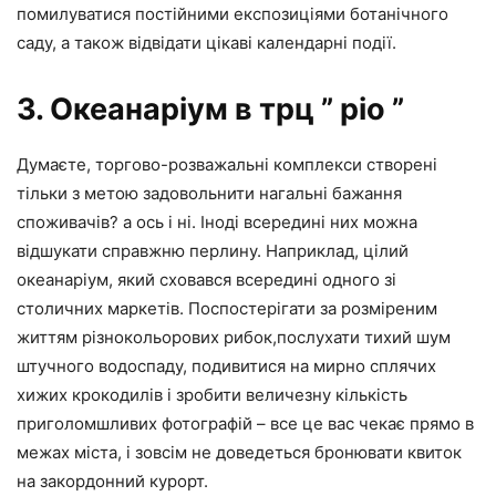
помилуватися постійними експозиціями ботанічного
саду, а також відвідати цікаві календарні події.
3. Океанаріум в трц ” ріо ”
Думаєте, торгово-розважальні комплекси створені
тільки з метою задовольнити нагальні бажання
споживачів? а ось і ні. Іноді всередині них можна
відшукати справжню перлину. Наприклад, цілий
океанаріум, який сховався всередині одного зі
столичних маркетів. Поспостерігати за розміреним
життям різнокольорових рибок,послухати тихий шум
штучного водоспаду, подивитися на мирно сплячих
хижих крокодилів і зробити величезну кількість
приголомшливих фотографій – все це вас чекає прямо в
межах міста, і зовсім не доведеться бронювати квиток
на закордонний курорт.