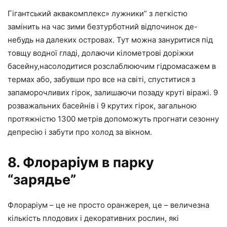
Гігантський аквакомплекс» лужники” з легкістю
замінить на час зими безтурботний відпочинок де-
небудь на далеких островах. Тут можна зануритися під
товщу водної гладі, долаючи кілометрові доріжки
басейну,насолодитися розслаблюючим гідромасажем в
термах або, забувши про все на світі, спуститися з
запаморочливих гірок, залишаючи позаду круті віражі. 9
розважальних басейнів і 9 крутих гірок, загальною
протяжністю 1300 метрів допоможуть прогнати сезонну
депресію і забути про холод за вікном.
8. Флораріум в парку
“зарядье”
Флораріум – це не просто оранжерея, це – величезна
кількість плодових і декоративних рослин, які