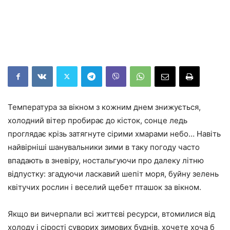
Температура за вікном з кожним днем знижується,
холодний вітер пробирає до кісток, сонце ледь
проглядає крізь затягнуте сірими хмарами небо… Навіть
найвірніші шанувальники зими в таку погоду часто
впадають в зневіру, ностальгуючи про далеку літню
відпустку: згадуючи ласкавий шепіт моря, буйну зелень
квітучих рослин і веселий щебет пташок за вікном.
Якщо ви вичерпали всі життєві ресурси, втомилися від
холоду і сірості суворих зимових буднів, хочете хоча б