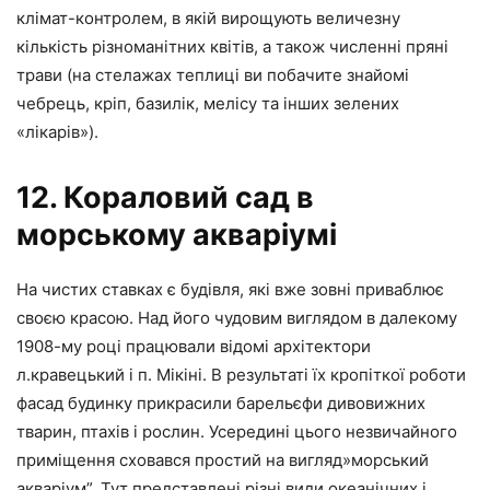
клімат-контролем, в якій вирощують величезну
кількість різноманітних квітів, а також численні пряні
трави (на стелажах теплиці ви побачите знайомі
чебрець, кріп, базилік, мелісу та інших зелених
«лікарів»).
12. Кораловий сад в
морському акваріумі
На чистих ставках є будівля, які вже зовні приваблює
своєю красою. Над його чудовим виглядом в далекому
1908-му році працювали відомі архітектори
л.кравецький і п. Мікіні. В результаті їх кропіткої роботи
фасад будинку прикрасили барельєфи дивовижних
тварин, птахів і рослин. Усередині цього незвичайного
приміщення сховався простий на вигляд»морський
акваріум”. Тут представлені різні види океанічних і