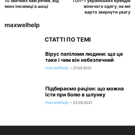
10 звичних нам речей, від
ТОП-7 українських брендів
яких іноземці в шоці
жіночого одягу, на які
варто звернути увагу
maxwelhelp
СТАТТІ ПО ТЕМІ
Вірус папіломи людини: що це
таке і чим він небезпечний
maxwelhelp
-
27.09.2021
Підбираємо раціон: що можна
їсти при болю в шлунку
maxwelhelp
-
23.09.2021