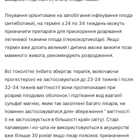
Лікування орієнтоване на запобігання інфікування плода
(антибіотики), на терміні з 24 по 34 тиждень можуть
призначити препарати для прискорення дозрівання
легеневої тканини плода (глюкокортикоїди). Якщо
термін вже досить великий і дитина зможе вижити поза
маминого живота, рекомендують розродження.
Всі токолітікі (нібито зберігає терапія, включаючи
прогестерон) не застосовуються до 23-24 тижнів і після
32-34 тижнів вагітності! вони протипоказані при
розриві плодових оболонок і підтікання вод взагалі!
сульфат магнію, яким так захоплені багато лікарів, не
повинен застосовуватися для» збереження ” вагітності
(і не застосовується в більшості країн світу). Старі
папаверин і но-шпа не використовуються в акушерстві
вже більше 30 років! якщо лікар пояснює призначення