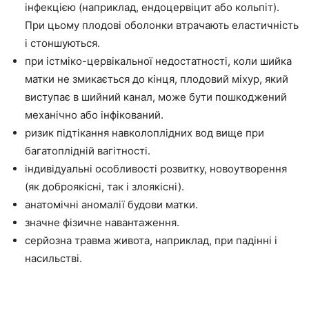
інфекцією (наприклад, ендоцервіцит або кольпіт).
При цьому плодові оболонки втрачають еластичність
і стоншуються.
при істміко-цервікальної недостатності, коли шийка
матки не змикається до кінця, плодовий міхур, який
виступає в шийний канал, може бути пошкоджений
механічно або інфікований.
ризик підтікання навколоплідних вод вище при
багатоплідній вагітності.
індивідуальні особливості розвитку, новоутворення
(як доброякісні, так і злоякісні).
анатомічні аномалії будови матки.
значне фізичне навантаження.
серйозна травма живота, наприклад, при падінні і
насильстві.