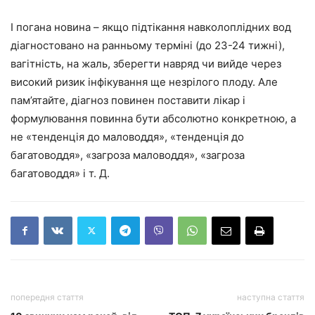
І погана новина – якщо підтікання навколоплідних вод
діагностовано на ранньому терміні (до 23-24 тижні),
вагітність, на жаль, зберегти навряд чи вийде через
високий ризик інфікування ще незрілого плоду. Але
пам’ятайте, діагноз повинен поставити лікар і
формулювання повинна бути абсолютно конкретною, а
не «тенденція до маловоддя», «тенденція до
багатоводдя», «загроза маловоддя», «загроза
багатоводдя» і т. Д.
попередня стаття
наступна стаття