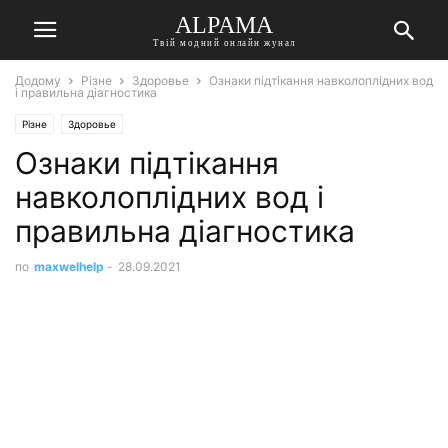
ALPAMA
Твій модний онлайн жунал
Додому
Різне
Здоровье
Ознаки підтікання навколоплідних вод
і правильна діагностика
Різне
Здоровье
Ознаки підтікання
навколоплідних вод і
правильна діагностика
по
maxwelhelp
-
28.09.2021