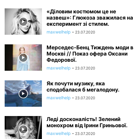
«Діловим костюмом це не
назвеш»: Глюкоза зважилася на
експеримент зі стилем.
maxwelhelp
-
23.07.2020
Мерседес-Бенц Тиждень моди в
Москві // Показ офера Оксани
Федорової.
maxwelhelp
-
23.07.2020
Як почути музику, яка
сподобалася б мегалодону.
maxwelhelp
-
23.07.2020
Леді досконалість! Зелений
монохром від Ірини Гриньової.
maxwelhelp
-
23.07.2020