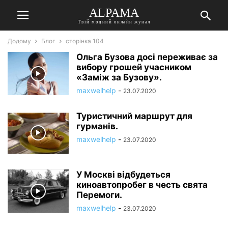
ALPAMA
Твій модний онлайн жунал
Додому
Блог
сторінка 104
Ольга Бузова досі переживає за
вибору грошей учасником
«Заміж за Бузову».
maxwelhelp
-
23.07.2020
Туристичний маршрут для
гурманів.
maxwelhelp
-
23.07.2020
У Москві відбудеться
киноавтопробег в честь свята
Перемоги.
maxwelhelp
-
23.07.2020