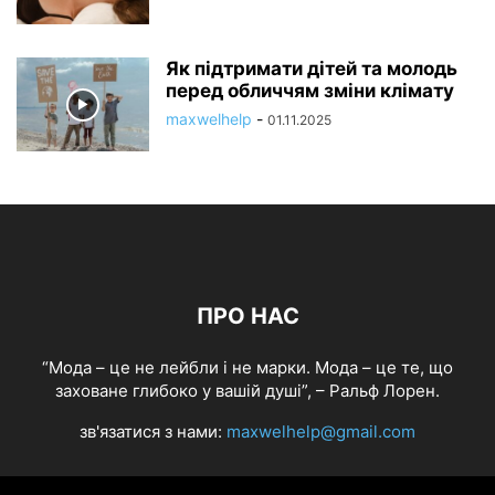
Як підтримати дітей та молодь
перед обличчям зміни клімату
maxwelhelp
-
01.11.2025
ПРО НАС
“Мода – це не лейбли і не марки. Мода – це те, що
заховане глибоко у вашій душі”, – Ральф Лорен.
зв'язатися з нами:
maxwelhelp@gmail.com