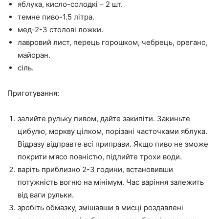
яблука, кисло-солодкі – 2 шт.
темне пиво-1.5 літра.
мед-2-3 столові ложки.
лавровий лист, перець горошком, чебрець, орегано,
майоран.
сіль.
Приготування:
залийте рульку пивом, дайте закипіти. Закиньте
цибулю, моркву цілком, порізані часточками яблука.
Відразу відправте всі приправи. Якщо пиво не зможе
покрити м’ясо повністю, підлийте трохи води.
варіть приблизно 2-3 години, встановивши
потужність вогню на мінімум. Час варіння залежить
від ваги рульки.
зробіть обмазку, змішавши в мисці роздавлені