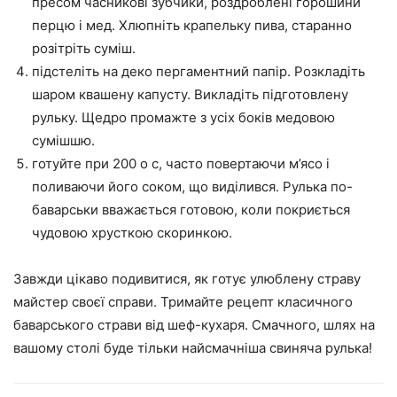
пресом часникові зубчики, роздроблені горошини
перцю і мед. Хлюпніть крапельку пива, старанно
розітріть суміш.
підстеліть на деко пергаментний папір. Розкладіть
шаром квашену капусту. Викладіть підготовлену
рульку. Щедро промажте з усіх боків медовою
сумішшю.
готуйте при 200 о с, часто повертаючи м’ясо і
поливаючи його соком, що виділився. Рулька по-
баварськи вважається готовою, коли покриється
чудовою хрусткою скоринкою.
Завжди цікаво подивитися, як готує улюблену страву
майстер своєї справи. Тримайте рецепт класичного
баварського страви від шеф-кухаря. Смачного, шлях на
вашому столі буде тільки найсмачніша свиняча рулька!