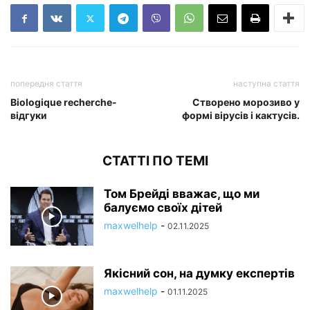
попередня стаття
наступна стаття
Biologique recherche-
Створено морозиво у
відгуки
формі вірусів і кактусів.
СТАТТІ ПО ТЕМІ
Том Брейді вважає, що ми
балуємо своїх дітей
maxwelhelp
-
02.11.2025
Якісний сон, на думку експертів
maxwelhelp
-
01.11.2025