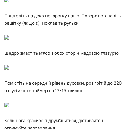
Підстеліть на деко пекарську папір. Поверх встановіть
решітку (якщо є). Покладіть рульки.
Щедро змастіть м’ясо з обох сторін медовою глазур’ю.
Помістіть на середній рівень духовки, розігрітій до 220
о с.увімкніть таймер на 12-15 хвилин.
Коли нога красиво підрум’яниться, діставайте і
отримуйте задоволення.