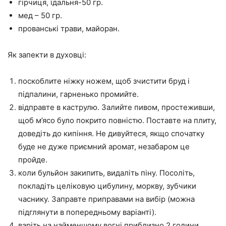
гірчиця, їдальня-50 гр.
мед – 50 гр.
прованські трави, майоран.
Як запекти в духовці:
поскоблите ніжку ножем, щоб зчистити бруд і
підпалини, гарненько промийте.
відправте в каструлю. Залийте пивом, простеживши,
щоб м’ясо було покрито повністю. Поставте на плиту,
доведіть до кипіння. Не дивуйтеся, якщо спочатку
буде не дуже приємний аромат, незабаром це
пройде.
коли бульйон закипить, видаліть піну. Посоліть,
покладіть целіковую цибулину, моркву, зубчики
часнику. Заправте приправами на вибір (можна
підглянути в попередньому варіанті).
варіть на найменшому вогні приблизно 2 години,