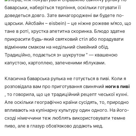
баварськи, наберіться терпіння, оскільки готувати її
доведеться довго. Зате винагороджені ви будете по-
царськи. Айсбайн – eisbein) – це ніжне рожеве м’ясо, що
тане в роті, хрустка апетитна скоринка. Блюдо здатне
прикрасити будь-який святковий стіл або порадувати
відмінним смаком на недільний сімейний обід.
Традиційно, подається з» шукрутом ” — квашеною
капустою, картоплею, запеченими яблуками.
Класична баварська рулька не готується в пиві. Коли я
розповідала вам про приготування свинячий
ноги в пиві
, то говорила, що це традиційний рецепт чеської кухні.
Але оскільки географічно країни сусідять, то, природно
впливають на кулінарну культуру один одного. На його-
сході німеччини теж люблять використовувати темне
пиво, але в глазур обов’язково додають мед.