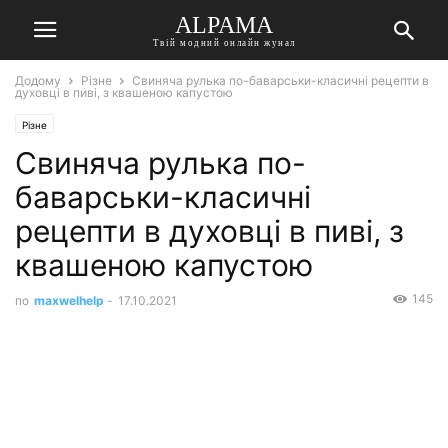
ALPAMA
Твій модний онлайн жунал
Додому
Різне
Свиняча рулька по-баварськи-класичні рецепти в
духовці в пиві, з квашеною капустою
Різне
Свиняча рулька по-
баварськи-класичні
рецепти в духовці в пиві, з
квашеною капустою
145
по
maxwelhelp
-
17.10.2021