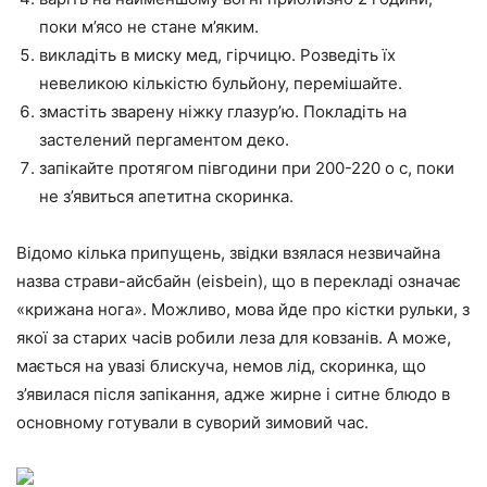
поки м’ясо не стане м’яким.
викладіть в миску мед, гірчицю. Розведіть їх
невеликою кількістю бульйону, перемішайте.
змастіть зварену ніжку глазур’ю. Покладіть на
застелений пергаментом деко.
запікайте протягом півгодини при 200-220 о с, поки
не з’явиться апетитна скоринка.
Відомо кілька припущень, звідки взялася незвичайна
назва страви-айсбайн (eisbein), що в перекладі означає
«крижана нога». Можливо, мова йде про кістки рульки, з
якої за старих часів робили леза для ковзанів. А може,
мається на увазі блискуча, немов лід, скоринка, що
з’явилася після запікання, адже жирне і ситне блюдо в
основному готували в суворий зимовий час.