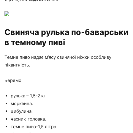
Свиняча рулька по-баварськи
в темному пиві
Темне пиво надає м’ясу свинячої ніжки особливу
пікантність.
Беремо:
рулька – 1,5-2 кг.
морквина.
цибулина.
часник-головка.
темне пиво-1,5 літра.