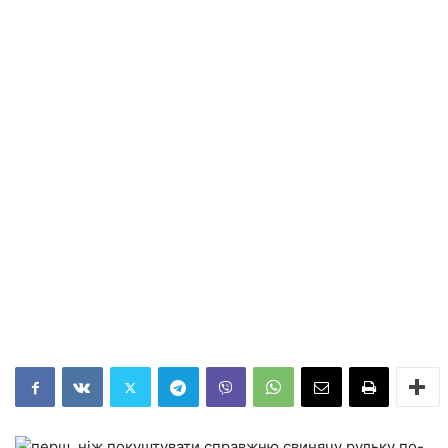
перш, ніж покуштувати справжню свинячу рульку по-