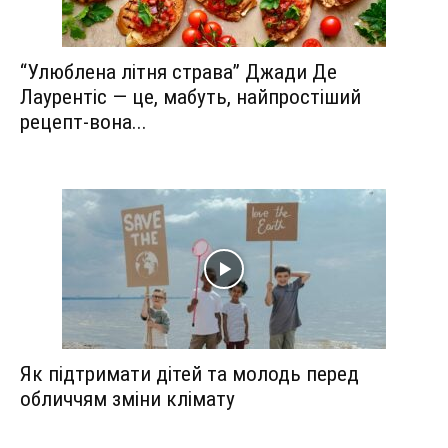
“Улюблена літня страва” Джади Де
Лаурентіс — це, мабуть, найпростіший
рецепт-вона...
Як підтримати дітей та молодь перед
обличчям зміни клімату