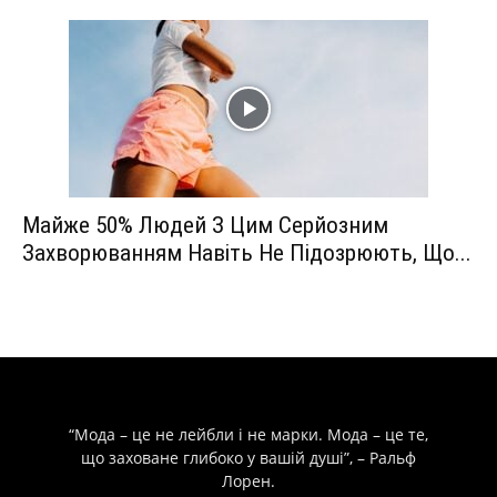
Майже 50% Людей З Цим Серйозним
Захворюванням Навіть Не Підозрюють, Що...
“Мода – це не лейбли і не марки. Мода – це те,
що заховане глибоко у вашій душі”, – Ральф
Лорен.