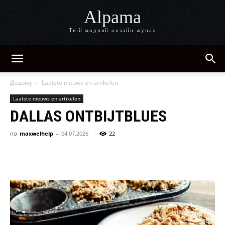
Alpama
Твій модний онлайн жунал
Додому
Laatste nieuws en artikelen
Laatste nieuws en artikelen
DALLAS ONTBIJTBLUES
по
maxwelhelp
-
04.07.2026
22