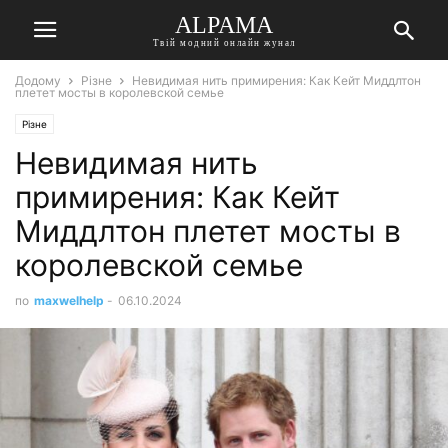
ALPAMA
Твій модний онлайн жунал
Додому
Різне
Невидимая нить примирения: Как Кейт Миддлтон
плетет мосты в королевской семье
Різне
Невидимая нить
примирения: Как Кейт
Миддлтон плетет мосты в
королевской семье
по
maxwelhelp
-
06.10.2024