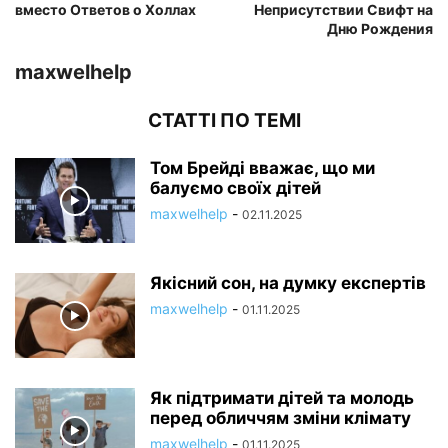
вместо Ответов о Холлах
Неприсутствии Свифт на
Дню Рождения
maxwelhelp
СТАТТІ ПО ТЕМІ
Том Брейді вважає, що ми
балуємо своїх дітей
maxwelhelp
-
02.11.2025
Якісний сон, на думку експертів
maxwelhelp
-
01.11.2025
Як підтримати дітей та молодь
перед обличчям зміни клімату
maxwelhelp
-
01.11.2025