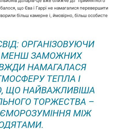
 мільйонів доларів-це вже ближче до” прийнятного ”
добалося, що Єва і Гаррі не намагалися перевершити
творили більш камерне і, ймовірно, більш особисте
ВІД: ОРГАНІЗОВУЮЧИ
Я МЕНШ ЗАМОЖНИХ
ЗАВЖДИ НАМАГАЛАСЯ
ТМОСФЕРУ ТЕПЛА І
РЮ, ЩО НАЙВАЖЛИВІША
ЛЬНОГО ТОРЖЕСТВА –
ЗАЄМОРОЗУМІННЯ МІЖ
ОДЯТАМИ.