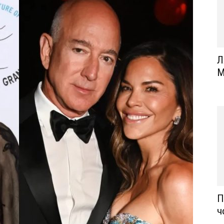
Л
М
П
ч