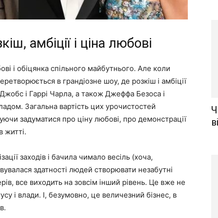
кіш, амбіції і ціна любові
ові і обіцянка спільного майбутнього. Але коли
еретворюється в грандіозне шоу, де розкіш і амбіції
Джобс і Гаррі Чарла, а також Джеффа Безоса і
ладом. Загальна вартість цих урочистостей
Ч
шуючи задуматися про ціну любові, про демонстрації
в
в житті.
зації заходів і бачила чимало весіль (хоча,
ивувалася здатності людей створювати незабутні
ів, все виходить на зовсім інший рівень. Це вже не
усу і влади. І, безумовно, це величезний бізнес, в
в.