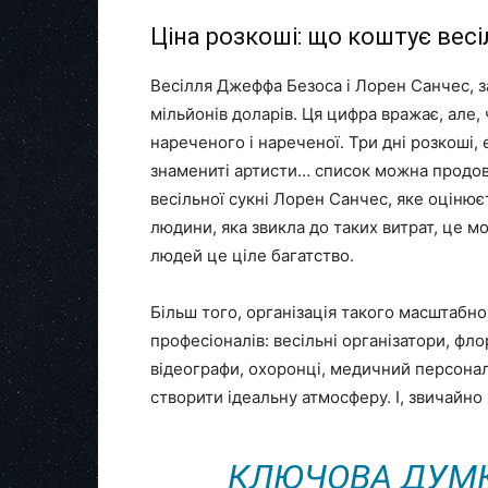
Ціна розкоші: що коштує вес
Весілля Джеффа Безоса і Лорен Санчес, з
мільйонів доларів. Ця цифра вражає, але,
нареченого і нареченої. Три дні розкоші,
знамениті артисти… список можна продов
весільної сукні Лорен Санчес, яке оцінює
людини, яка звикла до таких витрат, це 
людей це ціле багатство.
Більш того, організація такого масштабн
професіоналів: весільні організатори, фло
відеографи, охоронці, медичний персона
створити ідеальну атмосферу. І, звичайн
КЛЮЧОВА ДУМКА