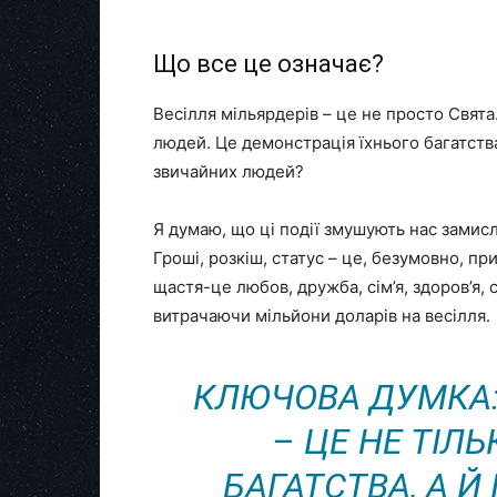
Що все це означає?
Весілля мільярдерів – це не просто Свята
людей. Це демонстрація їхнього багатства
звичайних людей?
Я думаю, що ці події змушують нас замисл
Гроші, розкіш, статус – це, безумовно, п
щастя-це любов, дружба, сім’я, здоров’я, 
витрачаючи мільйони доларів на весілля.
КЛЮЧОВА ДУМКА:
– ЦЕ НЕ ТІЛ
БАГАТСТВА, А 