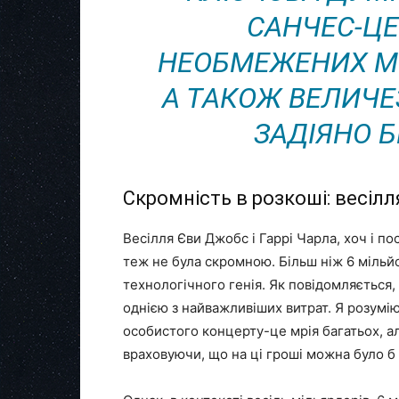
САНЧЕС-ЦЕ
НЕОБМЕЖЕНИХ МО
А ТАКОЖ ВЕЛИЧЕ
ЗАДІЯНО Б
Скромність в розкоші: весілл
Весілля Єви Джобс і Гаррі Чарла, хоч і п
теж не була скромною. Більш ніж 6 мільйо
технологічного генія. Як повідомляється,
однією з найважливіших витрат. Я розумі
особистого концерту-це мрія багатьох, а
враховуючи, що на ці гроші можна було б