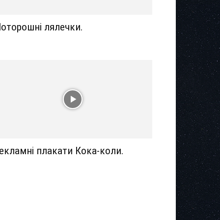
оторошні лялечки.
екламні плакати Кока-коли.