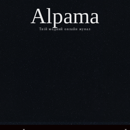
Alpama
Твій модний онлайн жунал