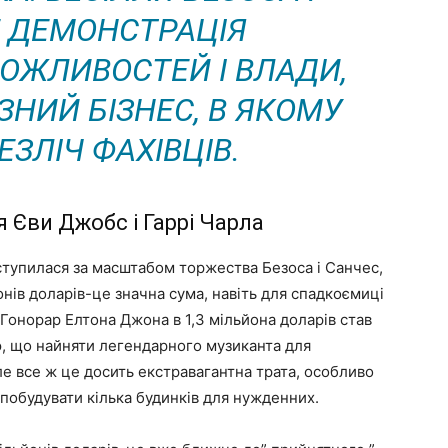
 ДЕМОНСТРАЦІЯ
ЖЛИВОСТЕЙ І ВЛАДИ,
ЗНИЙ БІЗНЕС, В ЯКОМУ
ЕЗЛІЧ ФАХІВЦІВ.
я Єви Джобс і Гаррі Чарла
оступилася за масштабом торжества Безоса і Санчес,
нів доларів-це значна сума, навіть для спадкоємиці
 Гонорар Елтона Джона в 1,3 мільйона доларів став
ю, що найняти легендарного музиканта для
ле все ж це досить екстравагантна трата, особливо
 побудувати кілька будинків для нужденних.