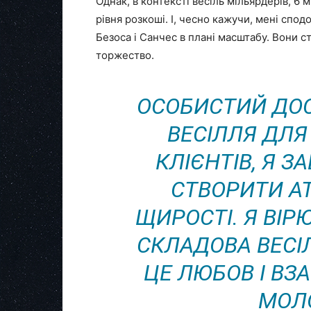
Однак, в контексті весіль мільярдерів, 6
рівня розкоші. І, чесно кажучи, мені спо
Безоса і Санчес в плані масштабу. Вони с
торжество.
ОСОБИСТИЙ ДОС
ВЕСІЛЛЯ ДЛ
КЛІЄНТІВ, Я 
СТВОРИТИ А
ЩИРОСТІ. Я ВІ
СКЛАДОВА ВЕСІ
ЦЕ ЛЮБОВ І В
МОЛ