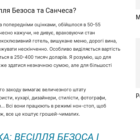
ілля Безоса та Санчеса?
М
а попередніми оцінками, обійшлося в 50-55
 чесно кажучи, не дивує, враховуючи стан
 ексклюзивний готель, вишукане меню, дорогі вина,
жувати нескінченно. Особливо виділяється вартість
ться в 250-400 тисяч доларів. Я розумію, що для
може здатися незначною сумою, але для більшості
ого заходу вимагає величезного штату
Р
ристи, кухарі, дизайнери, стилісти, фотографи,
л… Всі вони працюють в режимі нон-стоп, щоб
о ж, все це коштує грошей-чималих.
: ВЕСІЛЛЯ БЕЗОСА І