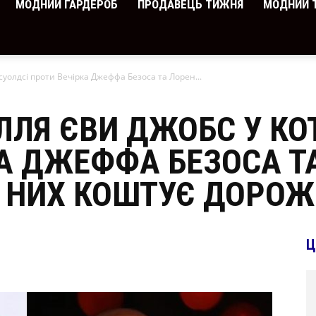
МОДНИЙ ГАРДЕРОБ
ПРОДАВЕЦЬ ТИЖНЯ
МОДНИЙ 
суолдсі проти Вечірка Джеффа Безоса та Лорен...
ІЛЛЯ ЄВИ ДЖОБС У КО
А ДЖЕФФА БЕЗОСА Т
З НИХ КОШТУЄ ДОРОЖ
Ц