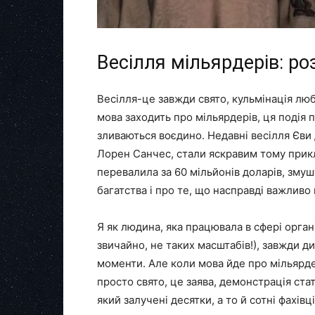
Весілля мільярдерів: роз
Весілля-це завжди свято, кульмінація люб
мова заходить про мільярдерів, ця подія п
зливаються воєдино. Недавні весілля Єви 
Лорен Санчес, стали яскравим тому прик
перевалила за 60 мільйонів доларів, зму
багатства і про те, що насправді важливо 
Я як людина, яка працювала в сфері органі
звичайно, не таких масштабів!), завжди д
моменти. Але коли мова йде про мільярдер
просто свято, це заява, демонстрація стат
який залучені десятки, а то й сотні фахівці