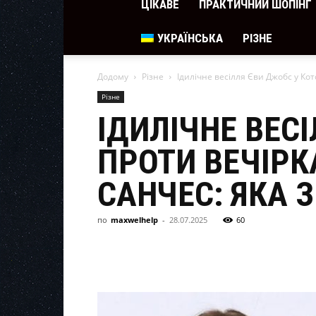
ЦІКАВЕ
ПРАКТИЧНИЙ ШОПІНГ
УКРАЇНСЬКА
РІЗНЕ
Додому
Різне
Ідилічне весілля Єви Джобс у Кот
Різне
ІДИЛІЧНЕ ВЕС
ПРОТИ ВЕЧІРК
САНЧЕС: ЯКА 
по
maxwelhelp
-
28.07.2025
60