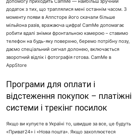
допомогу приходить CamMe — найбільш зручний
додаток з тих, що траплялися мені останнім часом. З
моменту появи в Аппсторе його скачали більше
мільйона разів, вражаюча цифра! CamMe допомагає
робити вдалі знімки фронтальною камерою – ставимо
телефон на будь-яку поверхню, беремо потрібну позу,
даємо спеціальний сигнал долонею, включається
зворотний відлік і фотографія готова. CamMe в
AppStore
Програми для оплати і
відстеження покупок – платіжні
системи і трекінг посилок
Якщо ви купуєте в Україні то, швидше за все, це будуть
«Приват24» і «Нова пошта». Якщо захоплюєтеся