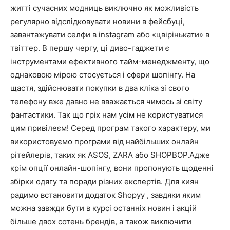
житті сучасних модниць виключно як можливість
регулярно відслідковувати новини в фейсбуці,
завантажувати селфи в instagram або «цвірінькати» в
твіттер. В першу чергу, ці диво-гаджети є
інструментами ефективного тайм-менеджменту, що
однаковою мірою стосується і сфери шопінгу. На
щастя, здійснювати покупки в два кліка зі свого
телефону вже давно не вважається чимось зі світу
фантастики. Так що гріх нам усім не користуватися
цим привілеєм! Серед програм такого характеру, ми
використовуємо програми від найбільших онлайн
рітейлерів, таких як ASOS, ZARA або SHOPBOP.Адже
крім опції онлайн-шопінгу, вони пропонують щоденні
збірки одягу та поради різних експертів. Для киян
радимо встановити додаток Shopyy , завдяки яким
можна завжди бути в курсі останніх новин і акцій
більше двох сотень брендів, а також виключити