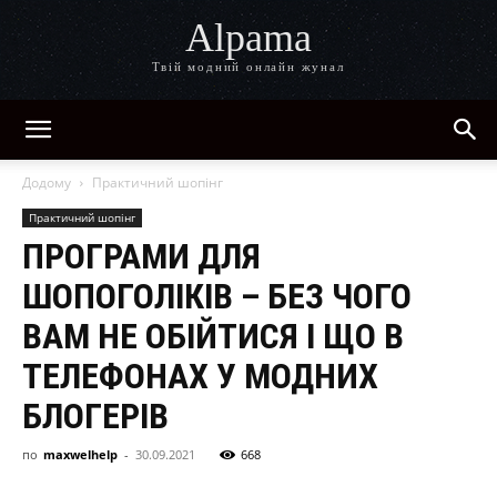
Alpama
Твій модний онлайн жунал
Додому
Практичний шопінг
Практичний шопінг
ПРОГРАМИ ДЛЯ
ШОПОГОЛІКІВ – БЕЗ ЧОГО
ВАМ НЕ ОБІЙТИСЯ І ЩО В
ТЕЛЕФОНАХ У МОДНИХ
БЛОГЕРІВ
по
maxwelhelp
-
30.09.2021
668