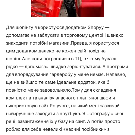
Для шопінгу я користуюся додатком Shopyy —
допомагає не заблукати в торговому центрі і швидко
знаходити потрібні магазини.Правда, я користуюся
цим додатком далеко не кожен свій похід на
шопінг.Але коли потрапляєш в ТЦ, в якому буваєш
рідко — допомагає швидко зорієнтуватися. А програми
для впорядкування гардеробу у мене немає. Напевно,
ще не вийшло те саме ідеальне додаток, яке б
повністю мене задовольняло.Тому для складання
комплектів та аналізу власного платтяної шафи я
використовую сайт Polyvore, на який мені зазвичай
найзручніше заходити з ноутбука. Я фотографую свої
речі, завантаження їх у базу на сайт. А потім просто
роблю для себе невеликі «наочні посібники» з