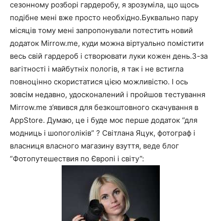
сезонному розборі гардеробу, я зрозуміла, що щось
подібне мені вже просто необхідно.Буквально пару
місяців тому мені запропонували потестить новий
додаток Mirrow.me, куди можна віртуально помістити
весь свій гардероб і створювати луки кожен день.З-за
вагітності і майбутніх пологів, я так і не встигла
повноцінно скористатися цією можливістю. І ось
зовсім недавно, удосконалений і пройшов тестування
Mirrow.me з’явився для безкоштовного скачування в
AppStore. Думаю, це і буде моє перше додаток “для
модниць і шопоголіків” ? Світлана Яцук, фотограф і
власниця власного магазину взуття, веде блог
“Фотопутешествия по Європі і світу”: