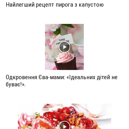
Найлегший рецепт пирога з капустою
Одкровення Єва-мами: «Ідеальних дітей не
буває!».